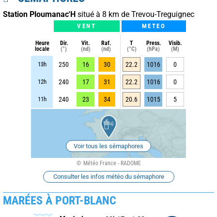
Station Ploumanac'H
situé à 8 km de Trevou-Treguignec
VENT
METEO
Heure
Dir.
Vit.
Raf.
T
Press.
Visib.
locale
(°)
(nd)
(nd)
(°C)
(hPa)
(M)
13h
250
16
30
22.2
1016
0
12h
240
17
31
22.2
1016
0
11h
240
23
34
20.6
1015
5
Voir tous les sémaphores
Météo France - RADOME
Consulter les infos météo du sémaphore
MARÉES À PORT-BLANC