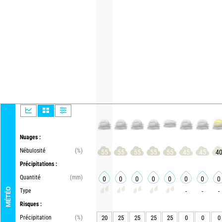
Nuages :
Nébulosité
(%)
55
55
55
55
55
45
45
4
Précipitations :
Quantité
(mm)
0
0
0
0
0
0
0
0
MÉTÉO
Type
-
-
-
Risques :
Précipitation
(%)
20
25
25
25
25
0
0
0