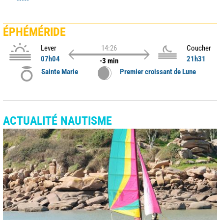
ÉPHÉMÉRIDE
Lever
14:26
Coucher
07h04
21h31
-3 min
Sainte Marie
Premier croissant de Lune
ACTUALITÉ NAUTISME