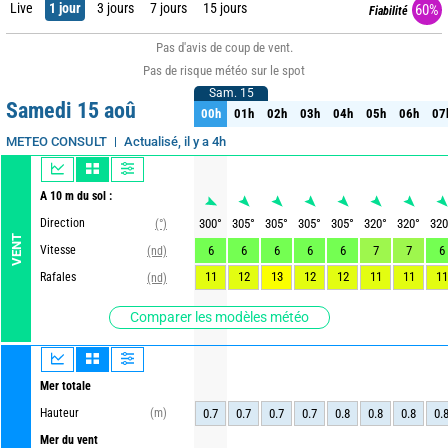
Live
1 jour
3 jours
7 jours
15 jours
60%
Fiabilité
Pas d'avis de coup de vent.
Pas de risque météo sur le spot
Sam. 15
Sam. 15
Samedi 15 aoû
00h
01h
02h
03h
04h
05h
06h
07
00h
01h
02h
03h
04h
05h
06h
07
Actualisé, il y a 4h
METEO CONSULT
A 10 m du sol :
Direction
300
°
305
°
305
°
305
°
305
°
320
°
320
°
320
(°)
VENT
Vitesse
6
6
6
6
6
7
7
6
(nd)
11
12
13
12
12
11
11
11
Rafales
(nd)
Comparer les modèles météo
Mer totale
Hauteur
(m)
0.7
0.7
0.7
0.7
0.8
0.8
0.8
0.
Mer du vent