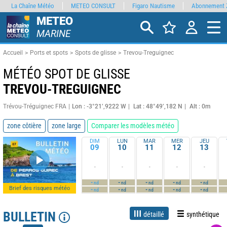
La Chaîne Météo
METEO CONSULT
Figaro Nautisme
Abonnement 
METEO
MARINE
Accueil
Ports et spots
Spots de glisse
Trevou-Treguignec
MÉTÉO SPOT DE GLISSE
TREVOU-TREGUIGNEC
Trévou-Tréguignec FRA
Lon : -3°21’,9222 W
Lat : 48°49’,182 N
Alt : 0m
zone côtière
zone large
Comparer les modèles météo
DIM
LUN
MAR
MER
JEU
09
10
11
12
13
-
-
-
-
-
-
-
-
-
-
nd
nd
nd
nd
nd
Brief des risques météo
-
-
-
-
-
nd
nd
nd
nd
nd
BULLETIN
détaillé
synthétique