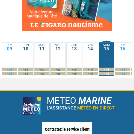
DIM
LUN
MAR
MER
JEU
VEN
SAM
DIM
09
10
11
12
13
14
15
16
-
-
-
-
-
-
-
-
-
-
-
-
-
-
-
-
nd
nd
nd
nd
nd
nd
nd
nd
-
-
-
-
-
-
-
-
nd
nd
nd
nd
nd
nd
nd
nd
METEO
MARINE
L'ASSISTANCE
MÉTÉO EN DIRECT
Contactez le service client