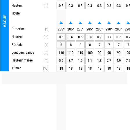
Hauteur
(m)
0.3
0.3
0.3
0.3
0.3
0.3
0.3
0.
Houle
VAGUE
Direction
285
°
285
°
285
°
285
°
285
°
290
°
290
°
290
(°)
Hauteur
(m)
0.6
0.6
0.6
0.6
0.7
0.7
0.7
0.
Période
(s)
8
8
8
8
7
7
7
7
Longueur vague
(m)
110
110
110
100
90
90
90
90
Hauteur marée
(m)
5.9
3.7
1.9
1.1
1.3
2.7
4.9
7.
T° mer
18
18
18
18
18
18
18
18
(°C)