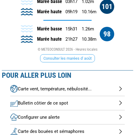
Marée basse
03h17
1.02m
101
Marée haute
09h19
10.16m
Marée basse
15h31
1.26m
98
Marée haute
21h27
10.38m
© METEOCONSULT 2026 - Heures locales
Consulter les marées d' août
POUR ALLER PLUS LOIN
Carte vent, température, nébulosité...
Bulletin côtier de ce spot
Configurer une alerte
Carte des bouées et sémaphores