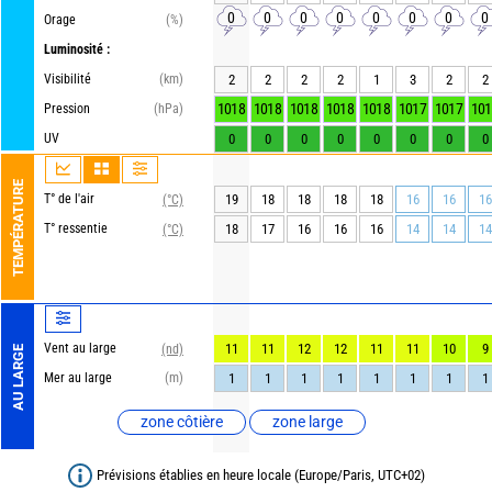
0
0
0
0
0
0
0
0
Orage
(%)
Luminosité :
Visibilité
(km)
2
2
2
2
1
3
2
2
1018
1018
1018
1018
1018
1017
1017
101
Pression
(hPa)
UV
0
0
0
0
0
0
0
0
TEMPÉRATURE
T° de l'air
19
18
18
18
18
16
16
16
(°C)
T° ressentie
18
17
16
16
16
14
14
14
(°C)
Vent au large
11
11
12
12
11
11
10
9
(nd)
AU LARGE
Mer au large
(m)
1
1
1
1
1
1
1
1
zone côtière
zone large
Prévisions établies en heure locale (Europe/Paris, UTC+02)