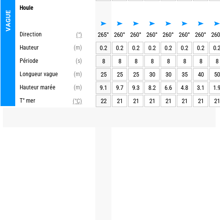
Houle
VAGUE
Direction
265
°
260
°
260
°
260
°
260
°
260
°
260
°
260
(°)
Hauteur
(m)
0.2
0.2
0.2
0.2
0.2
0.2
0.2
0.
Période
(s)
8
8
8
8
8
8
8
8
Longueur vague
(m)
25
25
25
30
30
35
40
50
Hauteur marée
(m)
9.1
9.7
9.3
8.2
6.6
4.8
3.1
1.
T° mer
22
21
21
21
21
21
21
21
(°C)