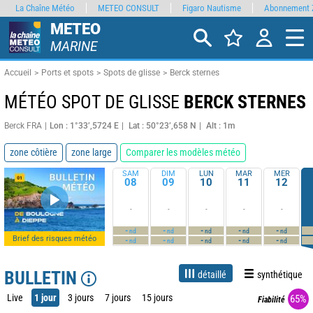
La Chaîne Météo
METEO CONSULT
Figaro Nautisme
Abonnement 
METEO
MARINE
Accueil
Ports et spots
Spots de glisse
Berck sternes
MÉTÉO SPOT DE GLISSE
BERCK STERNES
Berck FRA
Lon : 1°33’,5724 E
Lat : 50°23’,658 N
Alt : 1m
zone côtière
zone large
Comparer les modèles météo
SAM
DIM
LUN
MAR
MER
08
09
10
11
12
-
-
-
-
-
-
-
-
-
-
nd
nd
nd
nd
nd
Brief des risques météo
-
-
-
-
-
nd
nd
nd
nd
nd
BULLETIN
détaillé
synthétique
Live
1 jour
3 jours
7 jours
15 jours
65%
Fiabilité