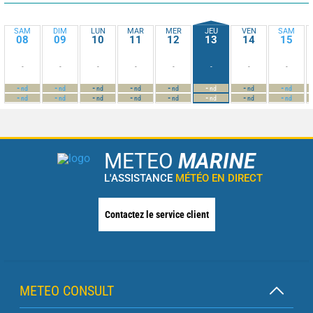
SAM
DIM
LUN
MAR
MER
JEU
VEN
SAM
08
09
10
11
12
13
14
15
-
-
-
-
-
-
-
-
-
-
-
-
-
-
-
-
nd
nd
nd
nd
nd
nd
nd
nd
-
-
-
-
-
-
-
-
nd
nd
nd
nd
nd
nd
nd
nd
METEO
MARINE
L'ASSISTANCE
MÉTÉO EN DIRECT
Contactez le service client
METEO CONSULT