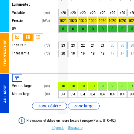
Luminosité :
Visibilité
(km)
>20
>20
>20
>20
>20
>20
>20
>2
1021
1020
1020
1020
1020
1020
1020
102
Pression
(hPa)
UV
0
0
0
0
0
0
0
0
TEMPÉRATURE
T° de l'air
23
23
22
21
21
20
20
20
(°C)
T° ressentie
20
19
19
18
18
17
17
17
(°C)
Vent au large
10
10
10
10
9
9
8
7
(nd)
AU LARGE
Mer au large
(m)
0.4
0.4
0.4
0.4
0.4
0.4
0.4
0.
zone côtière
zone large
Prévisions établies en heure locale (Europe/Paris, UTC+02)
Légende
Glossaire