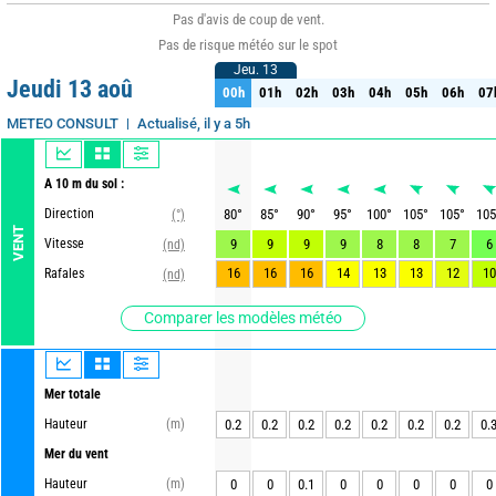
Pas d'avis de coup de vent.
Pas de risque météo sur le spot
Jeu. 13
Jeu. 13
Jeudi 13 aoû
00h
01h
02h
03h
04h
05h
06h
07
00h
01h
02h
03h
04h
05h
06h
07
Actualisé, il y a 5h
METEO CONSULT
A 10 m du sol :
Direction
80
°
85
°
90
°
95
°
100
°
105
°
105
°
105
(°)
VENT
Vitesse
9
9
9
9
8
8
7
6
(nd)
16
16
16
14
13
13
12
10
Rafales
(nd)
Comparer les modèles météo
Mer totale
Hauteur
(m)
0.2
0.2
0.2
0.2
0.2
0.2
0.2
0.
Mer du vent
Hauteur
(m)
0
0
0.1
0
0
0
0
0