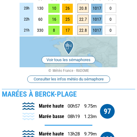
23h
130
10
26
20.8
1017
0
22h
60
16
25
22.7
1017
0
21h
330
8
17
22.8
1017
0
Voir tous les sémaphores
Météo France - RADOME
Consulter les infos météo du sémaphore
MARÉES À BERCK-PLAGE
Marée haute
00h57
9.75m
97
Marée basse
08h19
1.23m
Marée haute
13h28
9.79m