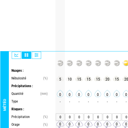
Nuages :
Nébulosité
(%)
5
10
15
15
15
20
15
2
Précipitations :
Quantité
(mm)
0
0
0
0
0
0
0
0
MÉTÉO
Type
-
-
-
-
-
-
-
-
Risques :
Précipitation
(%)
0
0
0
0
0
0
0
0
0
0
0
0
0
0
0
0
Orage
(%)