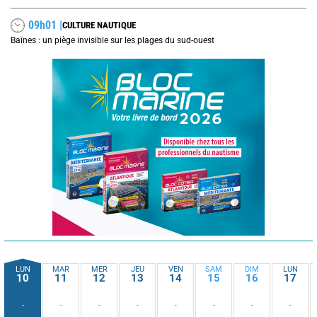
09h01 |
CULTURE NAUTIQUE
Baïnes : un piège invisible sur les plages du sud-ouest
LUN
MAR
MER
JEU
VEN
SAM
DIM
LUN
10
11
12
13
14
15
16
17
-
-
-
-
-
-
-
-