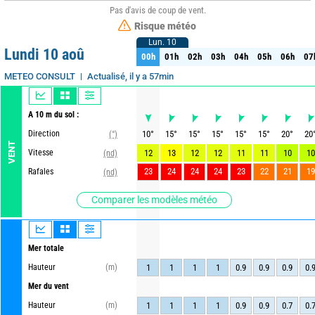
Pas d'avis de coup de vent.
Risque météo
Lun. 10
Lun. 10
Lundi 10 aoû
00h
01h
02h
03h
04h
05h
06h
07
00h
01h
02h
03h
04h
05h
06h
07
Actualisé, il y a 57min
METEO CONSULT
A 10 m du sol :
Direction
10
°
15
°
15
°
15
°
15
°
15
°
20
°
20
(°)
VENT
Vitesse
12
13
12
12
11
11
10
10
(nd)
23
24
24
24
23
22
21
19
Rafales
(nd)
Comparer les modèles météo
Mer totale
Hauteur
(m)
1
1
1
1
0.9
0.9
0.9
0.
Mer du vent
Hauteur
(m)
1
1
1
1
0.9
0.9
0.7
0.