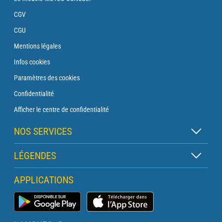
CGV
CGU
Mentions légales
Infos cookies
Paramètres des cookies
Confidentialité
Afficher le centre de confidentialité
NOS SERVICES
Abonnement Zen
LÉGENDES
Abonnement Balise
Légende des cartes
APPLICATIONS
Abonnement Traversée
Légende des pictogrammes
Abonnement Phare
Application Météo Marine
Glossaire
Briefing avec un prévisionniste