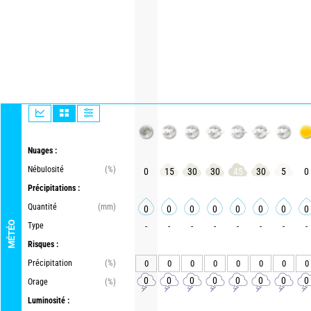
Nuages :
Nébulosité
(%)
0
15
30
30
45
30
5
0
Précipitations :
Quantité
(mm)
0
0
0
0
0
0
0
0
MÉTÉO
Type
-
-
-
-
-
-
-
-
Risques :
Précipitation
(%)
0
0
0
0
0
0
0
0
0
0
0
0
0
0
0
0
Orage
(%)
Luminosité :