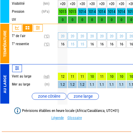
Visibilité
(km)
>20
>20
>20
>20
>20
>20
>20
>2
1015
1015
1014
1014
1014
1014
1014
101
Pression
(hPa)
UV
0
0
0
0
0
0
0
0
TEMPÉRATURE
T° de l'air
20
20
20
20
20
20
20
20
(°C)
T° ressentie
16
15
15
16
16
16
16
16
(°C)
Vent au large
12
11
11
10
11
10
10
10
(nd)
AU LARGE
Mer au large
(m)
1.2
1.2
1.2
1.1
1.1
1.1
1.1
1.
zone côtière
zone large
Prévisions établies en heure locale (Africa/Casablanca, UTC+01)
Légende
Glossaire