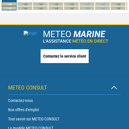
-
-
-
-
-
-
-
-
nd
nd
nd
nd
nd
nd
nd
nd
-
-
-
-
-
-
-
-
nd
nd
nd
nd
nd
nd
nd
nd
METEO
MARINE
L'ASSISTANCE
MÉTÉO EN DIRECT
Contactez le service client
METEO CONSULT
Contactez-nous
Nos offres d'emploi
Tout savoir sur METEO CONSULT
Le modèle METEO CONSULT