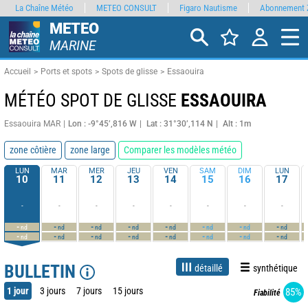
La Chaîne Météo
METEO CONSULT
Figaro Nautisme
Abonnement 
METEO
MARINE
Accueil
Ports et spots
Spots de glisse
Essaouira
MÉTÉO SPOT DE GLISSE
ESSAOUIRA
Essaouira MAR
Lon : -9°45’,816 W
Lat : 31°30’,114 N
Alt : 1m
zone côtière
zone large
Comparer les modèles météo
LUN
MAR
MER
JEU
VEN
SAM
DIM
LUN
10
11
12
13
14
15
16
17
-
-
-
-
-
-
-
-
-
-
-
-
-
-
-
-
nd
nd
nd
nd
nd
nd
nd
nd
-
-
-
-
-
-
-
-
nd
nd
nd
nd
nd
nd
nd
nd
BULLETIN
détaillé
synthétique
1 jour
3 jours
7 jours
15 jours
85%
Fiabilité