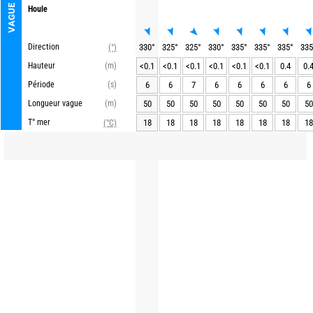
VAGUE
Houle
Direction
330
°
325
°
325
°
330
°
335
°
335
°
335
°
335
(°)
Hauteur
(m)
<0.1
<0.1
<0.1
<0.1
<0.1
<0.1
0.4
0.
Période
(s)
6
6
7
6
6
6
6
6
Longueur vague
(m)
50
50
50
50
50
50
50
50
T° mer
18
18
18
18
18
18
18
18
(°C)