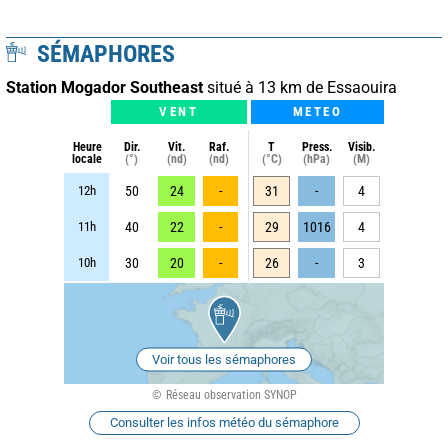
SÉMAPHORES
Station Mogador Southeast
situé à 13 km de Essaouira
VENT
METEO
Heure
Dir.
Vit.
Raf.
T
Press.
Visib.
locale
(°)
(nd)
(nd)
(°C)
(hPa)
(M)
12h
50
24
-
31
-
4
11h
40
22
-
29
1016
4
10h
30
20
-
26
-
3
Voir tous les sémaphores
Réseau observation SYNOP
Consulter les infos météo du sémaphore