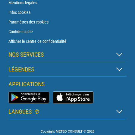
Mentions légales
Infos cookies
Paramètres des cookies
Confidentialité
Afficher le centre de confidentialité
NOS SERVICES
Abonnement Zen
LÉGENDES
Abonnement Balise
Légende des cartes
APPLICATIONS
Abonnement Traversée
Légende des pictogrammes
Abonnement Phare
Application Météo Marine
Glossaire
Briefing avec un prévisionniste
LANGUES
Bulletin Pro Marine
Français
Devis services PRO
Copyright METEO CONSULT © 2026
Anglais