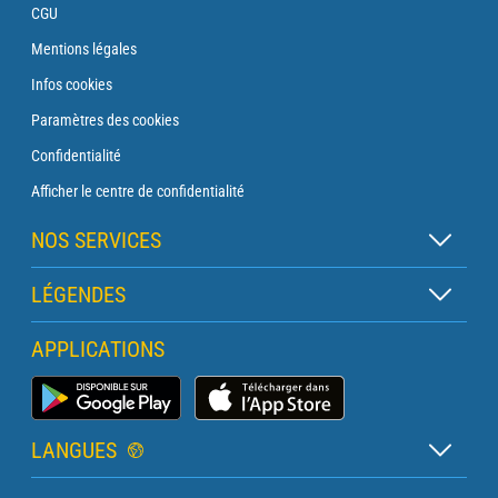
CGU
Mentions légales
Infos cookies
Paramètres des cookies
Confidentialité
Afficher le centre de confidentialité
NOS SERVICES
Abonnement Zen
LÉGENDES
Abonnement Balise
Légende des cartes
APPLICATIONS
Abonnement Traversée
Légende des pictogrammes
Abonnement Phare
Application Météo Marine
Glossaire
Briefing avec un prévisionniste
LANGUES
Bulletin Pro Marine