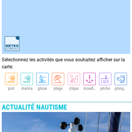
Sélectionnez les activités que vous souhaitez afficher sur la
carte:
port
marina
glisse
plage
crique
mouillage
pêche
plongée
ACTUALITÉ NAUTISME