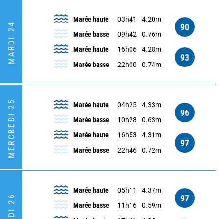
Marée haute
03h41
4.20m
MARDI 24
90
Marée basse
09h42
0.76m
Marée haute
16h06
4.28m
93
Marée basse
22h00
0.74m
MERCREDI 25
Marée haute
04h25
4.33m
96
Marée basse
10h28
0.63m
Marée haute
16h53
4.31m
97
Marée basse
22h46
0.72m
Marée haute
05h11
4.37m
97
JEUDI 26
Marée basse
11h16
0.59m