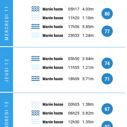
MERCREDI 11
Marée haute
05h17
4.03m
80
Marée basse
11h20
1.10m
Marée haute
17h36
3.85m
77
Marée basse
23h33
1.24m
Marée haute
05h50
3.94m
JEUDI 12
74
Marée basse
11h55
1.21m
71
Marée haute
18h09
3.71m
VENDREDI 13
Marée basse
00h05
1.38m
67
Marée haute
06h25
3.82m
Marée basse
12h30
1.35m
63