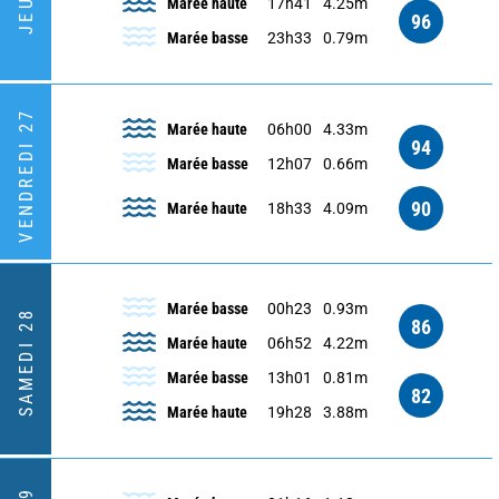
Marée haute
17h41
4.25m
96
Marée basse
23h33
0.79m
VENDREDI 27
Marée haute
06h00
4.33m
94
Marée basse
12h07
0.66m
90
Marée haute
18h33
4.09m
Marée basse
00h23
0.93m
SAMEDI 28
86
Marée haute
06h52
4.22m
Marée basse
13h01
0.81m
82
Marée haute
19h28
3.88m