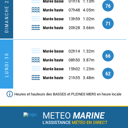
DIMANCHE 29
Marée basse
01h16
1.13m
76
Marée haute
07h48
4.05m
Marée basse
13h59
1.02m
71
Marée haute
20h28
3.66m
Marée basse
02h14
1.32m
LUNDI 30
66
Marée haute
08h50
3.87m
Marée basse
15h02
1.23m
62
Marée haute
21h35
3.48m
Heures et hauteurs des BASSES et PLEINES MERS en heure locale
METEO
MARINE
L'ASSISTANCE
MÉTÉO EN DIRECT