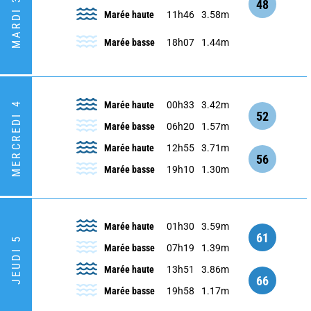
MARDI 3
48
Marée haute
11h46
3.58m
Marée basse
18h07
1.44m
MERCREDI 4
Marée haute
00h33
3.42m
52
Marée basse
06h20
1.57m
Marée haute
12h55
3.71m
56
Marée basse
19h10
1.30m
Marée haute
01h30
3.59m
61
JEUDI 5
Marée basse
07h19
1.39m
Marée haute
13h51
3.86m
66
Marée basse
19h58
1.17m