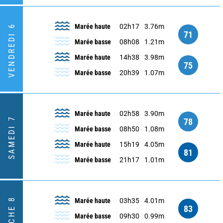
Marée haute
02h17
3.76m
VENDREDI 6
71
Marée basse
08h08
1.21m
Marée haute
14h38
3.98m
75
Marée basse
20h39
1.07m
Marée haute
02h58
3.90m
SAMEDI 7
78
Marée basse
08h50
1.08m
Marée haute
15h19
4.05m
81
Marée basse
21h17
1.01m
Marée haute
03h35
4.01m
83
Marée basse
09h30
0.99m