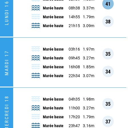
LUNDI 16
41
Marée haute
08h38
3.37m
Marée basse
14h55
1.79m
38
Marée haute
21h15
3.09m
Marée basse
03h16
1.97m
MARDI 17
35
Marée haute
09h45
3.27m
Marée basse
16h08
1.85m
34
Marée haute
22h34
3.07m
MERCREDI 18
Marée basse
04h35
1.98m
35
Marée haute
11h00
3.27m
Marée basse
17h20
1.79m
37
Marée haute
23h47
3.16m