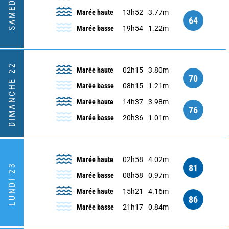
SAMEDI 21
Marée haute
13h52
3.77m
64
Marée basse
19h54
1.22m
DIMANCHE 22
Marée haute
02h15
3.80m
70
Marée basse
08h15
1.21m
Marée haute
14h37
3.98m
76
Marée basse
20h36
1.01m
Marée haute
02h58
4.02m
LUNDI 23
81
Marée basse
08h58
0.97m
Marée haute
15h21
4.16m
86
Marée basse
21h17
0.84m