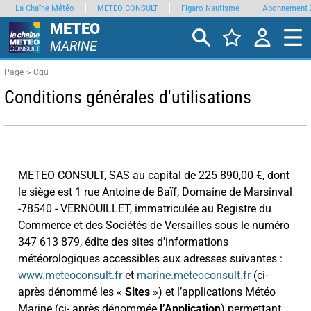
La Chaîne Météo
METEO CONSULT
Figaro Nautisme
Abonnement 
METEO
MARINE
Page
Cgu
Conditions générales d'utilisations
METEO CONSULT, SAS au capital de 225 890,00 €, dont
le siège est 1 rue Antoine de Baïf, Domaine de Marsinval
-78540 - VERNOUILLET, immatriculée au Registre du
Commerce et des Sociétés de Versailles sous le numéro
347 613 879, édite des sites d'informations
météorologiques accessibles aux adresses suivantes :
www.meteoconsult.fr
et
marine.meteoconsult.fr
(ci-
après dénommé les «
Sites
») et l’applications Météo
Marine (ci- après dénommée
l’Application
) permettant