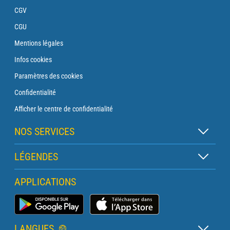
CGV
CGU
Mentions légales
Infos cookies
Paramètres des cookies
Confidentialité
Afficher le centre de confidentialité
NOS SERVICES
Abonnement Zen
LÉGENDES
Abonnement Balise
Légende des cartes
APPLICATIONS
Abonnement Traversée
Légende des pictogrammes
Abonnement Phare
Application Météo Marine
Glossaire
Briefing avec un prévisionniste
LANGUES