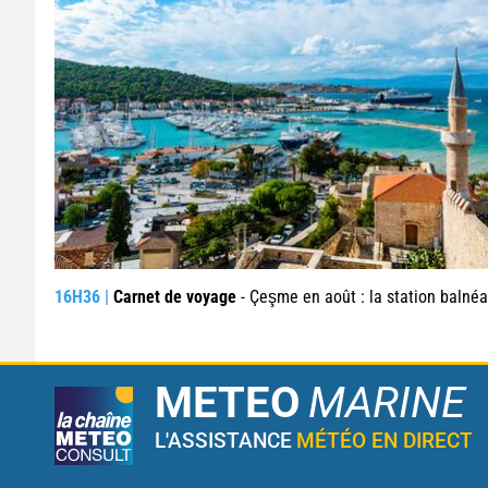
16H36 |
Carnet de voyage
- Çeşme en août : la station balnéaire turque qui séduit jusque de l’a
METEO
MARINE
L'ASSISTANCE
MÉTÉO EN DIRECT