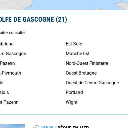
OLFE DE GASCOGNE (21)
aitez consulter:
abrique
Est Sole
ord Gascogne
Manche Est
 Pazenn
Nord-Ouest Finisterre
t-Plymouth
Ouest Bretagne
le
Ouest de Centre Gascogne
alais
Portland
st Pazenn
Wight