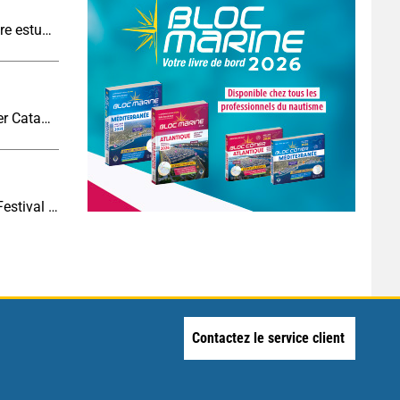
Pêche à l’anguille : une tradition qui se perd entre estuaires et nuit tombée
6 questions à Damien Dion, directeur d’Outremer Catamarans
Le slow nautisme s'invite au Cannes Yachting Festival : une autre façon de naviguer prend le large
Contactez le service client