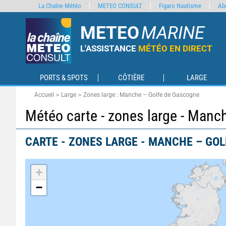
La Chaîne Météo
METEO CONSULT
Figaro Nautisme
Ab
METEO
MARINE
L'ASSISTANCE
MÉTÉO EN DIRECT
PORTS & SPOTS
CÔTIÈRE
LARGE
Accueil
Large
Zones large : Manche – Golfe de Gascogne
Météo carte - zones large - Man
CARTE - ZONES LARGE - MANCHE – GO
+
−