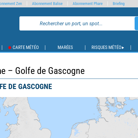
onnement Zen
Abonnement Balise
Abonnement Phare
Briefing
CARTE MÉTÉO
MARÉES
RISQUES MÉTÉO
che – Golfe de Gascogne
LFE DE GASCOGNE