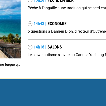
15h28 |
PÊCHE EN MER
14h43 |
ECONOMIE
14h16 |
SALONS
utre côté de la mer Égée