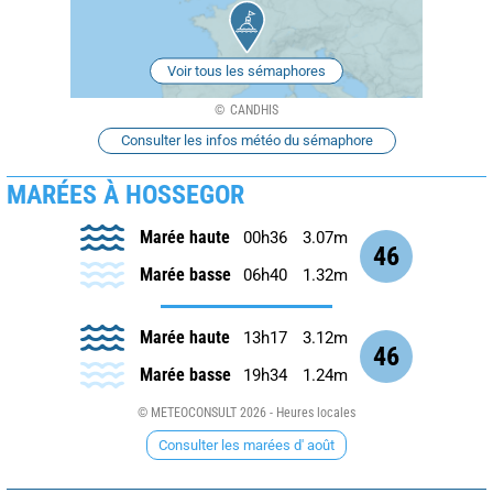
Voir tous les sémaphores
CANDHIS
Consulter les infos météo du sémaphore
MARÉES À HOSSEGOR
Marée haute
00h36
3.07m
46
Marée basse
06h40
1.32m
Marée haute
13h17
3.12m
46
Marée basse
19h34
1.24m
© METEOCONSULT 2026 - Heures locales
Consulter les marées d' août