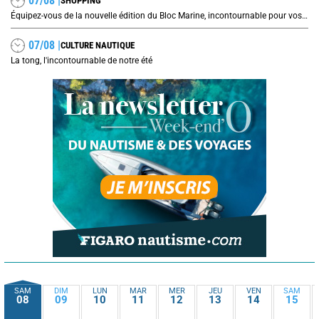
07/08 |
SHOPPING
Équipez-vous de la nouvelle édition du Bloc Marine, incontournable pour vos prochaines navigations !
07/08 |
CULTURE NAUTIQUE
La tong, l'incontournable de notre été
SAM
DIM
LUN
MAR
MER
JEU
VEN
SAM
08
09
10
11
12
13
14
15