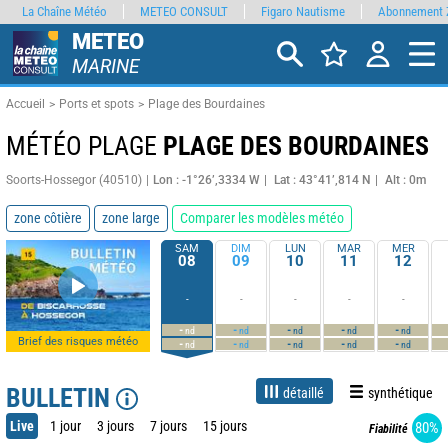
La Chaîne Météo
METEO CONSULT
Figaro Nautisme
Abonnement 
METEO
MARINE
Accueil
Ports et spots
Plage des Bourdaines
MÉTÉO PLAGE
PLAGE DES BOURDAINES
Soorts-Hossegor (40510)
Lon : -1°26’,3334 W
Lat : 43°41’,814 N
Alt : 0m
zone côtière
zone large
Comparer les modèles météo
SAM
DIM
LUN
MAR
MER
08
09
10
11
12
-
-
-
-
-
-
-
-
-
-
nd
nd
nd
nd
nd
Brief des risques météo
-
-
-
-
-
nd
nd
nd
nd
nd
BULLETIN
détaillé
synthétique
Live
1 jour
3 jours
7 jours
15 jours
80%
Fiabilité