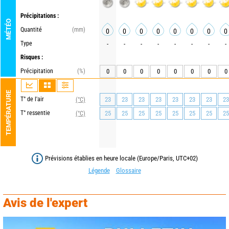
Précipitations :
MÉTÉO
Quantité
(mm)
0
0
0
0
0
0
0
0
Type
-
-
-
-
-
-
-
-
Risques :
Précipitation
(%)
0
0
0
0
0
0
0
0
TEMPÉRATURE
T° de l'air
23
23
23
23
23
23
23
23
(°C)
T° ressentie
25
25
25
25
25
25
25
25
(°C)
Prévisions établies en heure locale (Europe/Paris, UTC+02)
Légende
Glossaire
Avis de l'expert