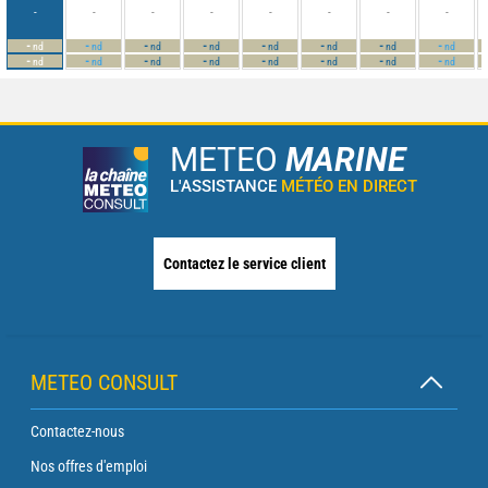
-
-
-
-
-
-
-
-
-
-
-
-
-
-
-
-
nd
nd
nd
nd
nd
nd
nd
nd
-
-
-
-
-
-
-
-
nd
nd
nd
nd
nd
nd
nd
nd
METEO
MARINE
L'ASSISTANCE
MÉTÉO EN DIRECT
Contactez le service client
METEO CONSULT
Contactez-nous
Nos offres d'emploi