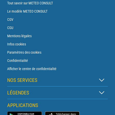
Tout savoir sur METEO CONSULT
Le modèle METEO CONSULT
CGV
CGU
Mentions légales
Infos cookies
Paramètres des cookies
Confidentialité
Afficher le centre de confidentialité
NOS SERVICES
Abonnement Zen
LÉGENDES
Abonnement Balise
Légende des cartes
APPLICATIONS
Abonnement Traversée
Légende des pictogrammes