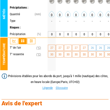
Précipitations :
MÉTÉO
Quantité
(mm)
0
0
0
0
0
0
0
0
Type
-
-
-
-
-
-
-
-
Risques :
Précipitation
(%)
0
0
0
0
0
0
0
0
TEMPÉRATURE
T° de l'air
27
27
27
27
27
26
26
26
(°C)
T° ressentie
30
30
30
30
30
30
30
30
(°C)
Prévisions établies pour les abords du port, jusqu'à 1 mille (nautique) des côtes,
en heure locale (Europe/Paris, UTC+02)
Légende
Glossaire
Avis de l'expert