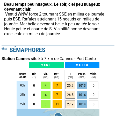
Beau temps peu nuageux.
Le soir, ciel peu nuageux 
devenant clair.
 Vent d'WNW force 2 tournant SSE en milieu de journée 
puis ESE. Rafales atteignant 15 noeuds en milieu de 
journée. Mer belle devenant belle à peu agitée le soir. 
Houle petite et courte de S. Visibilité bonne devenant 
excellente en milieu de journée.
SÉMAPHORES
Station Cannes
situé à 7 km de Cannes - Port Canto
VENT
METEO
Heure
Dir.
Vit.
Raf.
T
Press.
Visib.
locale
(°)
(nd)
(nd)
(°C)
(hPa)
(M)
00h
0
4
7
25.9
1013
0
23h
0
4
7
26.5
1014
0
22h
0
3
11
27.9
1014
0