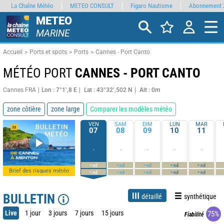
La Chaîne Météo
METEO CONSULT
Figaro Nautisme
Abonnement 
METEO
MARINE
Accueil
Ports et spots
Ports
Cannes - Port Canto
MÉTÉO PORT
CANNES - PORT CANTO
Cannes FRA
Lon : 7°1’,8 E
Lat : 43°32’,502 N
Alt : 0m
zone côtière
zone large
Comparer les modèles météo
VEN
SAM
DIM
LUN
MAR
07
08
09
10
11
-
-
-
-
-
-
-
-
-
-
nd
nd
nd
nd
nd
Brief des risques météo
-
-
-
-
-
nd
nd
nd
nd
nd
BULLETIN
détaillé
synthétique
Live
1 jour
3 jours
7 jours
15 jours
75%
Fiabilité