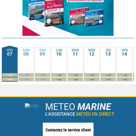
VEN
SAM
DIM
LUN
MAR
MER
JEU
VEN
07
08
09
10
11
12
13
14
-
-
-
-
-
-
-
-
-
-
-
-
-
-
-
-
nd
nd
nd
nd
nd
nd
nd
nd
-
-
-
-
-
-
-
-
nd
nd
nd
nd
nd
nd
nd
nd
METEO
MARINE
L'ASSISTANCE
MÉTÉO EN DIRECT
Contactez le service client