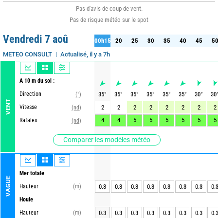
Pas d'avis de coup de vent.
Pas de risque météo sur le spot
Vendredi 7 aoû
00h15
20
25
30
35
40
45
5
15
20
25
30
35
40
45
50
Actualisé, il y a 7h
METEO CONSULT
A 10 m du sol :
Direction
35
°
35
°
35
°
35
°
35
°
35
°
30
°
30
(°)
VENT
Vitesse
2
2
2
2
2
2
2
2
(nd)
4
4
5
5
5
5
5
5
Rafales
(nd)
Comparer les modèles météo
Mer totale
VAGUE
Hauteur
(m)
0.3
0.3
0.3
0.3
0.3
0.3
0.3
0.
Houle
Hauteur
(m)
0.3
0.3
0.3
0.3
0.3
0.3
0.3
0.