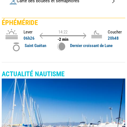
Carte des bouées et sémaphores
ÉPHÉMÉRIDE
Lever
14:22
Coucher
06h26
20h48
-2 min
Saint Gaétan
Dernier croissant de Lune
ACTUALITÉ NAUTISME