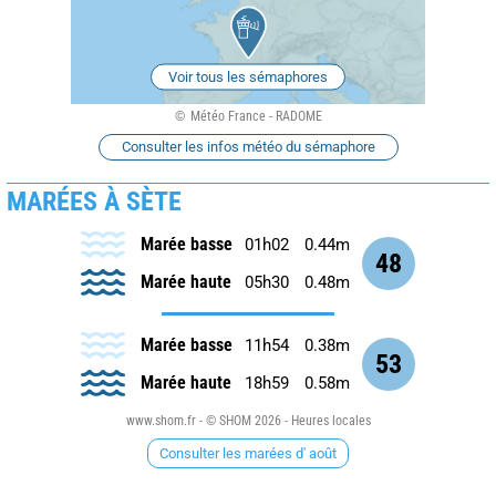
Voir tous les sémaphores
Météo France - RADOME
Consulter les infos météo du sémaphore
MARÉES À SÈTE
Marée basse
01h02
0.44m
48
Marée haute
05h30
0.48m
Marée basse
11h54
0.38m
53
Marée haute
18h59
0.58m
www.shom.fr - © SHOM 2026 - Heures locales
Consulter les marées d' août