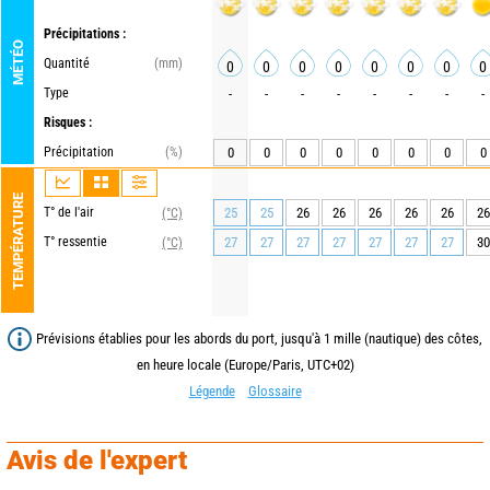
Précipitations :
MÉTÉO
Quantité
(mm)
0
0
0
0
0
0
0
0
Type
-
-
-
-
-
-
-
-
Risques :
Précipitation
(%)
0
0
0
0
0
0
0
0
TEMPÉRATURE
T° de l'air
25
25
26
26
26
26
26
26
(°C)
T° ressentie
27
27
27
27
27
27
27
30
(°C)
Prévisions établies pour les abords du port, jusqu'à 1 mille (nautique) des côtes,
en heure locale (Europe/Paris, UTC+02)
Légende
Glossaire
Avis de l'expert