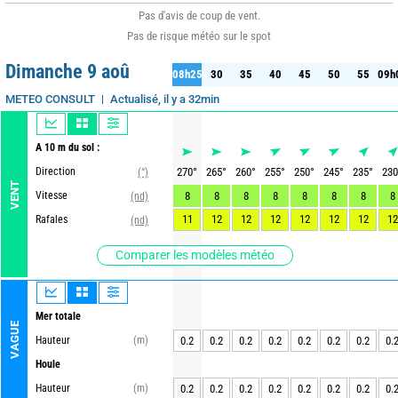
Pas d'avis de coup de vent.
Pas de risque météo sur le spot
Dimanche 9 aoû
08h25
30
35
40
45
50
55
09h
25
30
35
40
45
50
55
09h
Actualisé, il y a 32min
METEO CONSULT
A 10 m du sol :
Direction
270
°
265
°
260
°
255
°
250
°
245
°
235
°
230
(°)
VENT
Vitesse
8
8
8
8
8
8
8
8
(nd)
11
12
12
12
12
12
12
12
Rafales
(nd)
Comparer les modèles météo
Mer totale
VAGUE
Hauteur
(m)
0.2
0.2
0.2
0.2
0.2
0.2
0.2
0.
Houle
Hauteur
(m)
0.2
0.2
0.2
0.2
0.2
0.2
0.2
0.