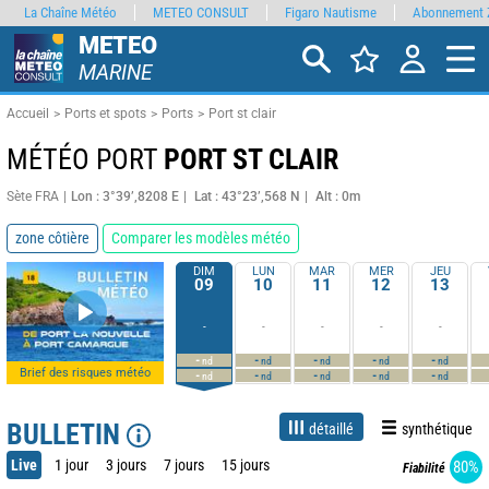
La Chaîne Météo
METEO CONSULT
Figaro Nautisme
Abonnement 
METEO
MARINE
Accueil
Ports et spots
Ports
Port st clair
MÉTÉO PORT
PORT ST CLAIR
Sète FRA
Lon : 3°39’,8208 E
Lat : 43°23’,568 N
Alt : 0m
zone côtière
Comparer les modèles météo
DIM
LUN
MAR
MER
JEU
09
10
11
12
13
-
-
-
-
-
-
-
-
-
-
nd
nd
nd
nd
nd
Brief des risques météo
-
-
-
-
-
nd
nd
nd
nd
nd
BULLETIN
détaillé
synthétique
Live
1 jour
3 jours
7 jours
15 jours
80%
Fiabilité