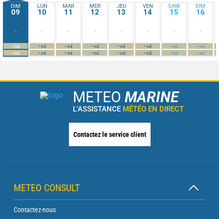
DIM
LUN
MAR
MER
JEU
VEN
SAM
DIM
09
10
11
12
13
14
15
16
-
-
-
-
-
-
-
-
-
-
-
-
-
-
-
-
nd
nd
nd
nd
nd
nd
nd
nd
-
-
-
-
-
-
-
-
nd
nd
nd
nd
nd
nd
nd
nd
METEO
MARINE
L'ASSISTANCE
MÉTÉO EN DIRECT
Contactez le service client
METEO CONSULT
Contactez-nous