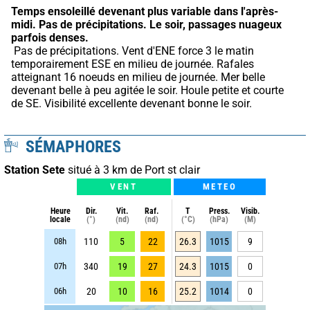
Temps ensoleillé devenant plus variable dans l'après-
midi.
Pas de précipitations.
Le soir, passages nuageux 
parfois denses.
 Pas de précipitations. Vent d'ENE force 3 le matin 
temporairement ESE en milieu de journée. Rafales 
atteignant 16 noeuds en milieu de journée. Mer belle 
devenant belle à peu agitée le soir. Houle petite et courte 
de SE. Visibilité excellente devenant bonne le soir.
SÉMAPHORES
Station Sete
situé à 3 km de Port st clair
VENT
METEO
Heure
Dir.
Vit.
Raf.
T
Press.
Visib.
locale
(°)
(nd)
(nd)
(°C)
(hPa)
(M)
08h
110
5
22
26.3
1015
9
07h
340
19
27
24.3
1015
0
06h
20
10
16
25.2
1014
0