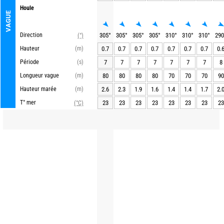
Houle
VAGUE
Direction
305
°
305
°
305
°
305
°
310
°
310
°
310
°
290
(°)
Hauteur
(m)
0.7
0.7
0.7
0.7
0.7
0.7
0.7
0.
Période
(s)
7
7
7
7
7
7
7
8
Longueur vague
(m)
80
80
80
80
70
70
70
90
Hauteur marée
(m)
2.6
2.3
1.9
1.6
1.4
1.4
1.7
2.
T° mer
23
23
23
23
23
23
23
23
(°C)