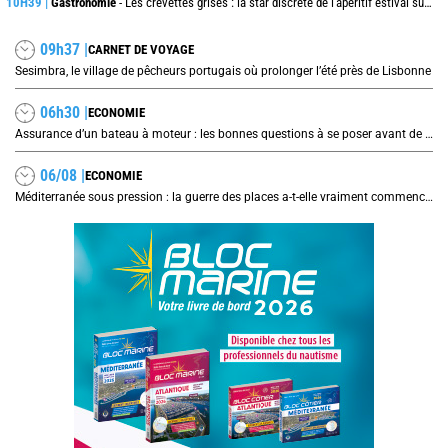
10H39 |
Gastronomie
- Les crevettes grises : la star discrète de l'apéritif estival sur les côtes de la mer du Nord
09h37 |
CARNET DE VOYAGE
Sesimbra, le village de pêcheurs portugais où prolonger l’été près de Lisbonne
06h30 |
ECONOMIE
Assurance d’un bateau à moteur : les bonnes questions à se poser avant de signer son contrat
06/08 |
ECONOMIE
Méditerranée sous pression : la guerre des places a-t-elle vraiment commencé ?