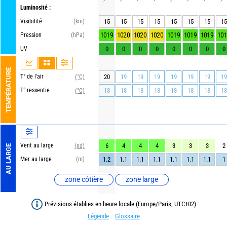
Luminosité :
Visibilité
(km)
15
15
15
15
15
15
15
15
1019
1020
1020
1020
1019
1019
1019
101
Pression
(hPa)
UV
0
0
0
0
0
0
0
0
TEMPÉRATURE
T° de l'air
20
19
19
19
19
19
19
19
(°C)
T° ressentie
18
18
18
18
18
18
18
18
(°C)
Vent au large
6
4
4
4
3
3
3
2
(nd)
AU LARGE
Mer au large
(m)
1.2
1.1
1.1
1.1
1.1
1.1
1.1
1
zone côtière
zone large
Prévisions établies en heure locale (Europe/Paris, UTC+02)
Légende
Glossaire