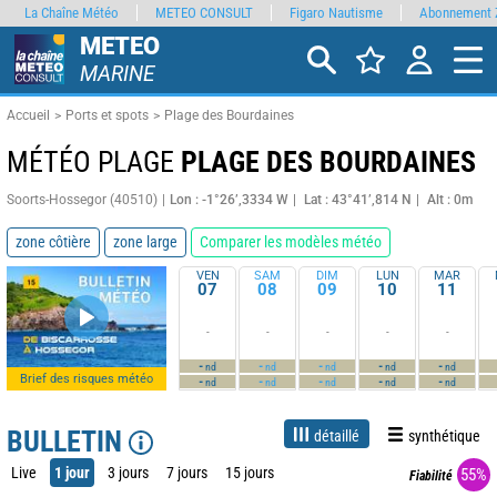
La Chaîne Météo
METEO CONSULT
Figaro Nautisme
Abonnement 
METEO
MARINE
Accueil
Ports et spots
Plage des Bourdaines
MÉTÉO PLAGE
PLAGE DES BOURDAINES
Soorts-Hossegor (40510)
Lon : -1°26’,3334 W
Lat : 43°41’,814 N
Alt : 0m
zone côtière
zone large
Comparer les modèles météo
VEN
SAM
DIM
LUN
MAR
07
08
09
10
11
-
-
-
-
-
-
-
-
-
-
nd
nd
nd
nd
nd
Brief des risques météo
-
-
-
-
-
nd
nd
nd
nd
nd
BULLETIN
détaillé
synthétique
Live
1 jour
3 jours
7 jours
15 jours
55%
Fiabilité