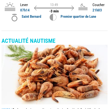
Lever
13:49
Coucher
07h14
21h03
-3 min
Saint Bernard
Premier quartier de Lune
ACTUALITÉ NAUTISME