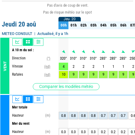
Pas d'avis de coup de vent.
Pas de risque météo sur le spot
Jeu. 20
Jeu. 20
Jeudi 20 aoû
00h
01h
02h
03h
04h
05h
06h
07
00h
01h
02h
03h
04h
05h
06h
07
Actualisé, il y a 1h
METEO CONSULT
A 10 m du sol :
Direction
320
°
310
°
310
°
310
°
285
°
285
°
285
°
250
(°)
VENT
Vitesse
4
2
2
2
1
1
1
2
(nd)
10
9
9
9
9
9
9
9
Rafales
(nd)
Comparer les modèles météo
Mer totale
Hauteur
(m)
0.8
0.8
0.8
0.8
0.7
0.7
0.7
0.
Mer du vent
Hauteur
(m)
0.3
0.3
0.3
0.3
0.2
0.2
0.2
0.