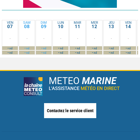
VEN
SAM
DIM
LUN
MAR
MER
JEU
VEN
07
08
09
10
11
12
13
14
-
-
-
-
-
-
-
-
-
-
-
-
-
-
-
-
nd
nd
nd
nd
nd
nd
nd
nd
-
-
-
-
-
-
-
-
nd
nd
nd
nd
nd
nd
nd
nd
METEO
MARINE
L'ASSISTANCE
MÉTÉO EN DIRECT
Contactez le service client