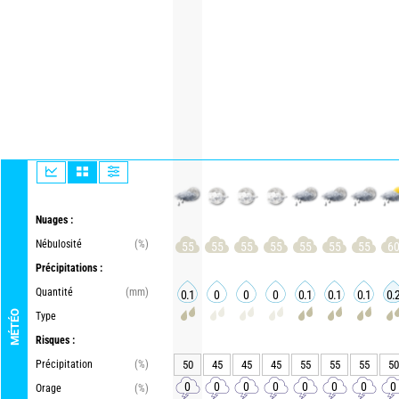
Nuages :
Nébulosité
(%)
55
55
55
55
55
55
55
6
Précipitations :
Quantité
(mm)
0.1
0
0
0
0.1
0.1
0.1
0.
MÉTÉO
Type
Risques :
Précipitation
(%)
50
45
45
45
55
55
55
50
0
0
0
0
0
0
0
0
Orage
(%)