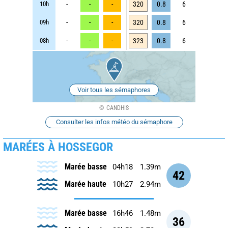
10h
-
-
-
320
0.8
6
09h
-
-
-
320
0.8
6
08h
-
-
-
323
0.8
6
Voir tous les sémaphores
CANDHIS
Consulter les infos météo du sémaphore
MARÉES À HOSSEGOR
Marée basse
04h18
1.39m
42
Marée haute
10h27
2.94m
Marée basse
16h46
1.48m
36