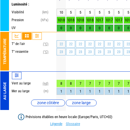
Luminosité :
Visibilité
(km)
10
5
5
5
5
5
5
5
1018
1018
1018
1018
1017
1017
1017
101
Pression
(hPa)
UV
0
0
0
0
0
0
0
0
TEMPÉRATURE
T° de l'air
22
22
22
22
22
22
22
22
(°C)
T° ressentie
23
23
23
23
23
23
23
23
(°C)
Vent au large
8
8
7
7
7
7
7
7
(nd)
AU LARGE
Mer au large
(m)
1
1
1
1
1
1
1
1
zone côtière
zone large
Prévisions établies en heure locale (Europe/Paris, UTC+02)
Légende
Glossaire