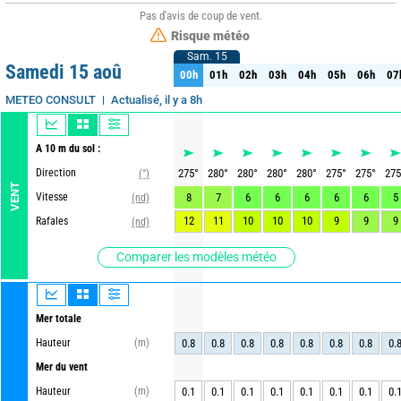
Pas d'avis de coup de vent.
Risque météo
Sam. 15
Sam. 15
Samedi 15 aoû
00h
01h
02h
03h
04h
05h
06h
07
00h
01h
02h
03h
04h
05h
06h
07
Actualisé, il y a 8h
METEO CONSULT
A 10 m du sol :
Direction
275
°
280
°
280
°
280
°
280
°
275
°
275
°
275
(°)
VENT
Vitesse
8
7
6
6
6
6
6
5
(nd)
12
11
10
10
10
9
9
9
Rafales
(nd)
Comparer les modèles météo
Mer totale
Hauteur
(m)
0.8
0.8
0.8
0.8
0.8
0.8
0.8
0.
Mer du vent
Hauteur
(m)
0.1
0.1
0.1
0.1
0.1
0.1
0.1
0.