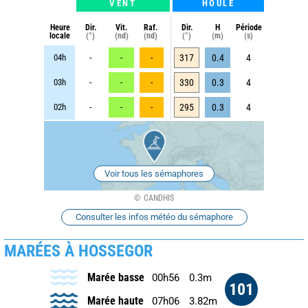
VENT
HOULE
Heure
Dir.
Vit.
Raf.
Dir.
H
Période
locale
(°)
(nd)
(nd)
(°)
(m)
(s)
04h
-
-
-
317
0.4
4
03h
-
-
-
330
0.3
4
02h
-
-
-
295
0.3
4
Voir tous les sémaphores
CANDHIS
Consulter les infos météo du sémaphore
MARÉES À HOSSEGOR
Marée basse
00h56
0.3m
101
Marée haute
07h06
3.82m