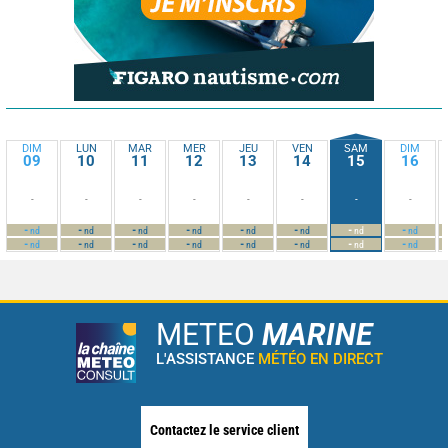
DIM
LUN
MAR
MER
JEU
VEN
SAM
DIM
09
10
11
12
13
14
15
16
-
-
-
-
-
-
-
-
-
-
-
-
-
-
-
-
nd
nd
nd
nd
nd
nd
nd
nd
-
-
-
-
-
-
-
-
nd
nd
nd
nd
nd
nd
nd
nd
METEO
MARINE
L'ASSISTANCE
MÉTÉO EN DIRECT
Contactez le service client