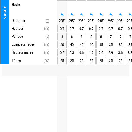
Houle
VAGUE
Direction
295
°
295
°
295
°
295
°
295
°
295
°
295
°
295
(°)
Hauteur
(m)
0.7
0.7
0.7
0.7
0.7
0.7
0.7
0.
Période
(s)
8
8
8
8
8
7
7
7
Longueur vague
(m)
40
40
40
40
35
35
35
35
Hauteur marée
(m)
0.5
0.3
0.6
1.2
2.0
2.9
3.6
3.
T° mer
25
25
25
25
25
25
25
25
(°C)