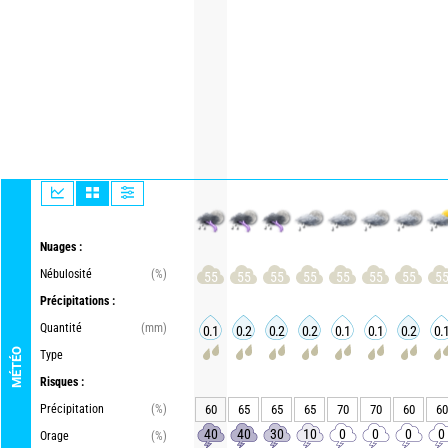
Nuages :
Nébulosité
(%)
55
55
55
55
55
55
55
5
Précipitations :
Quantité
(mm)
0.1
0.2
0.2
0.2
0.1
0.1
0.2
0.
MÉTÉO
Type
Risques :
Précipitation
(%)
60
65
65
65
70
70
60
60
40
40
30
10
0
0
0
0
Orage
(%)