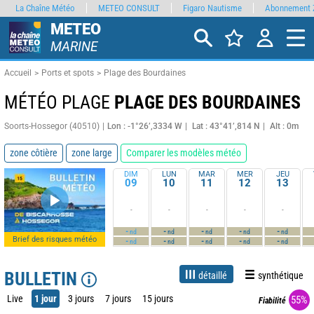
La Chaîne Météo
METEO CONSULT
Figaro Nautisme
Abonnement 
METEO
MARINE
Accueil
Ports et spots
Plage des Bourdaines
MÉTÉO PLAGE
PLAGE DES BOURDAINES
Soorts-Hossegor (40510)
Lon : -1°26’,3334 W
Lat : 43°41’,814 N
Alt : 0m
zone côtière
zone large
Comparer les modèles météo
DIM
LUN
MAR
MER
JEU
09
10
11
12
13
-
-
-
-
-
-
-
-
-
-
nd
nd
nd
nd
nd
Brief des risques météo
-
-
-
-
-
nd
nd
nd
nd
nd
BULLETIN
détaillé
synthétique
Live
1 jour
3 jours
7 jours
15 jours
55%
Fiabilité