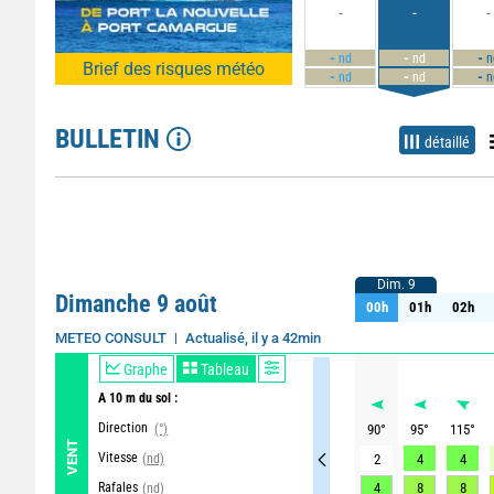
-
-
-
-
-
-
nd
nd
n
Brief des risques météo
-
-
-
nd
nd
n
BULLETIN
détaillé
Dim. 9
Dim. 9
Dimanche 9 août
00h
01h
02h
00h
01h
02h
Actualisé, il y a 42min
METEO CONSULT
Graphe
Tableau
A 10 m du sol :
Direction
(°)
90
°
95
°
115
°
VENT
Vitesse
(nd)
2
4
4
Rafales
4
8
8
(nd)