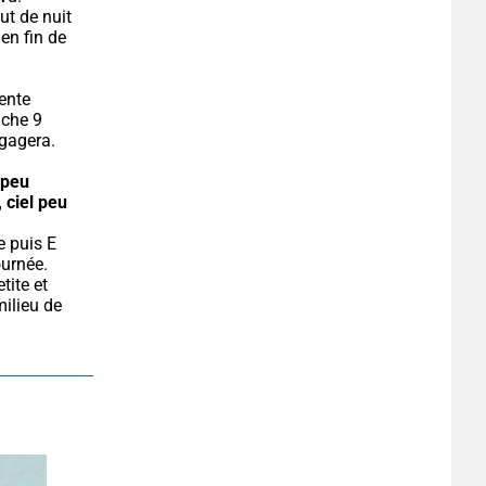
t de nuit 
n fin de 
ente 
che 9 
égagera.
peu 
 ciel peu 
urnée. 
ite et 
ilieu de 