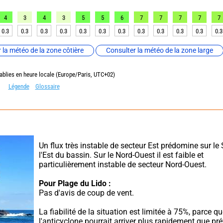
4
3
4
3
5
5
6
7
7
7
7
7
0.3
0.3
0.3
0.3
0.3
0.3
0.3
0.3
0.3
0.3
0.3
0.3
 la météo de la zone côtière
Consulter la météo de la zone large
ablies en heure locale (Europe/Paris, UTC+02)
Légende
Glossaire
Un flux très instable de secteur Est prédomine sur le 
l'Est du bassin. Sur le Nord-Ouest il est faible et 
particulièrement instable de secteur Nord-Ouest.
Pour Plage du Lido :
Pas d'avis de coup de vent.
La fiabilité de la situation est limitée à 75%, parce qu
l'anticyclone pourrait arriver plus rapidement que pré