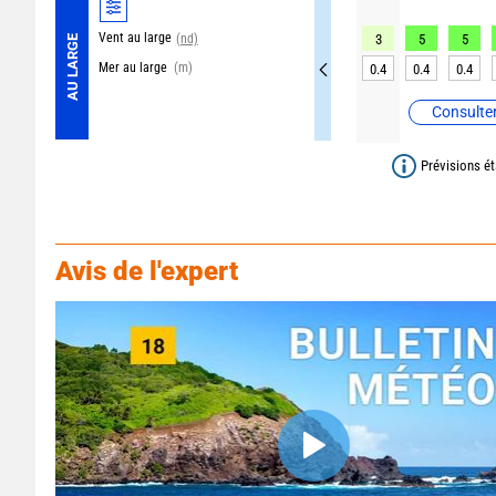
Vent au large
(nd)
3
5
5
AU LARGE
Mer au large
(m)
0.4
0.4
0.4
Consulter
Prévisions ét
Avis de l'expert