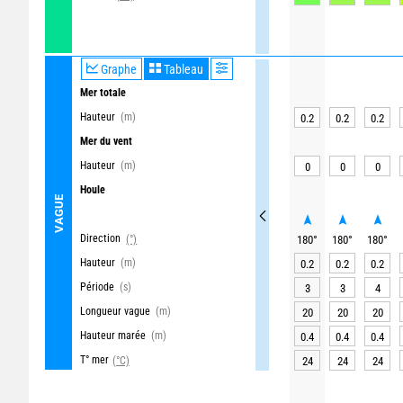
Graphe
Tableau
Mer totale
Hauteur
(m)
0.2
0.2
0.2
Mer du vent
Hauteur
(m)
0
0
0
Houle
VAGUE
Direction
(°)
180
°
180
°
180
°
Hauteur
(m)
0.2
0.2
0.2
Période
(s)
3
3
4
Longueur vague
(m)
20
20
20
Hauteur marée
(m)
0.4
0.4
0.4
T° mer
(°C)
24
24
24