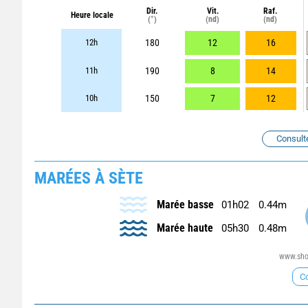
Dir.
Vit.
Raf.
Heure locale
(°)
(nd)
(nd)
12h
180
12
16
11h
190
8
14
10h
150
7
12
Consult
MARÉES À SÈTE
Marée basse
01h02
0.44m
Marée haute
05h30
0.48m
www.shom
Co