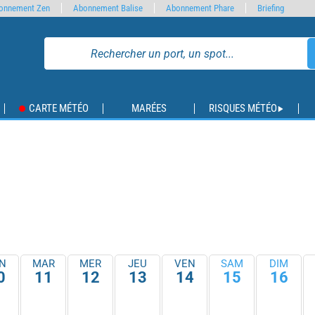
onnement Zen
Abonnement Balise
Abonnement Phare
Briefing
CARTE MÉTÉO
MARÉES
RISQUES MÉTÉO
N
MAR
MER
JEU
VEN
SAM
DIM
0
11
12
13
14
15
16