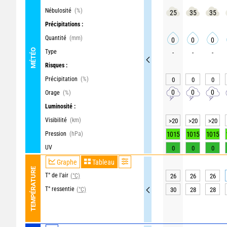
Nébulosité
(%)
25
35
35
Précipitations :
Quantité
(mm)
0
0
0
MÉTÉO
Type
-
-
-
Risques :
Précipitation
(%)
0
0
0
0
0
0
Orage
(%)
Luminosité :
Visibilité
(km)
>20
>20
>20
Pression
(hPa)
1015
1015
1015
UV
0
0
0
Graphe
Tableau
TEMPÉRATURE
T° de l'air
(°C)
26
26
26
T° ressentie
(°C)
30
28
28