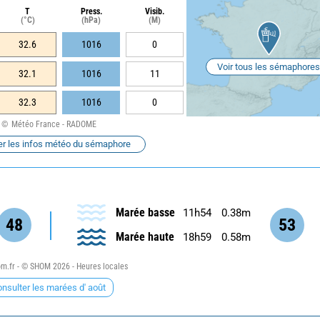
T
Press.
Visib.
(°C)
(hPa)
(M)
32.6
1016
0
Voir tous les sémaphores
32.1
1016
11
32.3
1016
0
Météo France - RADOME
er les infos météo du sémaphore
Marée basse
11h54
0.38m
48
53
Marée haute
18h59
0.58m
.fr - © SHOM 2026 - Heures locales
nsulter les marées d' août