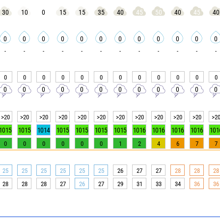
30
10
0
15
15
35
40
45
50
40
45
40
0
0
0
0
0
0
0
0
0
0
0
0
-
-
-
-
-
-
-
-
-
-
-
-
0
0
0
0
0
0
0
0
0
0
0
0
0
0
0
0
0
0
0
0
0
0
0
0
>20
>20
>20
>20
>20
>20
>20
>20
>20
>20
>20
>2
1015
1015
1014
1015
1015
1015
1015
1016
1016
1016
1016
101
0
0
0
0
0
0
1
2
4
6
7
7
25
25
25
25
25
25
26
27
27
28
28
28
28
28
28
27
26
27
29
31
33
34
36
36