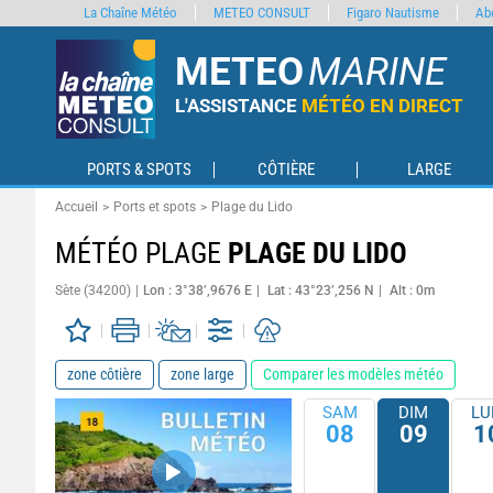
La Chaîne Météo
METEO CONSULT
Figaro Nautisme
Ab
METEO
MARINE
L'ASSISTANCE
MÉTÉO EN DIRECT
PORTS & SPOTS
CÔTIÈRE
LARGE
Accueil
Ports et spots
Plage du Lido
MÉTÉO PLAGE
PLAGE DU LIDO
Sète (34200)
Lon : 3°38’,9676 E
Lat : 43°23’,256 N
Alt : 0m
zone côtière
zone large
Comparer les modèles météo
SAM
DIM
LU
08
09
1