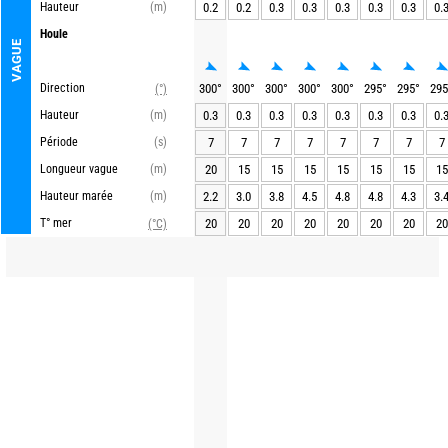
Hauteur
(m)
0.2
0.2
0.3
0.3
0.3
0.3
0.3
0.
Houle
VAGUE
Direction
300
°
300
°
300
°
300
°
300
°
295
°
295
°
295
(°)
Hauteur
(m)
0.3
0.3
0.3
0.3
0.3
0.3
0.3
0.
Période
(s)
7
7
7
7
7
7
7
7
Longueur vague
(m)
20
15
15
15
15
15
15
15
Hauteur marée
(m)
2.2
3.0
3.8
4.5
4.8
4.8
4.3
3.
T° mer
20
20
20
20
20
20
20
20
(°C)