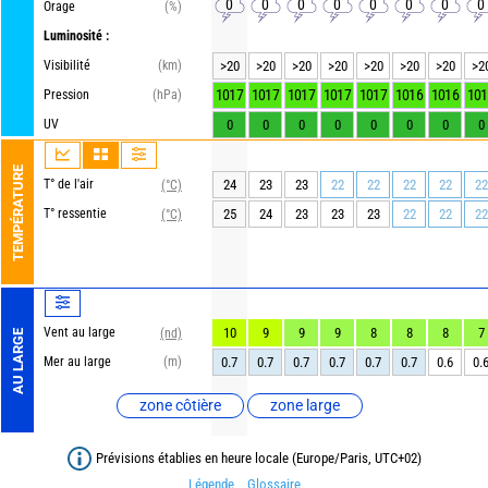
0
0
0
0
0
0
0
0
Orage
(%)
Luminosité :
Visibilité
(km)
>20
>20
>20
>20
>20
>20
>20
>2
1017
1017
1017
1017
1017
1016
1016
101
Pression
(hPa)
UV
0
0
0
0
0
0
0
0
TEMPÉRATURE
T° de l'air
24
23
23
22
22
22
22
22
(°C)
T° ressentie
25
24
23
23
23
22
22
22
(°C)
Vent au large
10
9
9
9
8
8
8
7
(nd)
AU LARGE
Mer au large
(m)
0.7
0.7
0.7
0.7
0.7
0.7
0.6
0.
zone côtière
zone large
Prévisions établies en heure locale (Europe/Paris, UTC+02)
Légende
Glossaire