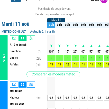
Pas d'avis de coup de vent.
Pas de risque météo sur le spot
Mar. 11
Mar. 11
Mardi 11 aoû
00h
01h
02h
03h
04h
05h
06h
07
00h
01h
02h
03h
04h
05h
06h
07
Actualisé, il y a 1h
METEO CONSULT
A 10 m du sol :
Direction
360
°
5
°
15
°
25
°
40
°
50
°
55
°
65
(°)
VENT
Vitesse
6
6
6
6
5
6
5
5
(nd)
13
13
12
11
11
11
10
11
Rafales
(nd)
Comparer les modèles météo
Mer totale
Hauteur
(m)
0.5
0.5
0.5
0.5
0.5
0.5
0.5
0.
Mer du vent