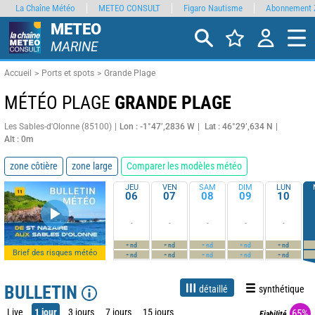
La Chaîne Météo
METEO CONSULT
Figaro Nautisme
Abonnement 
METEO
MARINE
Accueil
Ports et spots
Grande Plage
MÉTÉO PLAGE
GRANDE PLAGE
Les Sables-d'Olonne (85100)
Lon : -1°47’,2836 W
Lat : 46°29’,634 N
Alt : 0m
zone côtière
zone large
Comparer les modèles météo
JEU
VEN
SAM
DIM
LUN
06
07
08
09
10
-
-
-
-
-
-
-
-
-
-
nd
nd
nd
nd
nd
Brief des risques météo
-
-
-
-
-
nd
nd
nd
nd
nd
BULLETIN
détaillé
synthétique
Live
1 jour
3 jours
7 jours
15 jours
65%
Fiabilité