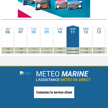
JEU
VEN
SAM
DIM
LUN
MAR
MER
JEU
06
07
08
09
10
11
12
13
-
-
-
-
-
-
-
-
-
-
-
-
-
-
-
-
nd
nd
nd
nd
nd
nd
nd
nd
-
-
-
-
-
-
-
-
nd
nd
nd
nd
nd
nd
nd
nd
METEO
MARINE
L'ASSISTANCE
MÉTÉO EN DIRECT
Contactez le service client