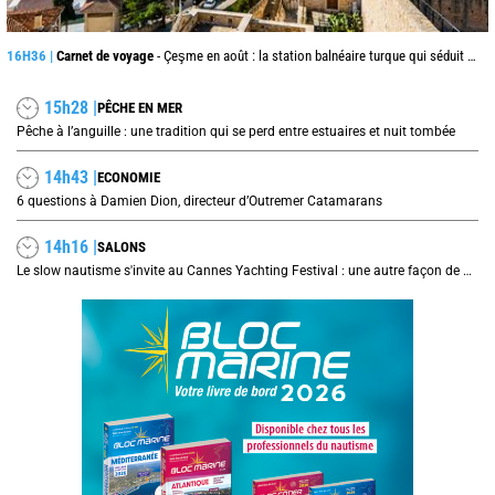
16H36 |
Carnet de voyage
- Çeşme en août : la station balnéaire turque qui séduit jusque de l’autre côté de la mer Égée
15h28 |
PÊCHE EN MER
Pêche à l’anguille : une tradition qui se perd entre estuaires et nuit tombée
14h43 |
ECONOMIE
6 questions à Damien Dion, directeur d’Outremer Catamarans
14h16 |
SALONS
Le slow nautisme s'invite au Cannes Yachting Festival : une autre façon de naviguer prend le large