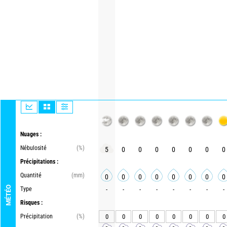
Nuages :
Nébulosité
(%)
5
0
0
0
0
0
0
0
Précipitations :
Quantité
(mm)
0
0
0
0
0
0
0
0
MÉTÉO
Type
-
-
-
-
-
-
-
-
Risques :
Précipitation
(%)
0
0
0
0
0
0
0
0