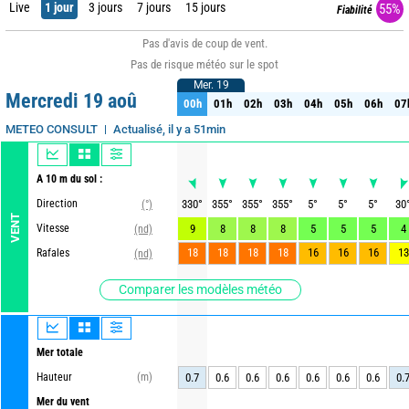
Live
1 jour
3 jours
7 jours
15 jours
55%
Fiabilité
Pas d'avis de coup de vent.
Pas de risque météo sur le spot
Mer. 19
Mer. 19
Mercredi 19 aoû
00h
01h
02h
03h
04h
05h
06h
07
00h
01h
02h
03h
04h
05h
06h
07
Actualisé, il y a 51min
METEO CONSULT
A 10 m du sol :
Direction
330
°
355
°
355
°
355
°
5
°
5
°
5
°
30
(°)
VENT
Vitesse
9
8
8
8
5
5
5
4
(nd)
18
18
18
18
16
16
16
13
Rafales
(nd)
Comparer les modèles météo
Mer totale
Hauteur
(m)
0.7
0.6
0.6
0.6
0.6
0.6
0.6
0.
Mer du vent