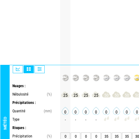
Nuages :
Nébulosité
(%)
25
25
25
25
50
50
50
5
Précipitations :
Quantité
(mm)
0
0
0
0
0
0
0
0
MÉTÉO
Type
-
-
-
-
Risques :
Précipitation
(%)
0
0
0
0
35
35
35
30