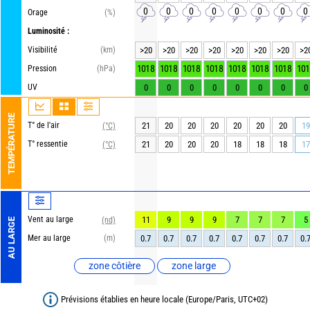
0
0
0
0
0
0
0
0
Orage
(%)
Luminosité :
Visibilité
(km)
>20
>20
>20
>20
>20
>20
>20
>2
1018
1018
1018
1018
1018
1018
1018
101
Pression
(hPa)
UV
0
0
0
0
0
0
0
0
TEMPÉRATURE
T° de l'air
21
20
20
20
20
20
20
19
(°C)
T° ressentie
21
20
20
20
18
18
18
17
(°C)
Vent au large
11
9
9
9
7
7
7
5
(nd)
AU LARGE
Mer au large
(m)
0.7
0.7
0.7
0.7
0.7
0.7
0.7
0.
zone côtière
zone large
Prévisions établies en heure locale (Europe/Paris, UTC+02)