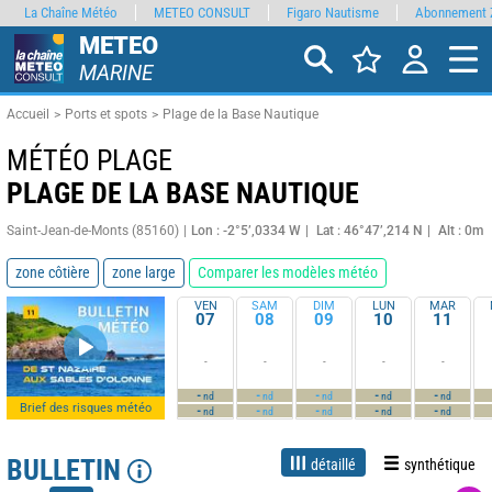
La Chaîne Météo
METEO CONSULT
Figaro Nautisme
Abonnement 
METEO
MARINE
Accueil
Ports et spots
Plage de la Base Nautique
MÉTÉO PLAGE
PLAGE DE LA BASE NAUTIQUE
Saint-Jean-de-Monts (85160)
Lon : -2°5’,0334 W
Lat : 46°47’,214 N
Alt : 0m
zone côtière
zone large
Comparer les modèles météo
VEN
SAM
DIM
LUN
MAR
07
08
09
10
11
-
-
-
-
-
-
-
-
-
-
nd
nd
nd
nd
nd
Brief des risques météo
-
-
-
-
-
nd
nd
nd
nd
nd
BULLETIN
détaillé
synthétique