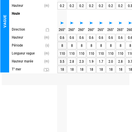
Hauteur
(m)
0.2
0.2
0.2
0.2
0.2
0.2
0.2
0.
Houle
VAGUE
Direction
265
°
260
°
260
°
260
°
265
°
265
°
265
°
260
(°)
Hauteur
(m)
0.6
0.6
0.6
0.6
0.6
0.6
0.6
0.
Période
(s)
8
8
8
8
8
8
8
8
Longueur vague
(m)
110
110
110
110
110
110
110
11
Hauteur marée
(m)
3.5
2.8
2.3
1.9
1.7
2.0
2.8
3.
T° mer
18
18
18
18
18
18
18
18
(°C)