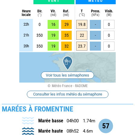
VENT
METEO
Heure
Dir.
Vit.
Raf.
T
Press.
Visib.
locale
(°)
(nd)
(nd)
(°C)
(hPa)
(M)
22h
0
16
29
19.8
-
0
21h
350
19
35
22
-
0
20h
350
19
32
23.7
-
0
Voir tous les sémaphores
Météo France - RADOME
Consulter les infos météo du sémaphore
MARÉES À FROMENTINE
Marée basse
04h00
1.74m
57
Marée haute
08h52
4.6m