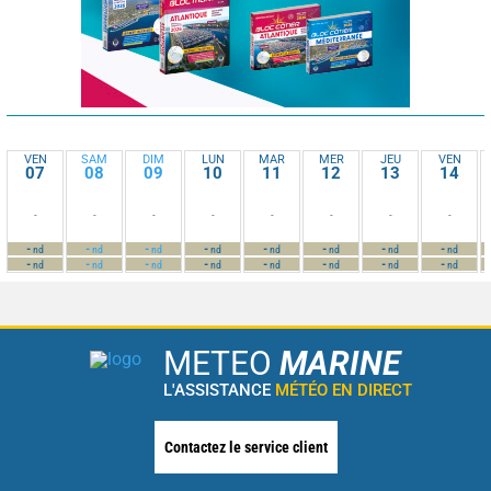
VEN
SAM
DIM
LUN
MAR
MER
JEU
VEN
07
08
09
10
11
12
13
14
-
-
-
-
-
-
-
-
-
-
-
-
-
-
-
-
nd
nd
nd
nd
nd
nd
nd
nd
-
-
-
-
-
-
-
-
nd
nd
nd
nd
nd
nd
nd
nd
METEO
MARINE
L'ASSISTANCE
MÉTÉO EN DIRECT
Contactez le service client