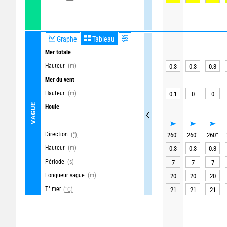
Graphe
Tableau
Mer totale
Hauteur
(m)
0.3
0.3
0.3
Mer du vent
Hauteur
(m)
0.1
0
0
VAGUE
Houle
Direction
(°)
260
°
260
°
260
°
Hauteur
(m)
0.3
0.3
0.3
Période
(s)
7
7
7
Longueur vague
(m)
20
20
20
T° mer
(°C)
21
21
21