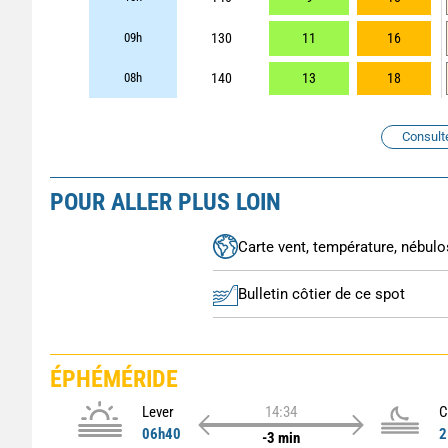
09h
130
11
16
08h
140
13
18
Consult
POUR ALLER PLUS LOIN
Carte vent, température, nébulos
Bulletin côtier de ce spot
ÉPHÉMÉRIDE
Lever
14:34
C
06h40
2
-3 min