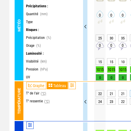
Précipitations :
Quantité
(mm)
0
0
0
MÉTÉO
Type
Risques :
Précipitation
(%)
25
30
35
0
0
0
Orage
(%)
Luminosité :
Visibilité
(km)
15
15
10
Pression
(hPa)
1015
1015
1015
UV
0
0
0
Graphe
Tableau
TEMPÉRATURE
T° de l'air
(°C)
22
21
21
T° ressentie
(°C)
24
23
22