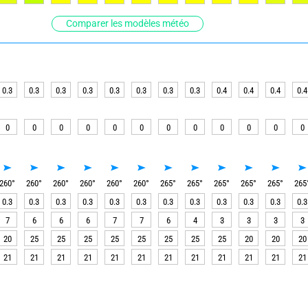
Comparer les modèles météo
0.3
0.3
0.3
0.3
0.3
0.3
0.3
0.3
0.4
0.4
0.4
0.4
0
0
0
0
0
0
0
0
0
0
0
0
260
°
260
°
260
°
260
°
260
°
260
°
265
°
265
°
265
°
265
°
265
°
265
0.3
0.3
0.3
0.3
0.3
0.3
0.3
0.3
0.3
0.3
0.3
0.3
7
6
6
6
7
7
6
4
3
3
3
3
20
25
25
25
25
25
25
25
25
20
20
20
21
21
21
21
21
21
21
21
21
21
21
21