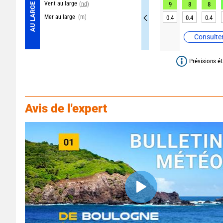
Vent au large
(nd)
9
8
8
AU LARGE
Mer au large
(m)
0.4
0.4
0.4
Consulter
Prévisions ét
Avis de l'expert