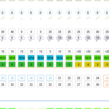
0
0
0
0
0
0
0
0
0
0
0
0
-
-
-
35
40
0
0
0
25
25
25
25
25
30
25
0
0
0
0
0
10
10
10
0
10
10
10
10
10
15
15
15
5
10
15
>20
>20
>20
>2
1015
1015
1014
1014
1014
1014
1014
1015
1015
1015
1015
101
0
0
0
0
0
0
1
2
3
4
5
5
20
20
20
20
20
20
21
22
23
23
24
25
23
23
22
22
22
22
23
25
27
28
30
32