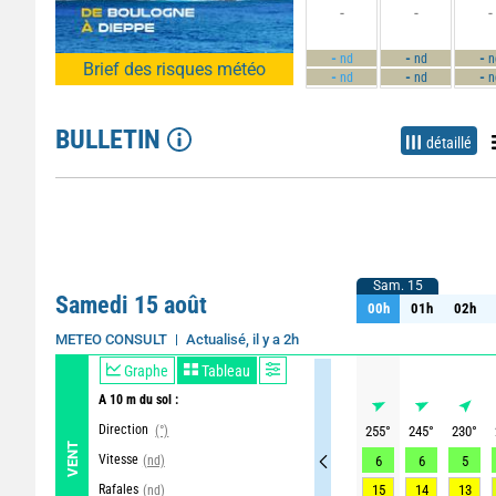
-
-
-
-
-
-
nd
nd
n
Brief des risques météo
-
-
-
nd
nd
n
BULLETIN
détaillé
Sam. 15
Sam. 15
Samedi 15 août
00h
01h
02h
00h
01h
02h
Actualisé, il y a 2h
METEO CONSULT
Graphe
Tableau
A 10 m du sol :
Direction
(°)
255
°
245
°
230
°
VENT
Vitesse
(nd)
6
6
5
Rafales
15
14
13
(nd)