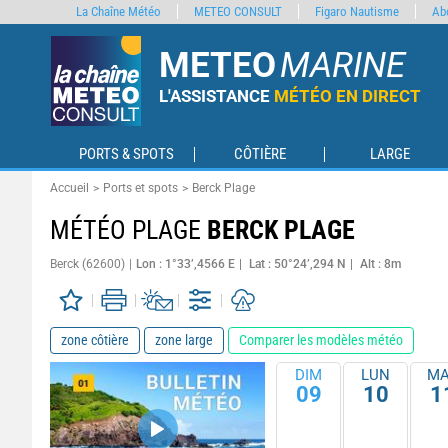
La Chaîne Météo
METEO CONSULT
Figaro Nautisme
Ab
METEO
MARINE
L'ASSISTANCE
MÉTÉO EN DIRECT
PORTS & SPOTS
CÔTIÈRE
LARGE
Accueil
Ports et spots
Berck Plage
MÉTÉO PLAGE
BERCK PLAGE
Berck (62600)
Lon : 1°33’,4566 E
Lat : 50°24’,294 N
Alt : 8m
zone côtière
zone large
Comparer les modèles météo
DIM
LUN
MA
09
10
1