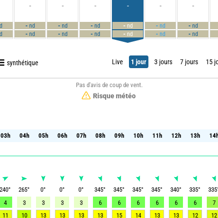
-
-
-
-
-
-
-
-
-
-
-
-
d
nd
nd
nd
nd
nd
nd
-
-
-
-
-
-
d
nd
nd
nd
nd
nd
nd
Live
1 jour
3 jours
7 jours
15 j
synthétique
Pas d'avis de coup de vent.
Risque météo
03h
04h
05h
06h
07h
08h
09h
10h
11h
12h
13h
14
03h
04h
05h
06h
07h
08h
09h
10h
11h
12h
13h
14
240
°
265
°
0
°
0
°
0
°
345
°
345
°
345
°
345
°
340
°
335
°
335
4
3
3
3
3
6
6
6
6
6
6
7
11
10
13
13
13
13
15
14
13
13
12
12