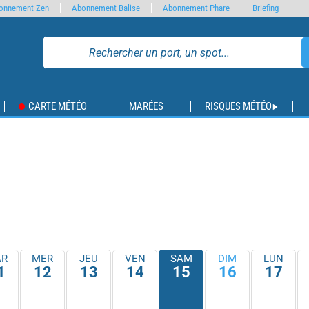
onnement Zen
Abonnement Balise
Abonnement Phare
Briefing
CARTE MÉTÉO
MARÉES
RISQUES MÉTÉO
R
MER
JEU
VEN
SAM
DIM
LUN
1
12
13
14
15
16
17