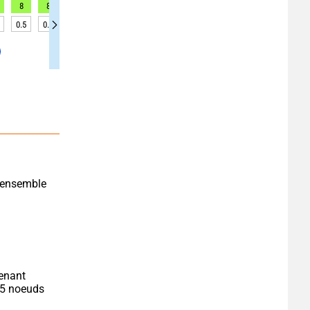
8
8
8
8
9
9
8
8
8
0.5
0.5
0.6
0.6
0.6
0.7
0.6
0.6
0.6
'ensemble 
enant 
15 noeuds 