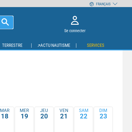
FRANÇAIS
Se connecter
TERRESTRE
ACTU NAUTISME
SERVICES
MAR
MER
JEU
VEN
SAM
DIM
18
19
20
21
22
23