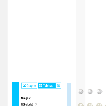
Graphe
Tableau
Nuages :
Nébulosité
(%)
55
55
55