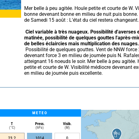
Mer belle à peu agitée. Houle petite et courte de W. Vis
bonne devenant bonne en milieu de nuit puis bonne. 
de Samedi 15 août : L'état du ciel restera changeant.
Ciel variable à très nuageux.
Possibilité d'averses e
matinée, possibilité de quelques gouttes l'après-mid
de belles éclaircies mais multiplication des nuages.
 Possibilité de quelques gouttes. Vent de NNW force 2 
devenant force 3 en milieu de journée puis N. Rafales
atteignant 16 noeuds le soir. Mer belle à peu agitée. 
petite et courte de W. Visibilité médiocre devenant exc
en milieu de journée puis excellente.
METEO
T
Press.
Visib.
(°C)
(hPa)
(M)
23.2
1014
0