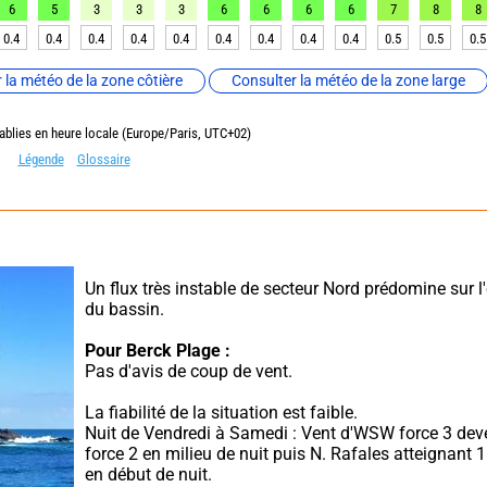
6
5
3
3
3
6
6
6
6
7
8
8
0.4
0.4
0.4
0.4
0.4
0.4
0.4
0.4
0.4
0.5
0.5
0.5
 la météo de la zone côtière
Consulter la météo de la zone large
ablies en heure locale (Europe/Paris, UTC+02)
Légende
Glossaire
Un flux très instable de secteur Nord prédomine sur l
du bassin.
Pour Berck Plage :
Pas d'avis de coup de vent.
La fiabilité de la situation est faible.
Nuit de Vendredi à Samedi : Vent d'WSW force 3 dev
force 2 en milieu de nuit puis N. Rafales atteignant 
en début de nuit.