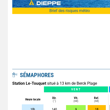
Brief des risques météo
SÉMAPHORES
Station Le-Touquet
situé à 13 km de Berck Plage
VENT
Dir.
Vit.
Raf.
Heure locale
(°)
(nd)
(nd)
10h
140
9
18