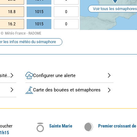
Voir tous les sémaphores
18.8
1015
0
16.2
1015
0
Météo France - RADOME
er les infos météo du sémaphore
ité...
Configurer une alerte
Carte des bouées et sémaphores
oucher
Sainte Marie
Premier croissant de
1h15