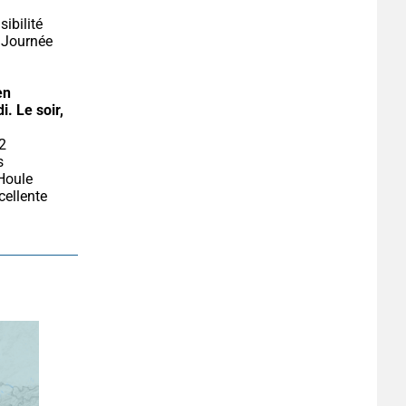
ibilité 
Journée 
n 
i.
Le soir, 
 
Houle 
ellente 