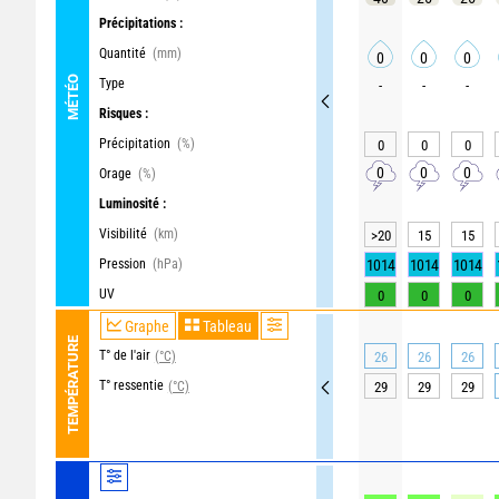
Précipitations :
Quantité
(mm)
0
0
0
MÉTÉO
Type
-
-
-
Risques :
Précipitation
(%)
0
0
0
0
0
0
Orage
(%)
Luminosité :
Visibilité
(km)
>20
15
15
Pression
(hPa)
1014
1014
1014
UV
0
0
0
Graphe
Tableau
TEMPÉRATURE
T° de l'air
(°C)
26
26
26
T° ressentie
(°C)
29
29
29