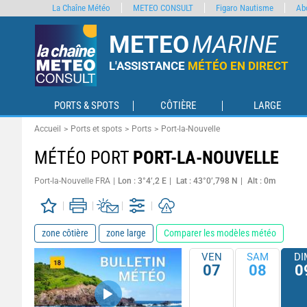
La Chaîne Météo
METEO CONSULT
Figaro Nautisme
Ab
METEO
MARINE
L'ASSISTANCE
MÉTÉO EN DIRECT
PORTS & SPOTS
CÔTIÈRE
LARGE
Accueil
Ports et spots
Ports
Port-la-Nouvelle
MÉTÉO PORT
PORT-LA-NOUVELLE
Port-la-Nouvelle FRA
Lon : 3°4’,2 E
Lat : 43°0’,798 N
Alt : 0m
zone côtière
zone large
Comparer les modèles météo
VEN
SAM
DI
07
08
0