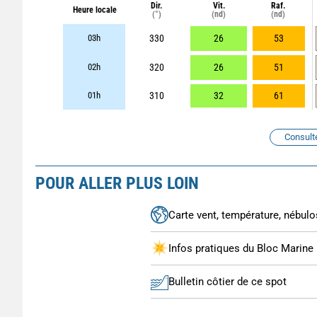
Dir.
Vit.
Raf.
Heure locale
(°)
(nd)
(nd)
03h
330
26
53
02h
320
26
51
01h
310
32
61
Consult
POUR ALLER PLUS LOIN
Carte vent, température, nébulos
Infos pratiques du Bloc Marine
Bulletin côtier de ce spot