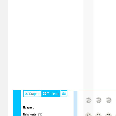
Graphe
Tableau
Nuages :
Nébulosité
(%)
40
25
25