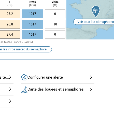
T
Press.
Visib.
(°C)
(hPa)
(M)
26.2
1017
0
Voir tous les sémaphores
26.8
1017
10
27.4
1017
0
Météo France - RADOME
er les infos météo du sémaphore
ité...
Configurer une alerte
Carte des bouées et sémaphores