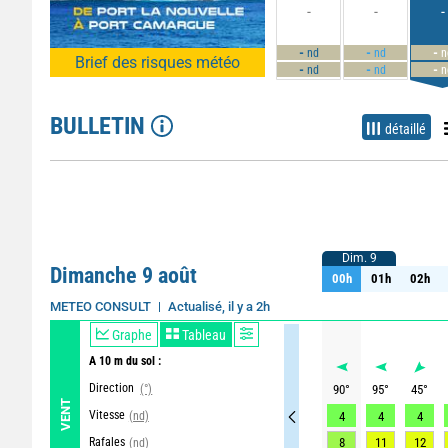
-
-
-
-
-
-
nd
nd
n
Brief des risques météo
-
-
-
nd
nd
n
BULLETIN
détaillé
Dim. 9
Dim. 9
Dimanche 9 août
00h
01h
02h
00h
01h
02h
Actualisé, il y a 2h
METEO CONSULT
Graphe
Tableau
A 10 m du sol :
Direction
(°)
90
°
95
°
45
°
VENT
Vitesse
(nd)
4
4
4
Rafales
8
11
12
(nd)