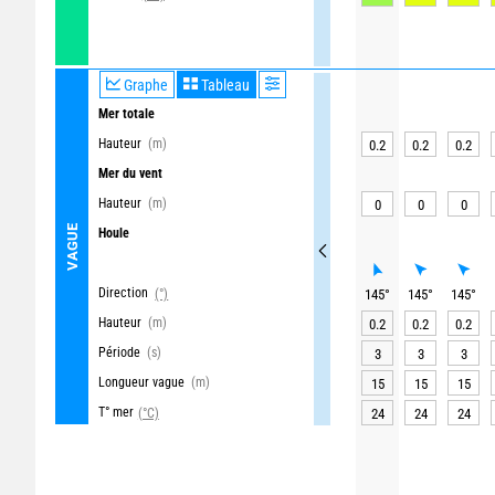
Graphe
Tableau
Mer totale
Hauteur
(m)
0.2
0.2
0.2
Mer du vent
Hauteur
(m)
0
0
0
VAGUE
Houle
Direction
(°)
145
°
145
°
145
°
Hauteur
(m)
0.2
0.2
0.2
Période
(s)
3
3
3
Longueur vague
(m)
15
15
15
T° mer
(°C)
24
24
24