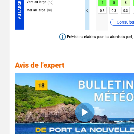
Vent au large
(nd)
5
5
3
AU LARGE
Mer au large
(m)
0.3
0.3
0.3
Consulter
Prévisions établies pour les abords du port,
Avis de l'expert