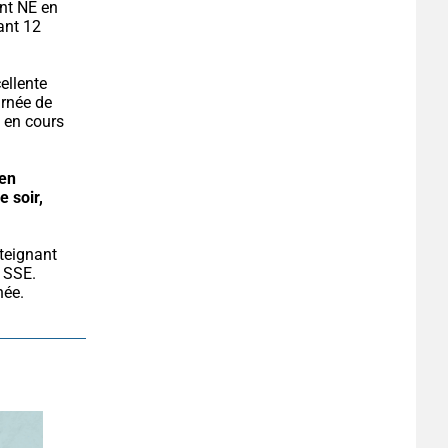
nt NE en 
nt 12 
ellente 
rnée de 
en cours 
en 
e soir, 
teignant 
 SSE. 
née.