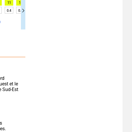
11
11
8
8
8
6
9
10
11
0.4
0.4
0.4
0.3
0.3
0.3
0.3
0.3
0.3
rd 
st et le 
e Sud-Est 
s 
es.