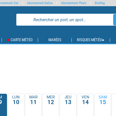
onnement Zen
Abonnement Balise
Abonnement Phare
Briefing
CARTE MÉTÉO
MARÉES
RISQUES MÉTÉO
M
LUN
MAR
MER
JEU
VEN
SAM
9
10
11
12
13
14
15