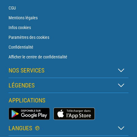
CGU
Mentions légales
Infos cookies
Paramètres des cookies
Confidentialité
Afficher le centre de confidentialité
NOS SERVICES
Abonnement Zen
LÉGENDES
Abonnement Balise
Légende des cartes
APPLICATIONS
Abonnement Traversée
Légende des pictogrammes
Abonnement Phare
Application Météo Marine
Glossaire
Briefing avec un prévisionniste
LANGUES
Bulletin Pro Marine