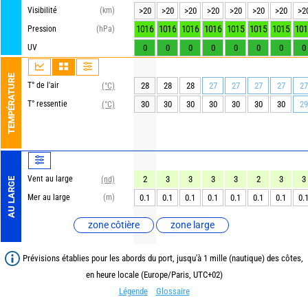
Visibilité
(km)
>20
>20
>20
>20
>20
>20
>20
>2
1016
1016
1016
1016
1015
1015
1015
101
Pression
(hPa)
UV
0
0
0
0
0
0
0
0
TEMPÉRATURE
T° de l'air
28
28
28
27
27
27
27
27
(°C)
T° ressentie
30
30
30
30
30
30
30
29
(°C)
Vent au large
2
3
3
3
3
2
3
3
(nd)
AU LARGE
Mer au large
(m)
0.1
0.1
0.1
0.1
0.1
0.1
0.1
0.
zone côtière
zone large
Prévisions établies pour les abords du port, jusqu'à 1 mille (nautique) des côtes,
en heure locale (Europe/Paris, UTC+02)
Légende
Glossaire