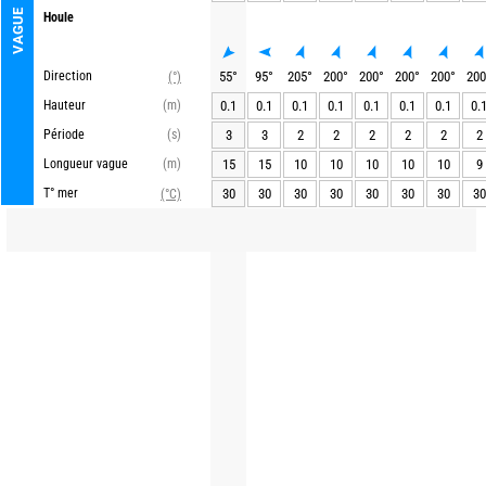
VAGUE
Houle
Direction
55
°
95
°
205
°
200
°
200
°
200
°
200
°
200
(°)
Hauteur
(m)
0.1
0.1
0.1
0.1
0.1
0.1
0.1
0.
Période
(s)
3
3
2
2
2
2
2
2
Longueur vague
(m)
15
15
10
10
10
10
10
9
T° mer
30
30
30
30
30
30
30
30
(°C)