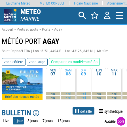
La Chaîne Météo
METEO CONSULT
Figaro Nautisme
Abonnement 
METEO
MARINE
Accueil
Ports et spots
Ports
Agay
MÉTÉO PORT
AGAY
Saint-Raphaël FRA
Lon : 6°51’,4494 E
Lat : 43°25’,842 N
Alt : 0m
zone côtière
zone large
Comparer les modèles météo
VEN
SAM
DIM
LUN
MAR
07
08
09
10
11
-
-
-
-
-
-
-
-
-
-
nd
nd
nd
nd
nd
Brief des risques météo
-
-
-
-
-
nd
nd
nd
nd
nd
BULLETIN
détaillé
synthétique
Live
1 jour
3 jours
7 jours
15 jours
55%
Fiabilité