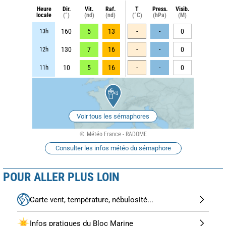
Heure
Dir.
Vit.
Raf.
T
Press.
Visib.
locale
(°)
(nd)
(nd)
(°C)
(hPa)
(M)
13h
160
5
13
-
-
0
12h
130
7
16
-
-
0
11h
10
5
16
-
-
0
Voir tous les sémaphores
Météo France - RADOME
Consulter les infos météo du sémaphore
POUR ALLER PLUS LOIN
Carte vent, température, nébulosité...
Infos pratiques du Bloc Marine