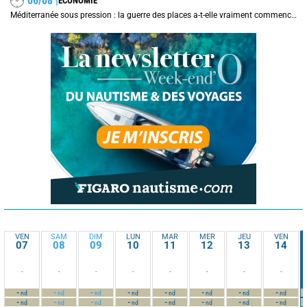
06/08 |
ECONOMIE
Méditerranée sous pression : la guerre des places a-t-elle vraiment commencé ?
VEN
SAM
DIM
LUN
MAR
MER
JEU
VEN
07
08
09
10
11
12
13
14
-
-
-
-
-
-
-
-
-
-
-
-
-
-
-
-
nd
nd
nd
nd
nd
nd
nd
nd
-
-
-
-
-
-
-
-
nd
nd
nd
nd
nd
nd
nd
nd