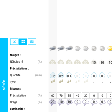
Nuages :
Nébulosité
(%)
50
50
50
50
50
15
10
1
Précipitations :
Quantité
(mm)
0.2
0.2
0.1
0
0
0
0
0
MÉTÉO
Type
-
-
-
Risques :
Précipitation
(%)
60
70
55
40
20
0
0
0
20
10
10
0
0
0
0
0
Orage
(%)
Luminosité :