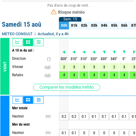
Pas d'avis de coup de vent.
Risque météo
Sam. 15
Sam. 15
Samedi 15 aoû
00h
01h
02h
03h
04h
05h
06h
07
00h
01h
02h
03h
04h
05h
06h
07
Actualisé, il y a 4h
METEO CONSULT
A 10 m du sol :
Direction
305
°
310
°
310
°
320
°
335
°
345
°
5
°
25
(°)
VENT
Vitesse
2
3
3
3
3
2
3
3
(nd)
4
4
5
4
4
4
4
5
Rafales
(nd)
Comparer les modèles météo
Mer totale
Hauteur
(m)
0.2
0.2
0.1
0.1
0.1
0.1
0.1
0.
Mer du vent
Hauteur
(m)
0.1
0.1
0
0
0
0
0
0