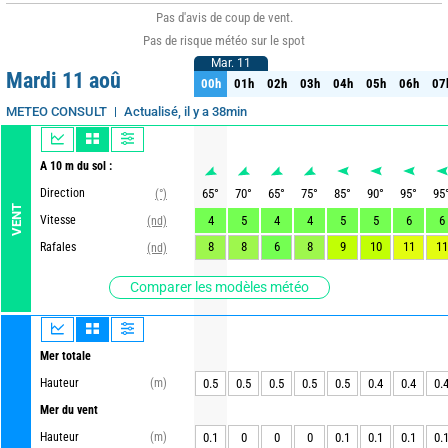
Pas d'avis de coup de vent.
Pas de risque météo sur le spot
Mar. 11
Mar. 11
Mardi 11 aoû
00h
01h
02h
03h
04h
05h
06h
07
00h
01h
02h
03h
04h
05h
06h
07
Actualisé, il y a 38min
METEO CONSULT
A 10 m du sol :
Direction
65
°
70
°
65
°
75
°
85
°
90
°
95
°
95
(°)
VENT
Vitesse
4
5
4
4
5
5
6
6
(nd)
8
8
6
8
9
10
11
11
Rafales
(nd)
Comparer les modèles météo
Mer totale
Hauteur
(m)
0.5
0.5
0.5
0.5
0.5
0.4
0.4
0.
Mer du vent
Hauteur
(m)
0.1
0
0
0
0.1
0.1
0.1
0.