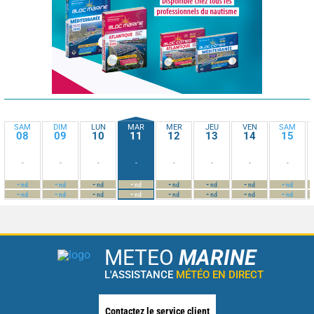
SAM
DIM
LUN
MAR
MER
JEU
VEN
SAM
08
09
10
11
12
13
14
15
-
-
-
-
-
-
-
-
-
-
-
-
-
-
-
-
nd
nd
nd
nd
nd
nd
nd
nd
-
-
-
-
-
-
-
-
nd
nd
nd
nd
nd
nd
nd
nd
METEO
MARINE
L'ASSISTANCE
MÉTÉO EN DIRECT
Contactez le service client