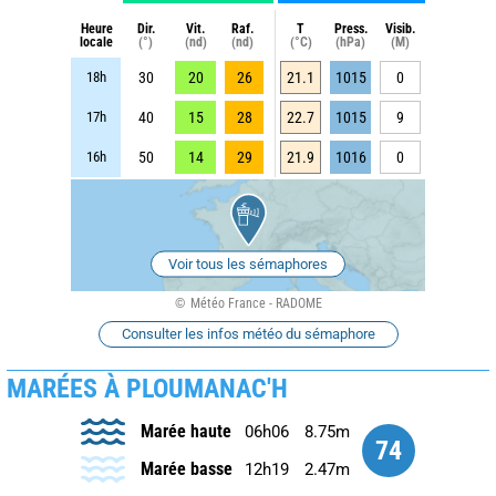
Heure
Dir.
Vit.
Raf.
T
Press.
Visib.
locale
(°)
(nd)
(nd)
(°C)
(hPa)
(M)
18h
30
20
26
21.1
1015
0
17h
40
15
28
22.7
1015
9
16h
50
14
29
21.9
1016
0
Voir tous les sémaphores
Météo France - RADOME
Consulter les infos météo du sémaphore
MARÉES À PLOUMANAC'H
Marée haute
06h06
8.75m
74
Marée basse
12h19
2.47m