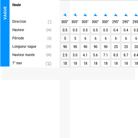
Houle
VAGUE
Direction
305
°
305
°
305
°
300
°
300
°
295
°
295
°
295
(°)
Hauteur
(m)
0.5
0.5
0.5
0.5
0.5
0.4
0.4
0.
Période
(s)
5
5
6
6
6
6
6
6
Longueur vague
(m)
90
90
90
90
90
25
25
20
Hauteur marée
(m)
2.5
3.0
4.1
5.6
7.1
8.3
8.7
8.
T° mer
18
18
18
18
18
18
18
18
(°C)