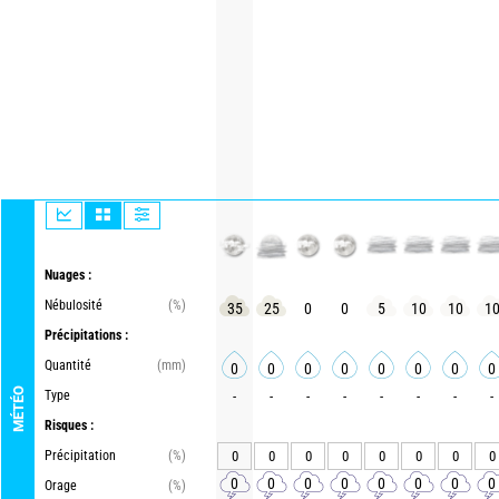
Nuages :
Nébulosité
(%)
35
25
0
0
5
10
10
1
Précipitations :
Quantité
(mm)
0
0
0
0
0
0
0
0
MÉTÉO
Type
-
-
-
-
-
-
-
-
Risques :
Précipitation
(%)
0
0
0
0
0
0
0
0
0
0
0
0
0
0
0
0
Orage
(%)