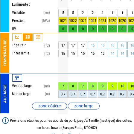
Luminosité :
Visibilité
(km)
5
5
2
2
1
1
1
1
1021
1022
1021
1021
1021
1020
1020
102
Pression
(hPa)
UV
0
0
0
0
0
0
0
0
TEMPÉRATURE
T° de l'air
17
17
17
16
16
16
16
16
(°C)
T° ressentie
15
15
15
15
15
14
14
14
(°C)
Vent au large
7
8
7
8
9
9
10
10
(nd)
AU LARGE
Mer au large
(m)
0.7
0.7
0.7
0.7
0.7
0.7
0.7
0.
zone côtière
zone large
Prévisions établies pour les abords du port, jusqu'à 1 mille (nautique) des côtes,
en heure locale (Europe/Paris, UTC+02)