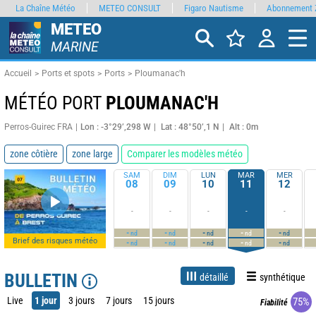
La Chaîne Météo
METEO CONSULT
Figaro Nautisme
Abonnement 
METEO
MARINE
Accueil
Ports et spots
Ports
Ploumanac'h
MÉTÉO PORT
PLOUMANAC'H
Perros-Guirec FRA
Lon : -3°29’,298 W
Lat : 48°50’,1 N
Alt : 0m
zone côtière
zone large
Comparer les modèles météo
SAM
DIM
LUN
MAR
MER
08
09
10
11
12
-
-
-
-
-
-
-
-
-
-
nd
nd
nd
nd
nd
Brief des risques météo
-
-
-
-
-
nd
nd
nd
nd
nd
BULLETIN
détaillé
synthétique
Live
1 jour
3 jours
7 jours
15 jours
75%
Fiabilité