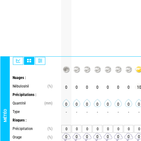
Nuages :
Nébulosité
(%)
0
0
0
0
0
0
0
1
Précipitations :
Quantité
(mm)
0
0
0
0
0
0
0
0
MÉTÉO
Type
-
-
-
-
-
-
-
-
Risques :
Précipitation
(%)
0
0
0
0
0
0
0
0
0
0
0
0
0
0
0
0
Orage
(%)