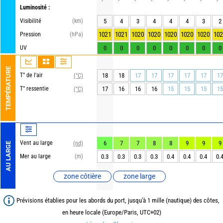
Luminosité :
Visibilité
(km)
5
4
3
4
4
4
3
2
1021
1021
1020
1020
1020
1020
1020
102
Pression
(hPa)
UV
0
0
0
0
0
0
0
0
TEMPÉRATURE
T° de l'air
18
18
17
17
17
17
17
17
(°C)
T° ressentie
17
16
16
16
15
15
15
15
(°C)
Vent au large
6
7
7
8
8
9
9
9
(nd)
AU LARGE
Mer au large
(m)
0.3
0.3
0.3
0.3
0.4
0.4
0.4
0.
zone côtière
zone large
Prévisions établies pour les abords du port, jusqu'à 1 mille (nautique) des côtes,
en heure locale (Europe/Paris, UTC+02)