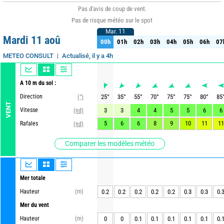
Pas d'avis de coup de vent.
Pas de risque météo sur le spot
Mar. 11
Mar. 11
Mardi 11 aoû
00h
01h
02h
03h
04h
05h
06h
07
00h
01h
02h
03h
04h
05h
06h
07
Actualisé, il y a 4h
METEO CONSULT
A 10 m du sol :
Direction
25
°
35
°
55
°
70
°
75
°
75
°
80
°
85
(°)
VENT
Vitesse
3
3
4
4
5
5
6
6
(nd)
5
6
6
8
9
10
11
11
Rafales
(nd)
Comparer les modèles météo
Mer totale
Hauteur
(m)
0.2
0.2
0.2
0.2
0.2
0.3
0.3
0.
Mer du vent
Hauteur
(m)
0
0
0.1
0.1
0.1
0.1
0.1
0.