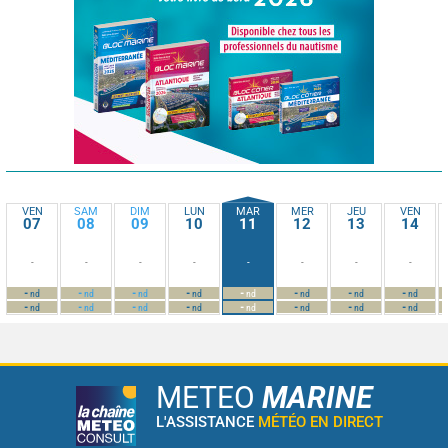
VEN
SAM
DIM
LUN
MAR
MER
JEU
VEN
07
08
09
10
11
12
13
14
-
-
-
-
-
-
-
-
-
-
-
-
-
-
-
-
nd
nd
nd
nd
nd
nd
nd
nd
-
-
-
-
-
-
-
-
nd
nd
nd
nd
nd
nd
nd
nd
METEO
MARINE
L'ASSISTANCE
MÉTÉO EN DIRECT