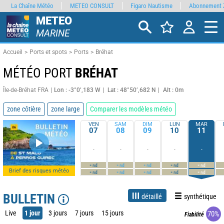
La Chaîne Météo
METEO CONSULT
Figaro Nautisme
Abonnement 
METEO
MARINE
Accueil
Ports et spots
Ports
Bréhat
MÉTÉO PORT
BRÉHAT
Île-de-Bréhat FRA
Lon : -3°0’,183 W
Lat : 48°50’,682 N
Alt : 0m
zone côtière
zone large
Comparer les modèles météo
VEN
SAM
DIM
LUN
MAR
07
08
09
10
11
-
-
-
-
-
-
-
-
-
-
nd
nd
nd
nd
nd
Brief des risques météo
-
-
-
-
-
nd
nd
nd
nd
nd
BULLETIN
détaillé
synthétique
Live
1 jour
3 jours
7 jours
15 jours
70%
Fiabilité