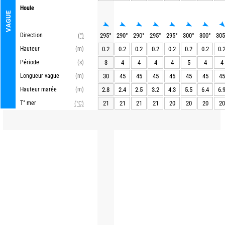
Houle
VAGUE
Direction
295
°
290
°
290
°
295
°
295
°
300
°
300
°
305
(°)
Hauteur
(m)
0.2
0.2
0.2
0.2
0.2
0.2
0.2
0.
Période
(s)
3
4
4
4
4
5
4
4
Longueur vague
(m)
30
45
45
45
45
45
45
45
Hauteur marée
(m)
2.8
2.4
2.5
3.2
4.3
5.5
6.4
6.
T° mer
21
21
21
21
20
20
20
20
(°C)