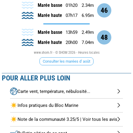
Marée basse
01h20
2.34m
46
Marée haute
07h17
6.95m
Marée basse
13h59
2.49m
48
Marée haute
20h00
7.04m
www.shom.fr - © SHOM 2026 - Heures locales
Consulter les marées d' août
POUR ALLER PLUS LOIN
Carte vent, température, nébulosité...
Infos pratiques du Bloc Marine
Note de la communauté 3.25/5 | Voir tous les avis