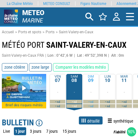
La Chaîne Météo
METEO CONSULT
Figaro Nautisme
Abonnement 
METEO
MARINE
Accueil
Ports et spots
Ports
Saint-Valery-en-Caux
MÉTÉO PORT
SAINT-VALERY-EN-CAUX
Saint-Valery-en-Caux FRA
Lon : 0°42’,6 W
Lat : 49°52’,398 N
Alt : 0m
zone côtière
zone large
Comparer les modèles météo
VEN
SAM
DIM
LUN
MAR
07
08
09
10
11
-
-
-
-
-
-
-
-
-
-
nd
nd
nd
nd
nd
Brief des risques météo
-
-
-
-
-
nd
nd
nd
nd
nd
BULLETIN
détaillé
synthétique
Live
1 jour
3 jours
7 jours
15 jours
90%
Fiabilité