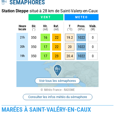
SÉMAPHORES
Station Dieppe
situé à 28 km de Saint-Valery-en-Caux
VENT
METEO
Heure
Dir.
Vit.
Raf.
T
Press.
Visib.
locale
(°)
(nd)
(nd)
(°C)
(hPa)
(M)
21h
350
16
22
19.2
1022
0
20h
350
17
22
20
1022
0
19h
350
17
23
20.4
1022
0
Voir tous les sémaphores
Météo France - RADOME
Consulter les infos météo du sémaphore
MARÉES À SAINT-VALÉRY-EN-CAUX