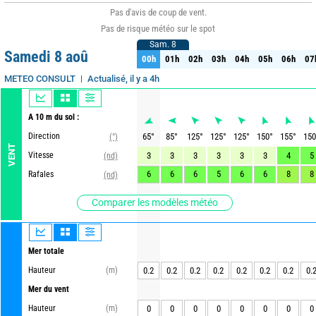
Pas d'avis de coup de vent.
Pas de risque météo sur le spot
Sam. 8
Sam. 8
Samedi 8 aoû
00h
01h
02h
03h
04h
05h
06h
07
00h
01h
02h
03h
04h
05h
06h
07
Actualisé, il y a 4h
METEO CONSULT
A 10 m du sol :
Direction
65
°
85
°
125
°
125
°
125
°
150
°
155
°
150
(°)
VENT
Vitesse
3
3
3
3
3
3
4
5
(nd)
6
6
6
5
6
6
8
8
Rafales
(nd)
Comparer les modèles météo
Mer totale
Hauteur
(m)
0.2
0.2
0.2
0.2
0.2
0.2
0.2
0.
Mer du vent
Hauteur
(m)
0
0
0
0
0
0
0
0