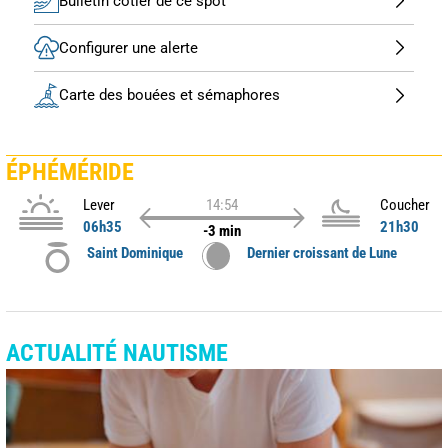
Bulletin côtier de ce spot
Configurer une alerte
Carte des bouées et sémaphores
ÉPHÉMÉRIDE
Lever
14:54
Coucher
06h35
21h30
-3 min
Saint Dominique
Dernier croissant de Lune
ACTUALITÉ NAUTISME