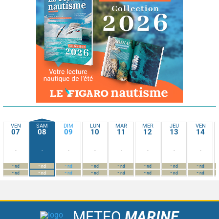
VEN
SAM
DIM
LUN
MAR
MER
JEU
VEN
07
08
09
10
11
12
13
14
-
-
-
-
-
-
-
-
-
-
-
-
-
-
-
-
nd
nd
nd
nd
nd
nd
nd
nd
-
-
-
-
-
-
-
-
nd
nd
nd
nd
nd
nd
nd
nd
METEO
MARINE