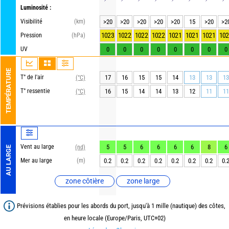
Luminosité :
Visibilité
(km)
>20
>20
>20
>20
>20
15
>20
>2
1023
1022
1022
1022
1021
1021
1021
102
Pression
(hPa)
UV
0
0
0
0
0
0
0
0
TEMPÉRATURE
T° de l'air
17
16
15
15
14
13
13
13
(°C)
T° ressentie
16
15
14
14
13
12
11
11
(°C)
Vent au large
5
5
6
6
6
6
8
6
(nd)
AU LARGE
Mer au large
(m)
0.2
0.2
0.2
0.2
0.2
0.2
0.2
0.
zone côtière
zone large
Prévisions établies pour les abords du port, jusqu'à 1 mille (nautique) des côtes,
en heure locale (Europe/Paris, UTC+02)