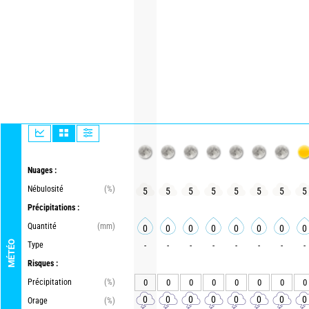
Nuages :
Nébulosité
(%)
5
5
5
5
5
5
5
5
Précipitations :
Quantité
(mm)
0
0
0
0
0
0
0
0
MÉTÉO
Type
-
-
-
-
-
-
-
-
Risques :
Précipitation
(%)
0
0
0
0
0
0
0
0
0
0
0
0
0
0
0
0
Orage
(%)