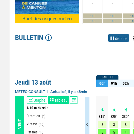
-
-
-
-
-
-
nd
nd
n
Brief des risques météo
-
-
-
nd
nd
n
BULLETIN
détaillé
Jeu. 13
Jeu. 13
Jeudi 13 août
00h
01h
02h
00h
01h
02h
Actualisé, il y a 48min
METEO CONSULT
Graphe
Tableau
A 10 m du sol :
Direction
(°)
315
°
320
°
330
°
VENT
Vitesse
(nd)
3
3
3
Rafales
5
5
4
(nd)