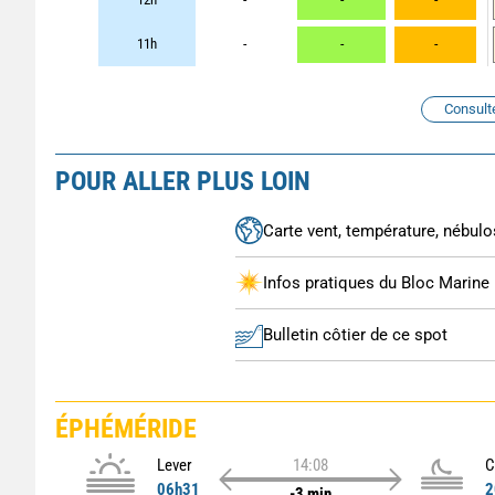
-
-
-
11h
-
-
-
Consult
POUR ALLER PLUS LOIN
Carte vent, température, nébulos
Infos pratiques du Bloc Marine
Bulletin côtier de ce spot
ÉPHÉMÉRIDE
Lever
14:08
C
06h31
2
-3 min