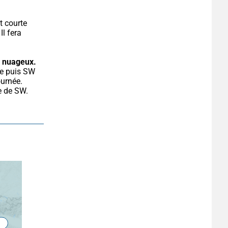
t courte 
l fera 
s nuageux.
urnée. 
e de SW. 