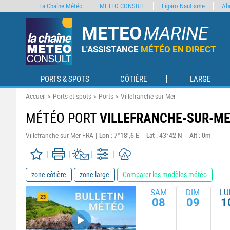
La Chaîne Météo
METEO CONSULT
Figaro Nautisme
Ab
METEO
MARINE
L'ASSISTANCE
MÉTÉO EN DIRECT
PORTS & SPOTS
CÔTIÈRE
LARGE
Accueil
Ports et spots
Ports
Villefranche-sur-Mer
MÉTÉO PORT
VILLEFRANCHE-SUR-M
Villefranche-sur-Mer FRA
Lon : 7°18’,6 E
Lat : 43°42 N
Alt : 0m
zone côtière
zone large
Comparer les modèles météo
SAM
DIM
LU
08
09
1