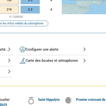
166
0.3
4
219
0.3
4
CANDHIS
er les infos météo du sémaphore
ité...
Configurer une alerte
Carte des bouées et sémaphores
oucher
Saint Hippolyte
Premier croissant de
0h39