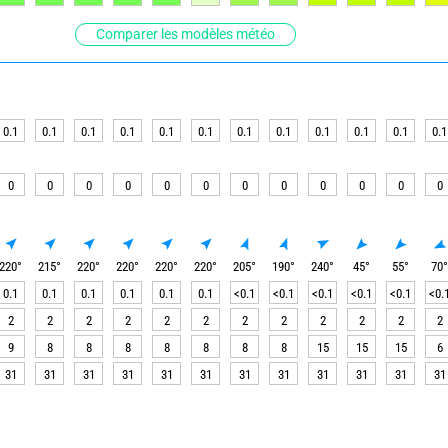
Comparer les modèles météo
0.1
0.1
0.1
0.1
0.1
0.1
0.1
0.1
0.1
0.1
0.1
0.1
0
0
0
0
0
0
0
0
0
0
0
0
220
°
215
°
220
°
220
°
220
°
220
°
205
°
190
°
240
°
45
°
55
°
70
0.1
0.1
0.1
0.1
0.1
0.1
<0.1
<0.1
<0.1
<0.1
<0.1
<0.
2
2
2
2
2
2
2
2
2
2
2
2
9
8
8
8
8
8
8
8
15
15
15
6
31
31
31
31
31
31
31
31
31
31
31
31