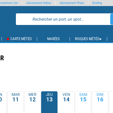
onnement Zen
Abonnement Balise
Abonnement Phare
Briefing
CARTE MÉTÉO
MARÉES
RISQUES MÉTÉO
ER
N
MAR
MER
JEU
VEN
SAM
DIM
0
11
12
13
14
15
16