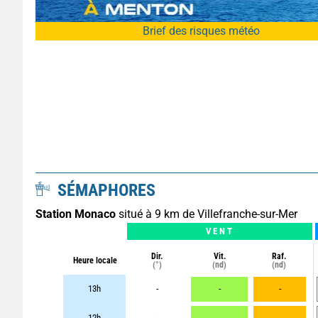
Brief des risques météo
SÉMAPHORES
Station Monaco
situé à 9 km de Villefranche-sur-Mer
VENT
Dir.
Vit.
Raf.
Heure locale
(°)
(nd)
(nd)
13h
-
-
-
12h