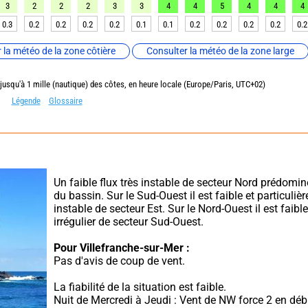
3
2
2
2
3
3
4
4
5
4
4
4
0.3
0.2
0.2
0.2
0.2
0.1
0.1
0.2
0.2
0.2
0.2
0.2
 la météo de la zone côtière
Consulter la météo de la zone large
 jusqu'à 1 mille (nautique) des côtes, en heure locale (Europe/Paris, UTC+02)
Légende
Glossaire
Un faible flux très instable de secteur Nord prédomine 
du bassin. Sur le Sud-Ouest il est faible et particuliè
instable de secteur Est. Sur le Nord-Ouest il est faible
irrégulier de secteur Sud-Ouest.
Pour Villefranche-sur-Mer :
Pas d'avis de coup de vent.
La fiabilité de la situation est faible.
Nuit de Mercredi à Jeudi : Vent de NW force 2 en débu