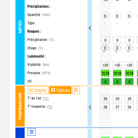
Précipitations :
Quantité
(mm)
0
0
0
MÉTÉO
Type
-
-
-
Risques :
Précipitation
(%)
0
0
0
0
0
0
Orage
(%)
Luminosité :
Visibilité
(km)
>20
>20
>20
Pression
(hPa)
1018
1018
1018
UV
0
0
0
Graphe
Tableau
TEMPÉRATURE
T° de l'air
(°C)
26
25
25
T° ressentie
(°C)
28
27
26