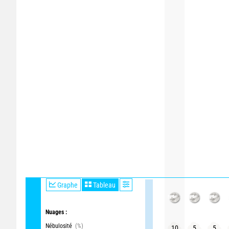
Graphe
Tableau
Nuages :
Nébulosité
(%)
10
5
5