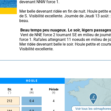
devenant NNW force 1.
Mer belle devenant ridée en fin de nuit. Houle petite e
de S. Visibilité excellente. Journée de Jeudi 13 août : I
beau.
Beau temps peu nuageux.
Le soir, légers passage
 Vent de NNE force 2 tournant SE en milieu de journée puis SW 
force 1. Rafales atteignant 11 noeuds en milieu de jo
Mer ridée devenant belle le soir. Houle petite et court
Visibilité excellente.
HOULE
Dir.
H
Période
(°)
(m)
(s)
212
0.4
4
Voir tous les sémaphores