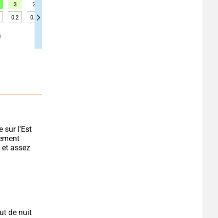
3
2
2
3
4
5
6
6
6
0.2
0.2
0.1
0.1
0.2
0.2
0.2
0.2
0.2
sur l'Est 
rement 
 et assez 
t de nuit 