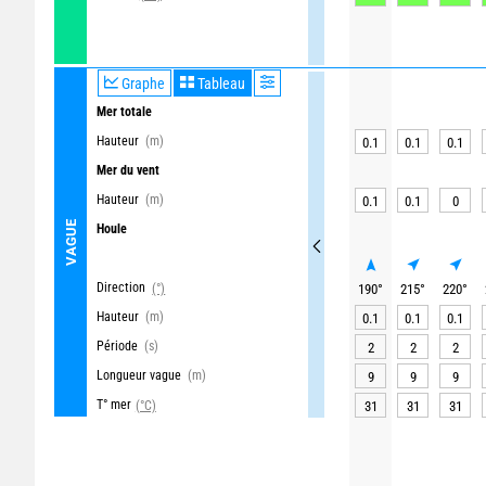
Graphe
Tableau
Mer totale
Hauteur
(m)
0.1
0.1
0.1
Mer du vent
Hauteur
(m)
0.1
0.1
0
VAGUE
Houle
Direction
(°)
190
°
215
°
220
°
Hauteur
(m)
0.1
0.1
0.1
Période
(s)
2
2
2
Longueur vague
(m)
9
9
9
T° mer
(°C)
31
31
31