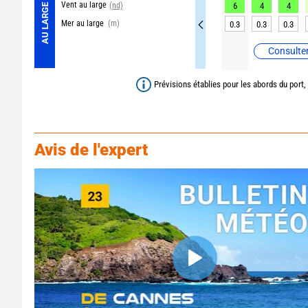
Vent au large
(nd)
6
4
4
AU LARGE
Mer au large
(m)
0.3
0.3
0.3
Consulter
Prévisions établies pour les abords du port,
Avis de l'expert