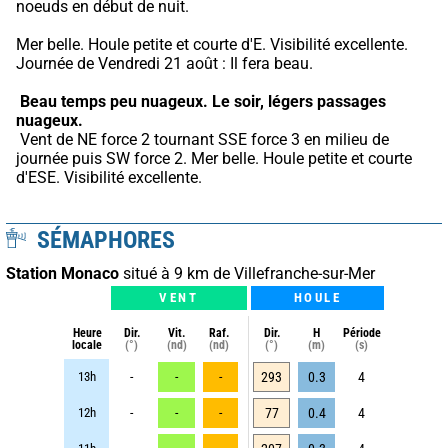
noeuds en début de nuit.
Mer belle. Houle petite et courte d'E. Visibilité excellente. 
Journée de Vendredi 21 août : Il fera beau.
Beau temps peu nuageux.
Le soir, légers passages 
nuageux.
 Vent de NE force 2 tournant SSE force 3 en milieu de 
journée puis SW force 2. Mer belle. Houle petite et courte 
d'ESE. Visibilité excellente.
SÉMAPHORES
Station Monaco
situé à 9 km de Villefranche-sur-Mer
VENT
HOULE
Heure
Dir.
Vit.
Raf.
Dir.
H
Période
locale
(°)
(nd)
(nd)
(°)
(m)
(s)
13h
-
-
-
293
0.3
4
12h
-
-
-
77
0.4
4