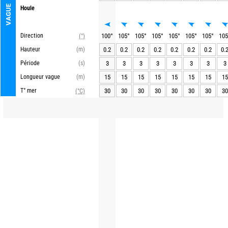
VAGUE
Houle
Direction
100
°
105
°
105
°
105
°
105
°
105
°
105
°
105
(°)
Hauteur
(m)
0.2
0.2
0.2
0.2
0.2
0.2
0.2
0.
Période
(s)
3
3
3
3
3
3
3
3
Longueur vague
(m)
15
15
15
15
15
15
15
15
T° mer
30
30
30
30
30
30
30
30
(°C)