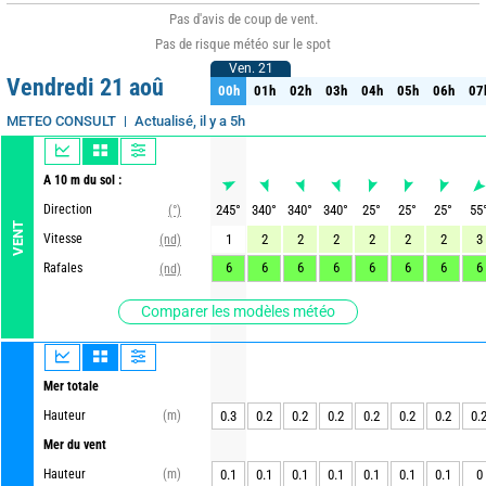
Pas d'avis de coup de vent.
Pas de risque météo sur le spot
Ven. 21
Ven. 21
Vendredi 21 aoû
00h
01h
02h
03h
04h
05h
06h
07
00h
01h
02h
03h
04h
05h
06h
07
Actualisé, il y a 5h
METEO CONSULT
A 10 m du sol :
Direction
245
°
340
°
340
°
340
°
25
°
25
°
25
°
55
(°)
VENT
Vitesse
1
2
2
2
2
2
2
3
(nd)
6
6
6
6
6
6
6
6
Rafales
(nd)
Comparer les modèles météo
Mer totale
Hauteur
(m)
0.3
0.2
0.2
0.2
0.2
0.2
0.2
0.
Mer du vent
Hauteur
(m)
0.1
0.1
0.1
0.1
0.1
0.1
0.1
0