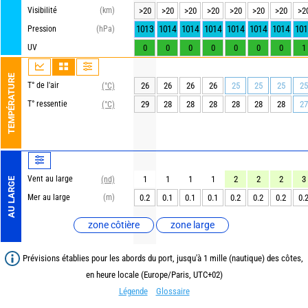
Visibilité
(km)
>20
>20
>20
>20
>20
>20
>20
>2
1013
1014
1014
1014
1014
1014
1014
101
Pression
(hPa)
UV
0
0
0
0
0
0
0
1
TEMPÉRATURE
T° de l'air
26
26
26
26
25
25
25
25
(°C)
T° ressentie
29
28
28
28
28
28
28
27
(°C)
Vent au large
1
1
1
1
2
2
2
3
(nd)
AU LARGE
Mer au large
(m)
0.2
0.1
0.1
0.1
0.2
0.2
0.2
0.
zone côtière
zone large
Prévisions établies pour les abords du port, jusqu'à 1 mille (nautique) des côtes,
en heure locale (Europe/Paris, UTC+02)
Légende
Glossaire