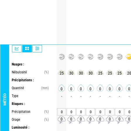
Nuages :
Nébulosité
(%)
25
30
30
30
25
25
25
2
Précipitations :
Quantité
(mm)
0
0
0
0
0
0
0
0
MÉTÉO
Type
-
-
-
-
-
-
-
-
Risques :
Précipitation
(%)
0
0
0
0
0
0
0
0
0
0
0
0
0
0
0
0
Orage
(%)
Luminosité :