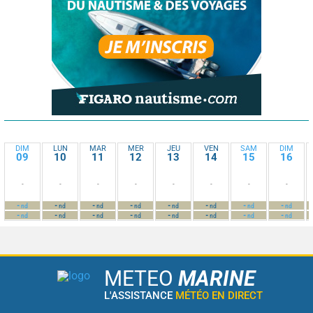
DIM
LUN
MAR
MER
JEU
VEN
SAM
DIM
09
10
11
12
13
14
15
16
-
-
-
-
-
-
-
-
-
-
-
-
-
-
-
-
nd
nd
nd
nd
nd
nd
nd
nd
-
-
-
-
-
-
-
-
nd
nd
nd
nd
nd
nd
nd
nd
METEO
MARINE
L'ASSISTANCE
MÉTÉO EN DIRECT