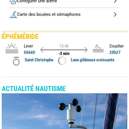
Configurer une alerte
Carte des bouées et sémaphores
ÉPHÉMÉRIDE
Lever
13:46
Coucher
06h40
20h27
-3 min
Saint Christophe
Lune gibbeuse croissante
ACTUALITÉ NAUTISME