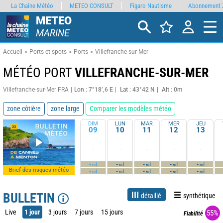
La Chaîne Météo
METEO CONSULT
Figaro Nautisme
Abonnement 
METEO
MARINE
Accueil
Ports et spots
Ports
Villefranche-sur-Mer
MÉTÉO PORT
VILLEFRANCHE-SUR-MER
Villefranche-sur-Mer FRA
Lon : 7°18’,6 E
Lat : 43°42 N
Alt : 0m
zone côtière
zone large
Comparer les modèles météo
DIM
LUN
MAR
MER
JEU
09
10
11
12
13
-
-
-
-
-
-
-
-
-
-
nd
nd
nd
nd
nd
Brief des risques météo
-
-
-
-
-
nd
nd
nd
nd
nd
BULLETIN
détaillé
synthétique
Live
1 jour
3 jours
7 jours
15 jours
55%
Fiabilité