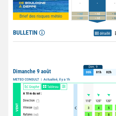
-
-
-
-
-
-
nd
nd
n
Brief des risques météo
-
-
-
nd
nd
n
BULLETIN
détaillé
Dim. 9
Dim. 9
Dimanche 9 août
00h
01h
02h
00h
01h
02h
Actualisé, il y a 1h
METEO CONSULT
Graphe
Tableau
A 10 m du sol :
Direction
(°)
115
°
125
°
120
°
VENT
Vitesse
(nd)
3
4
5
Rafales
5
7
8
(nd)