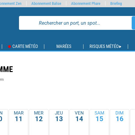
onnement Zen
Abonnement Balise
Abonnement Phare
Briefing
CARTE MÉTÉO
MARÉES
RISQUES MÉTÉO
OMME
 0m
N
MAR
MER
JEU
VEN
SAM
DIM
0
11
12
13
14
15
16