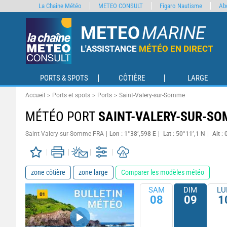
La Chaîne Météo
METEO CONSULT
Figaro Nautisme
Ab
METEO
MARINE
L'ASSISTANCE
MÉTÉO EN DIRECT
PORTS & SPOTS
CÔTIÈRE
LARGE
Accueil
Ports et spots
Ports
Saint-Valery-sur-Somme
MÉTÉO PORT
SAINT-VALERY-SUR-S
Saint-Valery-sur-Somme FRA
Lon : 1°38’,598 E
Lat : 50°11’,1 N
Alt :
zone côtière
zone large
Comparer les modèles météo
SAM
DIM
LU
08
09
1