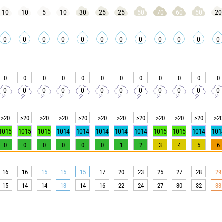
10
10
5
10
30
25
25
50
70
60
50
20
0
0
0
0
0
0
0
0
0
0
0
0
-
-
-
-
-
-
-
-
-
-
-
-
0
0
0
0
0
0
0
0
0
0
0
0
0
0
0
0
0
0
0
0
0
0
0
0
>20
>20
>20
>20
>20
>20
>20
>20
>20
>20
>20
>2
1015
1015
1015
1014
1014
1014
1014
1014
1015
1015
1014
101
0
0
0
0
0
0
1
2
3
4
5
6
16
16
15
15
15
17
20
23
25
27
28
29
15
14
14
13
14
16
22
24
27
30
32
33