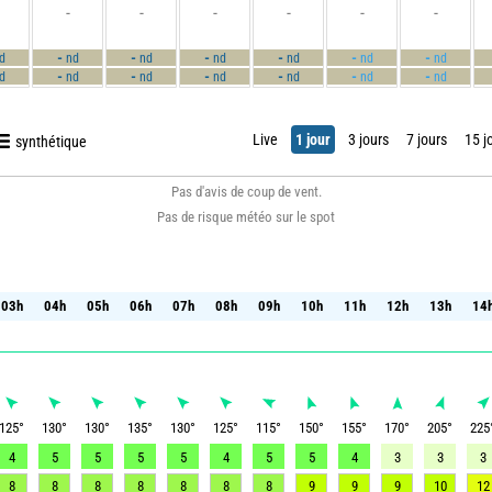
-
-
-
-
-
-
-
-
-
-
-
-
d
nd
nd
nd
nd
nd
nd
-
-
-
-
-
-
d
nd
nd
nd
nd
nd
nd
Live
1 jour
3 jours
7 jours
15 j
synthétique
Pas d'avis de coup de vent.
Pas de risque météo sur le spot
03h
04h
05h
06h
07h
08h
09h
10h
11h
12h
13h
14
03h
04h
05h
06h
07h
08h
09h
10h
11h
12h
13h
14
125
°
130
°
130
°
135
°
130
°
125
°
115
°
150
°
155
°
170
°
205
°
225
4
5
5
5
5
4
5
5
4
3
3
3
8
8
8
8
8
8
8
9
9
9
10
12