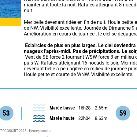
maintenant toute la nuit. Rafales atteignant 8 noeuds
nuit.
Mer belle devenant ridée en fin de nuit. Houle petite e
de NW. Visibilité excellente. Journée de Dimanche 9 a
Amélioration en cours de journée : le ciel se dégager
Éclaircies de plus en plus larges. Le ciel deviendra 
nuageux l'après-midi.
Pas de précipitations.
Le soir,
 Vent de SE force 2 tournant WSW force 3 en milieu de journée 
puis W. Rafales atteignant 16 noeuds le soir. Mer ridé
devenant belle à peu agitée en milieu de journée puis 
Houle petite et courte de WNW. Visibilité excellente.
Marée basse
16h28
2.65m
53
59
Marée haute
22h04
8.63m
EOCONSULT 2026 - Heures locales