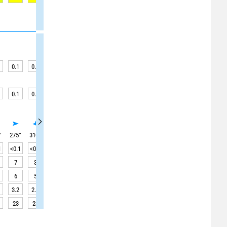
0.1
0.3
0.3
0.3
0.3
0.3
0.3
0.3
0.3
0.1
0.1
0.1
0.1
0.1
0.1
0.1
0
0
°
275
°
310
°
295
°
280
°
270
°
260
°
270
°
270
°
270
°
1
<0.1
<0.1
<0.1
<0.1
<0.1
<0.1
0.1
0.1
0.1
7
3
3
3
3
3
3
3
3
6
5
8
8
9
9
10
10
10
3.2
2.7
2.8
3.7
5.2
6.8
8.1
8.6
8.4
23
23
23
23
23
23
23
23
23