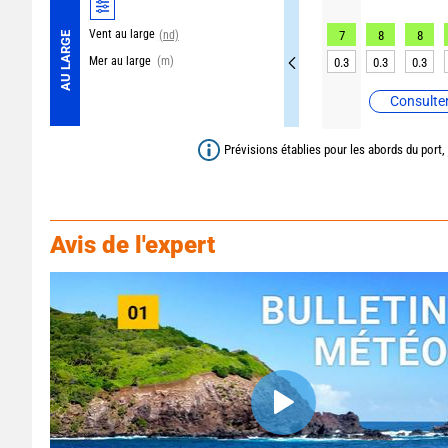
Vent au large
(nd)
7
8
8
AU LARGE
Mer au large
(m)
0.3
0.3
0.3
Consulter
Prévisions établies pour les abords du port,
Avis de l'expert