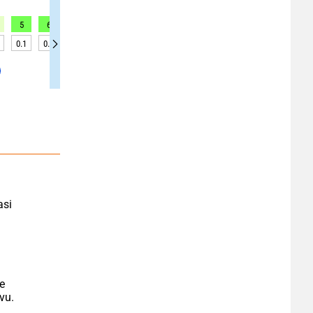
5
6
7
6
6
7
10
11
12
0.1
0.2
0.2
0.2
0.2
0.2
0.3
0.3
0.3
si 
e 
vu.