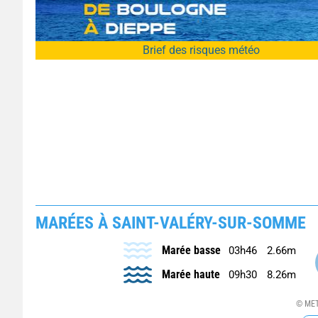
Brief des risques météo
MARÉES À SAINT-VALÉRY-SUR-SOMME
Marée basse
03h46
2.66m
Marée haute
09h30
8.26m
© MET