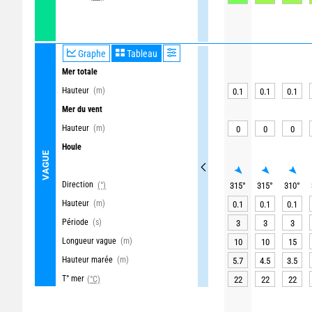
Graphe
Tableau
Mer totale
Hauteur
(m)
0.1
0.1
0.1
Mer du vent
Hauteur
(m)
0
0
0
Houle
VAGUE
Direction
(°)
315
°
315
°
310
°
Hauteur
(m)
0.1
0.1
0.1
Période
(s)
3
3
3
Longueur vague
(m)
10
10
15
Hauteur marée
(m)
5.7
4.5
3.5
T° mer
(°C)
22
22
22