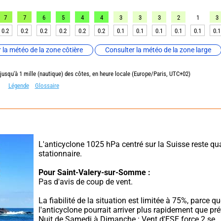
7
7
6
5
4
4
3
3
3
2
1
3
0.2
0.2
0.2
0.2
0.2
0.2
0.1
0.1
0.1
0.1
0.1
0.1
 la météo de la zone côtière
Consulter la météo de la zone large
 jusqu'à 1 mille (nautique) des côtes, en heure locale (Europe/Paris, UTC+02)
Légende
Glossaire
L'anticyclone 1025 hPa centré sur la Suisse reste qua
stationnaire.
Pour Saint-Valery-sur-Somme :
Pas d'avis de coup de vent.
La fiabilité de la situation est limitée à 75%, parce qu
l'anticyclone pourrait arriver plus rapidement que pré
Nuit de Samedi à Dimanche : Vent d'ESE force 2 se 