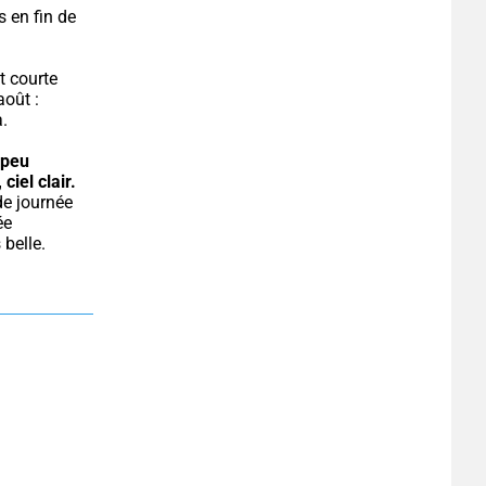
 en fin de 
t courte 
oût : 
a.
peu 
 ciel clair.
e 
belle. 