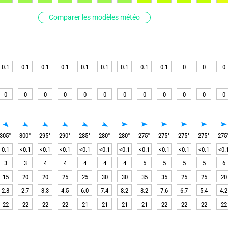
Comparer les modèles météo
0.1
0.1
0.1
0.1
0.1
0.1
0.1
0.1
0.1
0
0
0
0
0
0
0
0
0
0
0
0
0
0
0
305
°
300
°
295
°
290
°
285
°
280
°
280
°
275
°
275
°
275
°
275
°
275
0.1
<0.1
<0.1
<0.1
<0.1
<0.1
<0.1
<0.1
<0.1
<0.1
<0.1
<0.
3
3
4
4
4
4
4
5
5
5
5
6
15
20
20
25
25
30
30
35
35
25
25
20
2.8
2.7
3.3
4.5
6.0
7.4
8.2
8.2
7.6
6.7
5.4
4.2
22
22
22
22
21
21
21
21
22
22
22
22