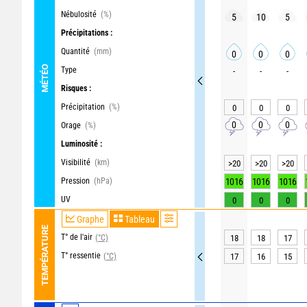
Nébulosité
(%)
5
10
5
Précipitations :
Quantité
(mm)
0
0
0
MÉTÉO
Type
-
-
-
Risques :
Précipitation
(%)
0
0
0
0
0
0
Orage
(%)
Luminosité :
Visibilité
(km)
>20
>20
>20
Pression
(hPa)
1016
1016
1016
UV
0
0
0
Graphe
Tableau
TEMPÉRATURE
T° de l'air
(°C)
18
18
17
T° ressentie
(°C)
17
16
15