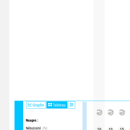
Graphe
Tableau
Nuages :
Nébulosité
(%)
10
10
15