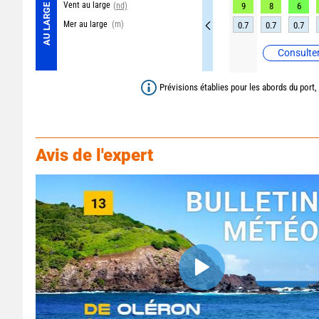
Vent au large
(nd)
9
8
6
AU LARGE
Mer au large
(m)
0.7
0.7
0.7
Consulter
Prévisions établies pour les abords du port,
Avis de l'expert