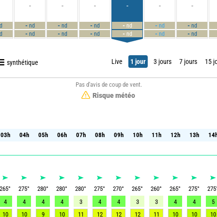
-
-
-
-
-
-
-
-
-
-
-
-
d
nd
nd
nd
nd
nd
nd
-
-
-
-
-
-
d
nd
nd
nd
nd
nd
nd
Live
1 jour
3 jours
7 jours
15 j
synthétique
Pas d'avis de coup de vent.
Risque météo
03h
04h
05h
06h
07h
08h
09h
10h
11h
12h
13h
14
03h
04h
05h
06h
07h
08h
09h
10h
11h
12h
13h
14
265
°
275
°
280
°
280
°
280
°
275
°
270
°
265
°
260
°
265
°
275
°
275
4
4
4
4
3
4
4
3
3
4
4
5
10
10
9
10
11
12
12
12
11
10
10
10