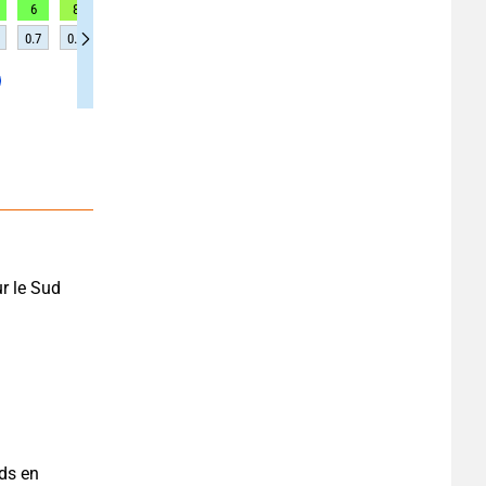
6
8
9
9
10
10
10
11
11
0.7
0.7
0.7
0.7
0.7
0.7
0.6
0.6
0.6
r le Sud 
ds en 