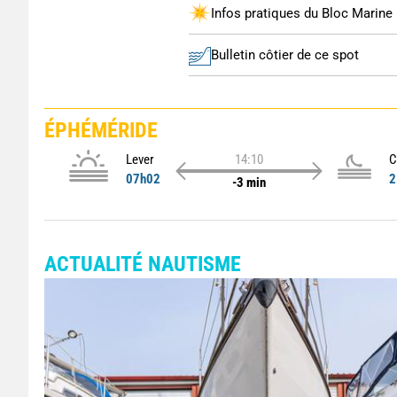
Infos pratiques du Bloc Marine
Bulletin côtier de ce spot
ÉPHÉMÉRIDE
Lever
14:10
C
07h02
2
-3 min
ACTUALITÉ NAUTISME