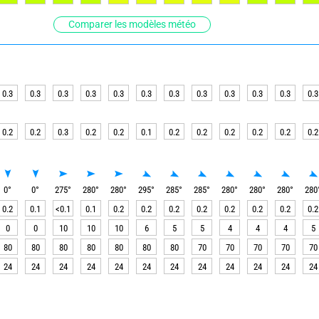
Comparer les modèles météo
0.3
0.3
0.3
0.3
0.3
0.3
0.3
0.3
0.3
0.3
0.3
0.3
0.2
0.2
0.3
0.2
0.2
0.1
0.2
0.2
0.2
0.2
0.2
0.2
0
°
0
°
275
°
280
°
280
°
295
°
285
°
285
°
280
°
280
°
280
°
280
0.2
0.1
<0.1
0.1
0.2
0.2
0.2
0.2
0.2
0.2
0.2
0.2
0
0
10
10
10
6
5
5
4
4
4
5
80
80
80
80
80
80
80
70
70
70
70
70
24
24
24
24
24
24
24
24
24
24
24
24