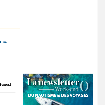
 Lune
d-ouest