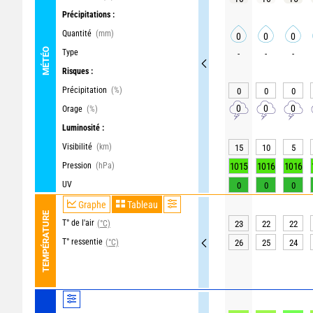
Précipitations :
Quantité
(mm)
0
0
0
MÉTÉO
Type
-
-
-
Risques :
Précipitation
(%)
0
0
0
0
0
0
Orage
(%)
Luminosité :
Visibilité
(km)
15
10
5
Pression
(hPa)
1015
1016
1016
UV
0
0
0
Graphe
Tableau
TEMPÉRATURE
T° de l'air
(°C)
23
22
22
T° ressentie
(°C)
26
25
24