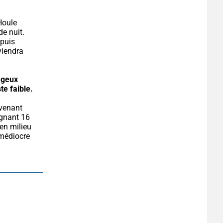
Houle 
e nuit. 
puis 
iendra 
geux 
te faible.
gnant 16 
en milieu 
médiocre 