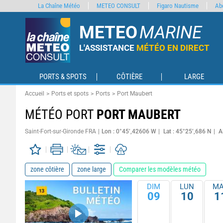
La Chaîne Météo
METEO CONSULT
Figaro Nautisme
Ab
METEO
MARINE
L'ASSISTANCE
MÉTÉO EN DIRECT
PORTS & SPOTS
CÔTIÈRE
LARGE
Accueil
Ports et spots
Ports
Port Maubert
MÉTÉO PORT
PORT MAUBERT
Saint-Fort-sur-Gironde FRA
Lon : 0°45’,42606 W
Lat : 45°25’,686 N
A
zone côtière
zone large
Comparer les modèles météo
DIM
LUN
MA
09
10
1