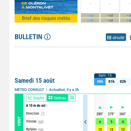
-
-
-
-
-
-
nd
nd
n
Brief des risques météo
-
-
-
nd
nd
n
BULLETIN
détaillé
Sam. 15
Sam. 15
Samedi 15 août
00h
01h
02h
00h
01h
02h
Actualisé, il y a 2h
METEO CONSULT
Graphe
Tableau
A 10 m du sol :
Direction
(°)
285
°
275
°
260
°
VENT
Vitesse
(nd)
6
5
4
Rafales
13
13
12
(nd)