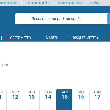
onnement Zen
Abonnement Balise
Abonnement Phare
Briefing
CARTE MÉTÉO
MARÉES
RISQUES MÉTÉO
lt : 3m
R
MER
JEU
VEN
SAM
DIM
LUN
1
12
13
14
15
16
17