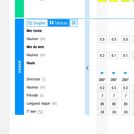
Graphe
Tableau
Mer totale
Hauteur
(m)
0.3
0.3
0.3
Mer du vent
Hauteur
(m)
0.2
0.1
0.1
VAGUE
Houle
Direction
(°)
280
°
280
°
280
°
Hauteur
(m)
0.2
0.2
0.2
Période
(s)
7
7
7
Longueur vague
(m)
80
80
80
T° mer
(°C)
24
24
24