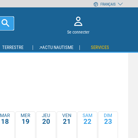
FRANÇAIS
Se connecter
TERRESTRE
ACTU NAUTISME
SERVICES
MAR
MER
JEU
VEN
SAM
DIM
18
19
20
21
22
23