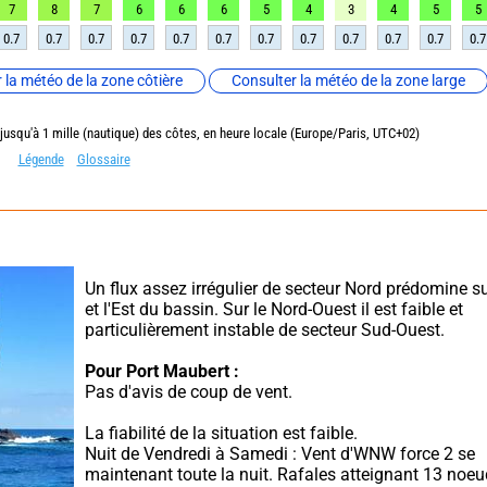
7
8
7
6
6
6
5
4
3
4
5
5
0.7
0.7
0.7
0.7
0.7
0.7
0.7
0.7
0.7
0.7
0.7
0.7
 la météo de la zone côtière
Consulter la météo de la zone large
 jusqu'à 1 mille (nautique) des côtes, en heure locale (Europe/Paris, UTC+02)
Légende
Glossaire
Un flux assez irrégulier de secteur Nord prédomine su
et l'Est du bassin. Sur le Nord-Ouest il est faible et 
particulièrement instable de secteur Sud-Ouest.
Pour Port Maubert :
Pas d'avis de coup de vent.
La fiabilité de la situation est faible.
Nuit de Vendredi à Samedi : Vent d'WNW force 2 se 
maintenant toute la nuit. Rafales atteignant 13 noeu