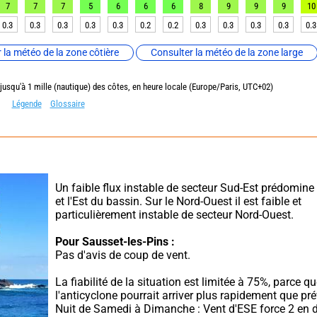
7
7
7
5
6
6
6
8
9
9
9
10
0.3
0.3
0.3
0.3
0.3
0.2
0.2
0.3
0.3
0.3
0.3
0.3
 la météo de la zone côtière
Consulter la météo de la zone large
 jusqu'à 1 mille (nautique) des côtes, en heure locale (Europe/Paris, UTC+02)
Légende
Glossaire
Un faible flux instable de secteur Sud-Est prédomine 
et l'Est du bassin. Sur le Nord-Ouest il est faible et 
particulièrement instable de secteur Nord-Ouest.
Pour Sausset-les-Pins :
Pas d'avis de coup de vent.
La fiabilité de la situation est limitée à 75%, parce qu
l'anticyclone pourrait arriver plus rapidement que pré
Nuit de Samedi à Dimanche : Vent d'ESE force 2 en d