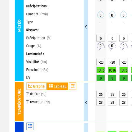
Précipitations :
Quantité
(mm)
0
0
0
MÉTÉO
Type
-
-
-
Risques :
Précipitation
(%)
0
0
0
0
0
0
Orage
(%)
Luminosité :
Visibilité
(km)
>20
>20
>20
Pression
(hPa)
1016
1016
1016
UV
0
0
0
Graphe
Tableau
TEMPÉRATURE
T° de l'air
(°C)
26
25
25
T° ressentie
(°C)
28
28
28