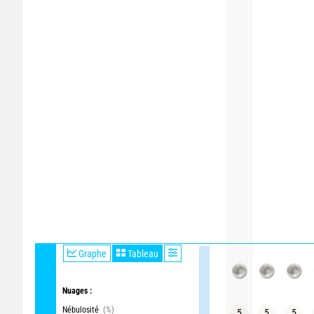
Graphe
Tableau
Nuages :
Nébulosité
(%)
5
5
5