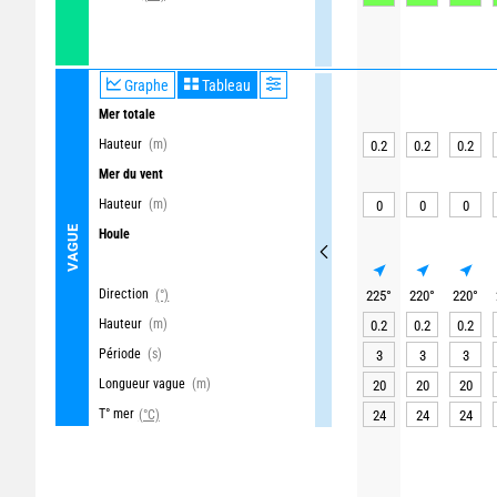
Graphe
Tableau
Mer totale
Hauteur
(m)
0.2
0.2
0.2
Mer du vent
Hauteur
(m)
0
0
0
VAGUE
Houle
Direction
(°)
225
°
220
°
220
°
Hauteur
(m)
0.2
0.2
0.2
Période
(s)
3
3
3
Longueur vague
(m)
20
20
20
T° mer
(°C)
24
24
24