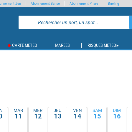
onnement Zen
Abonnement Balise
Abonnement Phare
Briefing
CARTE MÉTÉO
MARÉES
RISQUES MÉTÉO
N
MAR
MER
JEU
VEN
SAM
DIM
0
11
12
13
14
15
16