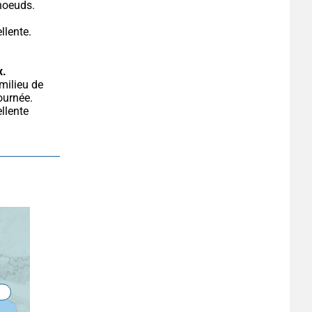
 noeuds.
lente. 
x.
urnée. 
llente 