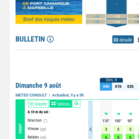
-
-
-
-
-
-
nd
nd
n
Brief des risques météo
-
-
-
nd
nd
n
BULLETIN
détaillé
Dim. 9
Dim. 9
Dimanche 9 août
00h
01h
02h
00h
01h
02h
Actualisé, il y a 3h
METEO CONSULT
Graphe
Tableau
A 10 m du sol :
Direction
(°)
110
°
100
°
95
°
VENT
Vitesse
(nd)
3
3
3
Rafales
6
5
6
(nd)