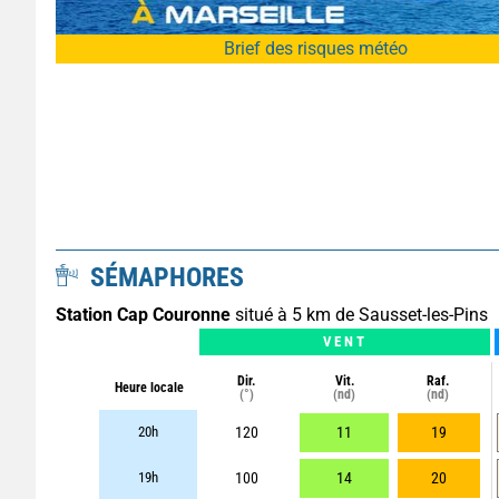
Brief des risques météo
SÉMAPHORES
Station Cap Couronne
situé à 5 km de Sausset-les-Pins
VENT
Dir.
Vit.
Raf.
Heure locale
(°)
(nd)
(nd)
20h
120
11
19
19h
100
14
20