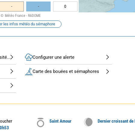
-
-
0
Météo France - RADOME
er les infos météo du sémaphore
ité...
Configurer une alerte
Carte des bouées et sémaphores
oucher
Saint Amour
Dernier croissant de
0h53