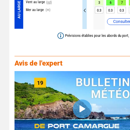
Vent au large
(nd)
3
6
7
AU LARGE
Mer au large
(m)
0.3
0.3
0.3
Consulter
Prévisions établies pour les abords du port,
Avis de l'expert