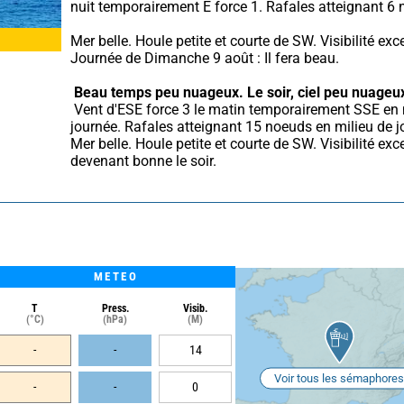
nuit temporairement E force 1. Rafales atteignant 6
Mer belle. Houle petite et courte de SW. Visibilité excel
Journée de Dimanche 9 août : Il fera beau.
Beau temps peu nuageux.
Le soir, ciel peu nuageu
 Vent d'ESE force 3 le matin temporairement SSE en milieu de 
journée. Rafales atteignant 15 noeuds en milieu de jo
Mer belle. Houle petite et courte de SW. Visibilité exce
devenant bonne le soir.
METEO
T
Press.
Visib.
(°C)
(hPa)
(M)
-
-
14
Voir tous les sémaphores
-
-
0