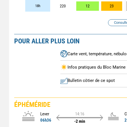
18h
220
12
23
Consult
POUR ALLER PLUS LOIN
Carte vent, température, nébulos
Infos pratiques du Bloc Marine
Bulletin côtier de ce spot
ÉPHÉMÉRIDE
Lever
14:16
C
06h36
2
-2 min