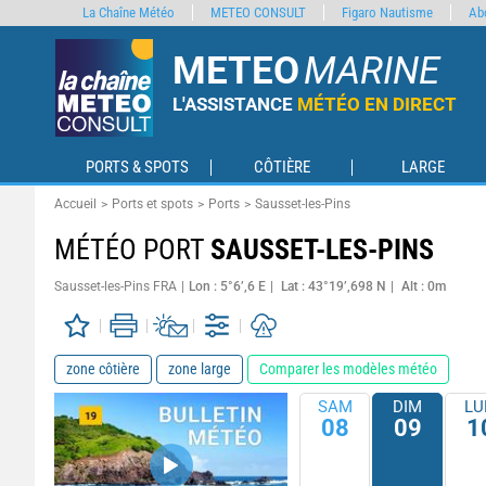
La Chaîne Météo
METEO CONSULT
Figaro Nautisme
Ab
METEO
MARINE
L'ASSISTANCE
MÉTÉO EN DIRECT
PORTS & SPOTS
CÔTIÈRE
LARGE
Accueil
Ports et spots
Ports
Sausset-les-Pins
MÉTÉO PORT
SAUSSET-LES-PINS
Sausset-les-Pins FRA
Lon : 5°6’,6 E
Lat : 43°19’,698 N
Alt : 0m
zone côtière
zone large
Comparer les modèles météo
SAM
DIM
LU
08
09
1