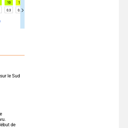
10
11
10
9
9
6
5
6
6
0.3
0.3
0.3
0.3
0.3
0.3
0.3
0.3
0.3
sur le Sud 
e 
vu.
ébut de 