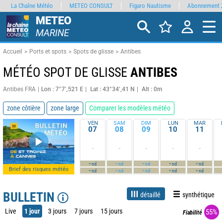
La Chaîne Météo
METEO CONSULT
Figaro Nautisme
Abonnement 
METEO
MARINE
Accueil
Ports et spots
Spots de glisse
Antibes
MÉTÉO SPOT DE GLISSE
ANTIBES
Antibes FRA
Lon : 7°7’,521 E
Lat : 43°34’,41 N
Alt : 0m
zone côtière
zone large
Comparer les modèles météo
VEN
SAM
DIM
LUN
MAR
07
08
09
10
11
-
-
-
-
-
-
-
-
-
-
nd
nd
nd
nd
nd
Brief des risques météo
-
-
-
-
-
nd
nd
nd
nd
nd
BULLETIN
détaillé
synthétique
Live
1 jour
3 jours
7 jours
15 jours
55%
Fiabilité