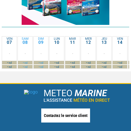
VEN
SAM
DIM
LUN
MAR
MER
JEU
VEN
07
08
09
10
11
12
13
14
-
-
-
-
-
-
-
-
-
-
-
-
-
-
-
-
nd
nd
nd
nd
nd
nd
nd
nd
-
-
-
-
-
-
-
-
nd
nd
nd
nd
nd
nd
nd
nd
METEO
MARINE
L'ASSISTANCE
MÉTÉO EN DIRECT
Contactez le service client