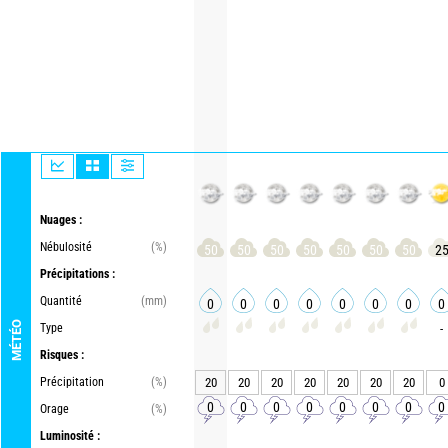
Nuages :
Nébulosité
(%)
50
50
50
50
50
50
50
2
Précipitations :
Quantité
(mm)
0
0
0
0
0
0
0
0
MÉTÉO
Type
-
Risques :
Précipitation
(%)
20
20
20
20
20
20
20
0
0
0
0
0
0
0
0
0
Orage
(%)
Luminosité :