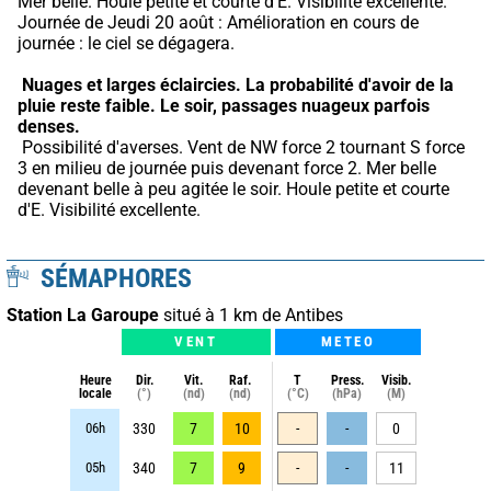
Mer belle. Houle petite et courte d'E. Visibilité excellente. 
Journée de Jeudi 20 août : Amélioration en cours de 
journée : le ciel se dégagera.
Nuages et larges éclaircies.
La probabilité d'avoir de la 
pluie reste faible.
Le soir, passages nuageux parfois 
denses.
 Possibilité d'averses. Vent de NW force 2 tournant S force 
3 en milieu de journée puis devenant force 2. Mer belle 
devenant belle à peu agitée le soir. Houle petite et courte 
d'E. Visibilité excellente.
SÉMAPHORES
Station La Garoupe
situé à 1 km de Antibes
VENT
METEO
Heure
Dir.
Vit.
Raf.
T
Press.
Visib.
locale
(°)
(nd)
(nd)
(°C)
(hPa)
(M)
06h
330
7
10
-
-
0
05h
340
7
9
-
-
11