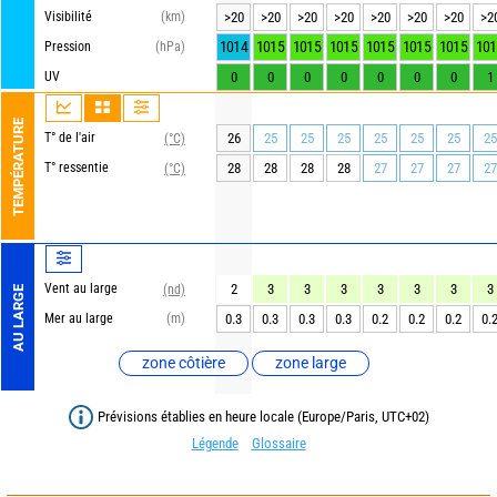
Visibilité
(km)
>20
>20
>20
>20
>20
>20
>20
>2
1014
1015
1015
1015
1015
1015
1015
101
Pression
(hPa)
UV
0
0
0
0
0
0
0
1
TEMPÉRATURE
T° de l'air
26
25
25
25
25
25
25
25
(°C)
T° ressentie
28
28
28
28
27
27
27
27
(°C)
Vent au large
2
3
3
3
3
3
3
3
(nd)
AU LARGE
Mer au large
(m)
0.3
0.3
0.3
0.3
0.2
0.2
0.2
0.
zone côtière
zone large
Prévisions établies en heure locale (Europe/Paris, UTC+02)
Légende
Glossaire