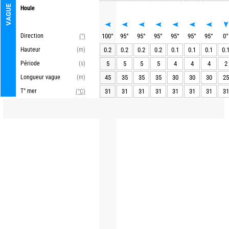
VAGUE
Houle
Direction
100
°
95
°
95
°
95
°
95
°
95
°
95
°
0
°
(°)
Hauteur
(m)
0.2
0.2
0.2
0.2
0.1
0.1
0.1
0.
Période
(s)
5
5
5
5
4
4
4
2
Longueur vague
(m)
45
35
35
35
30
30
30
25
T° mer
31
31
31
31
31
31
31
31
(°C)