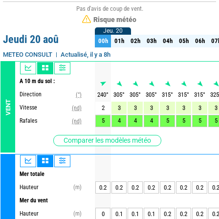
Pas d'avis de coup de vent.
Risque météo
Jeu. 20
Jeu. 20
Jeudi 20 aoû
00h
01h
02h
03h
04h
05h
06h
07
00h
01h
02h
03h
04h
05h
06h
07
Actualisé, il y a 8h
METEO CONSULT
A 10 m du sol :
Direction
240
°
305
°
305
°
305
°
315
°
315
°
315
°
325
(°)
VENT
Vitesse
2
3
3
3
3
3
3
3
(nd)
5
4
4
4
5
5
5
5
Rafales
(nd)
Comparer les modèles météo
Mer totale
Hauteur
(m)
0.2
0.2
0.2
0.2
0.2
0.2
0.2
0.
Mer du vent
Hauteur
(m)
0
0.1
0.1
0.1
0.2
0.2
0.2
0.