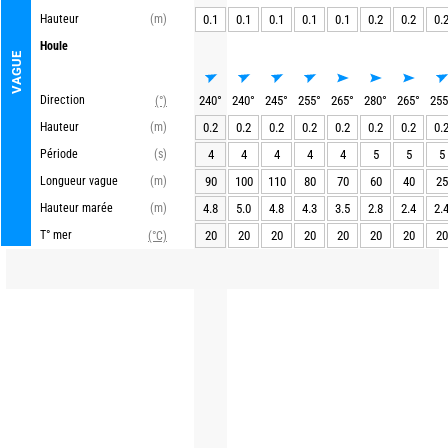
Hauteur
(m)
0.1
0.1
0.1
0.1
0.1
0.2
0.2
0.
Houle
VAGUE
Direction
240
°
240
°
245
°
255
°
265
°
280
°
265
°
255
(°)
Hauteur
(m)
0.2
0.2
0.2
0.2
0.2
0.2
0.2
0.
Période
(s)
4
4
4
4
4
5
5
5
Longueur vague
(m)
90
100
110
80
70
60
40
25
Hauteur marée
(m)
4.8
5.0
4.8
4.3
3.5
2.8
2.4
2.
T° mer
20
20
20
20
20
20
20
20
(°C)