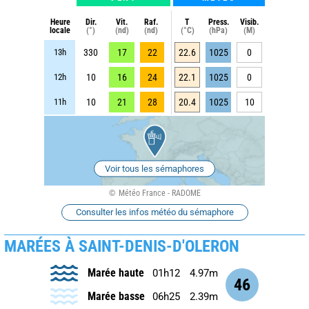
Heure
Dir.
Vit.
Raf.
T
Press.
Visib.
locale
(°)
(nd)
(nd)
(°C)
(hPa)
(M)
13h
330
17
22
22.6
1025
0
12h
10
16
24
22.1
1025
0
11h
10
21
28
20.4
1025
10
Voir tous les sémaphores
Météo France - RADOME
Consulter les infos météo du sémaphore
MARÉES À SAINT-DENIS-D'OLERON
Marée haute
01h12
4.97m
46
Marée basse
06h25
2.39m