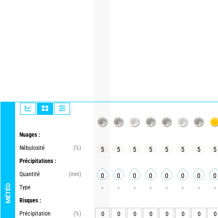
Nuages :
Nébulosité
(%)
5
5
5
5
5
5
5
5
Précipitations :
Quantité
(mm)
0
0
0
0
0
0
0
0
MÉTÉO
Type
-
-
-
-
-
-
-
-
Risques :
Précipitation
(%)
0
0
0
0
0
0
0
0