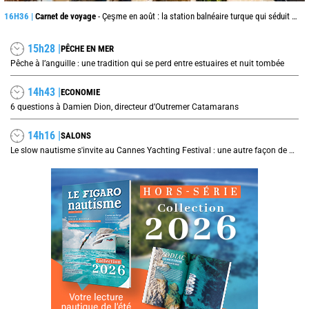
16H36 |
Carnet de voyage
- Çeşme en août : la station balnéaire turque qui séduit jusque de l’autre côté de la mer Égée
15h28 |
PÊCHE EN MER
Pêche à l’anguille : une tradition qui se perd entre estuaires et nuit tombée
14h43 |
ECONOMIE
6 questions à Damien Dion, directeur d’Outremer Catamarans
14h16 |
SALONS
Le slow nautisme s'invite au Cannes Yachting Festival : une autre façon de naviguer prend le large