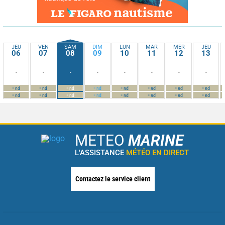
JEU
VEN
SAM
DIM
LUN
MAR
MER
JEU
06
07
08
09
10
11
12
13
-
-
-
-
-
-
-
-
-
-
-
-
-
-
-
-
nd
nd
nd
nd
nd
nd
nd
nd
-
-
-
-
-
-
-
-
nd
nd
nd
nd
nd
nd
nd
nd
METEO
MARINE
L'ASSISTANCE
MÉTÉO EN DIRECT
Contactez le service client