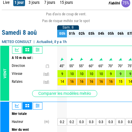
Live
1 jour
3 jours
7 jours
15 jours
75%
Fiabilité
Pas d'avis de coup de vent.
Pas de risque météo sur le spot
Sam. 8
Sam. 8
Samedi 8 aoû
00h
01h
02h
03h
04h
05h
06h
07
00h
01h
02h
03h
04h
05h
06h
07
Actualisé, il y a 1h
METEO CONSULT
A 10 m du sol :
Direction
45
°
55
°
55
°
60
°
65
°
70
°
70
°
75
(°)
VENT
Vitesse
9
10
10
10
10
9
9
9
(nd)
14
16
16
16
16
16
15
14
Rafales
(nd)
Comparer les modèles météo
Mer totale
Hauteur
(m)
0.2
0.2
0.3
0.3
0.3
0.3
0.3
0.
Mer du vent