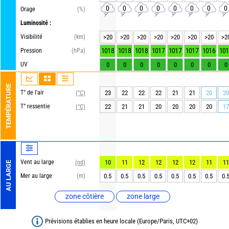
0
0
0
0
0
0
0
0
Orage
(%)
Luminosité :
Visibilité
(km)
>20
>20
>20
>20
>20
>20
>20
>2
1018
1018
1018
1017
1017
1017
1016
101
Pression
(hPa)
UV
0
0
0
0
0
0
0
0
TEMPÉRATURE
T° de l'air
23
22
22
22
21
21
20
20
(°C)
T° ressentie
22
21
21
20
20
20
20
17
(°C)
Vent au large
10
11
12
12
12
12
11
11
(nd)
AU LARGE
Mer au large
(m)
0.5
0.5
0.5
0.5
0.5
0.5
0.5
0.
zone côtière
zone large
Prévisions établies en heure locale (Europe/Paris, UTC+02)