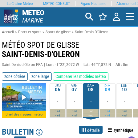
La Chaîne Météo
METEO CONSULT
Figaro Nautisme
Abonnement 
METEO
MARINE
Accueil
Ports et spots
Spots de glisse
Saint-Denis-D'Oleron
MÉTÉO SPOT DE GLISSE
SAINT-DENIS-D'OLERON
Saint-Denis-d'Oléron FRA
Lon : -1°22’,2072 W
Lat : 46°1’,872 N
Alt : 0m
zone côtière
zone large
Comparer les modèles météo
JEU
VEN
SAM
DIM
LUN
06
07
08
09
10
-
-
-
-
-
-
-
-
-
-
nd
nd
nd
nd
nd
Brief des risques météo
-
-
-
-
-
nd
nd
nd
nd
nd
BULLETIN
détaillé
synthétique