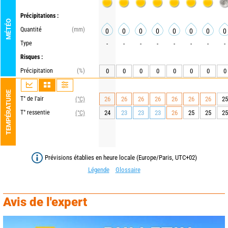
Précipitations :
MÉTÉO
Quantité
(mm)
0
0
0
0
0
0
0
0
Type
-
-
-
-
-
-
-
-
Risques :
Précipitation
(%)
0
0
0
0
0
0
0
0
TEMPÉRATURE
T° de l'air
26
26
26
26
26
26
26
25
(°C)
T° ressentie
24
23
23
23
26
25
25
25
(°C)
Prévisions établies en heure locale (Europe/Paris, UTC+02)
Légende
Glossaire
Avis de l'expert