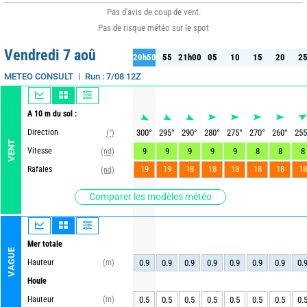
Pas d'avis de coup de vent.
Pas de risque météo sur le spot
Vendredi 7 aoû
20h50
55
21h00
05
10
15
20
2
50
55
21h00
05
10
15
20
25
Run : 7/08 12Z
Maille : 1km
METEO CONSULT
A 10 m du sol :
Direction
300
°
295
°
290
°
280
°
275
°
270
°
260
°
255
(°)
VENT
Vitesse
9
9
9
9
9
8
8
8
(nd)
19
19
18
18
18
18
18
18
Rafales
(nd)
Comparer les modèles météo
Mer totale
VAGUE
Hauteur
(m)
0.9
0.9
0.9
0.9
0.9
0.9
0.9
0.
Houle
Hauteur
(m)
0.5
0.5
0.5
0.5
0.5
0.5
0.5
0.