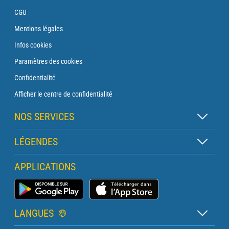
CGU
Mentions légales
Infos cookies
Paramètres des cookies
Confidentialité
Afficher le centre de confidentialité
NOS SERVICES
Abonnement Zen
LÉGENDES
Abonnement Balise
Légende des cartes
APPLICATIONS
Abonnement Traversée
Légende des pictogrammes
Abonnement Phare
Application Météo Marine
Glossaire
Briefing avec un prévisionniste
LANGUES
Bulletin Pro Marine