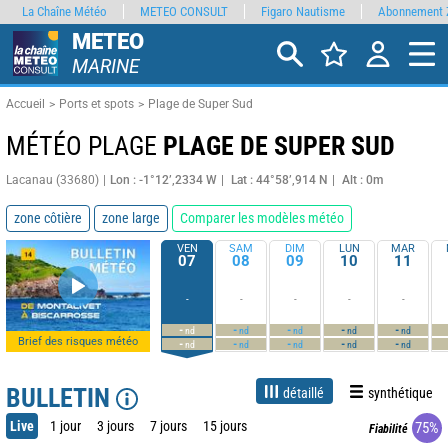
La Chaîne Météo
METEO CONSULT
Figaro Nautisme
Abonnement 
METEO
MARINE
Accueil
Ports et spots
Plage de Super Sud
MÉTÉO PLAGE
PLAGE DE SUPER SUD
Lacanau (33680)
Lon : -1°12’,2334 W
Lat : 44°58’,914 N
Alt : 0m
zone côtière
zone large
Comparer les modèles météo
VEN
SAM
DIM
LUN
MAR
07
08
09
10
11
-
-
-
-
-
-
-
-
-
-
nd
nd
nd
nd
nd
Brief des risques météo
-
-
-
-
-
nd
nd
nd
nd
nd
BULLETIN
détaillé
synthétique
Live
1 jour
3 jours
7 jours
15 jours
75%
Fiabilité