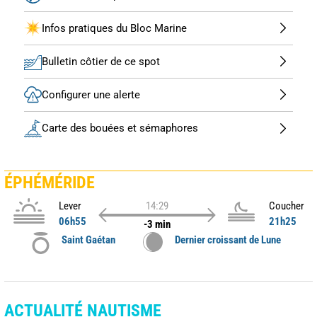
Infos pratiques du Bloc Marine
Bulletin côtier de ce spot
Configurer une alerte
Carte des bouées et sémaphores
ÉPHÉMÉRIDE
Lever
14:29
Coucher
06h55
21h25
-3 min
Saint Gaétan
Dernier croissant de Lune
ACTUALITÉ NAUTISME