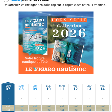
Douarnenez, en Bretagne : en août, cap sur la capitale des bateaux traditionnels et de la sardine
VEN
SAM
DIM
LUN
MAR
MER
JEU
VEN
07
08
09
10
11
12
13
14
-
-
-
-
-
-
-
-
-
-
-
-
-
-
-
-
nd
nd
nd
nd
nd
nd
nd
nd
-
-
-
-
-
-
-
-
nd
nd
nd
nd
nd
nd
nd
nd