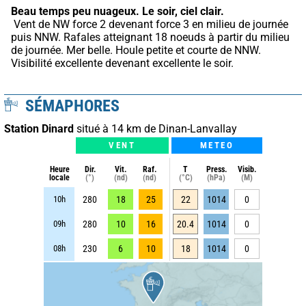
Beau temps peu nuageux.
Le soir, ciel clair.
 Vent de NW force 2 devenant force 3 en milieu de journée 
puis NNW. Rafales atteignant 18 noeuds à partir du milieu 
de journée. Mer belle. Houle petite et courte de NNW. 
Visibilité excellente devenant excellente le soir.
SÉMAPHORES
Station Dinard
situé à 14 km de Dinan-Lanvallay
VENT
METEO
Heure
Dir.
Vit.
Raf.
T
Press.
Visib.
locale
(°)
(nd)
(nd)
(°C)
(hPa)
(M)
10h
280
18
25
22
1014
0
09h
280
10
16
20.4
1014
0
08h
230
6
10
18
1014
0