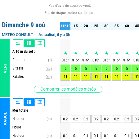
Pas d'avis de coup de vent.
Pas de risque météo sur le spot
Dimanche 9 aoû
11h10
15
20
25
30
35
40
4
10
15
20
25
30
35
40
45
Actualisé, il y a 3h
METEO CONSULT
A 10 m du sol :
Direction
315
°
315
°
315
°
315
°
315
°
315
°
315
°
315
(°)
VENT
Vitesse
5
5
5
5
5
5
5
5
(nd)
11
11
11
11
11
11
11
11
Rafales
(nd)
Comparer les modèles météo
Mer totale
VAGUE
Hauteur
(m)
0.2
0.2
0.2
0.2
0.2
0.2
0.2
0.
Houle
Hauteur
(m)
0.1
0.1
0.1
0.1
0.1
0.1
0.1
0.