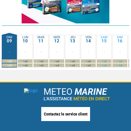
DIM
LUN
MAR
MER
JEU
VEN
SAM
DIM
09
10
11
12
13
14
15
16
-
-
-
-
-
-
-
-
-
-
-
-
-
-
-
-
nd
nd
nd
nd
nd
nd
nd
nd
-
-
-
-
-
-
-
-
nd
nd
nd
nd
nd
nd
nd
nd
METEO
MARINE
L'ASSISTANCE
MÉTÉO EN DIRECT
Contactez le service client