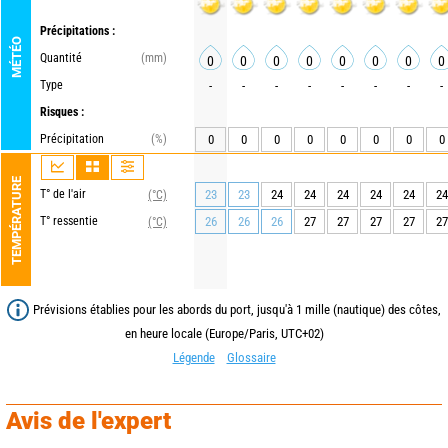
Précipitations :
MÉTÉO
Quantité
(mm)
0
0
0
0
0
0
0
0
Type
-
-
-
-
-
-
-
-
Risques :
Précipitation
(%)
0
0
0
0
0
0
0
0
TEMPÉRATURE
T° de l'air
23
23
24
24
24
24
24
24
(°C)
T° ressentie
26
26
26
27
27
27
27
27
(°C)
Prévisions établies pour les abords du port, jusqu'à 1 mille (nautique) des côtes,
en heure locale (Europe/Paris, UTC+02)
Légende
Glossaire
Avis de l'expert