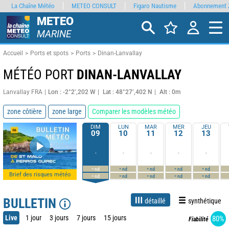
La Chaîne Météo
METEO CONSULT
Figaro Nautisme
Abonnement 
METEO
MARINE
Accueil
Ports et spots
Ports
Dinan-Lanvallay
MÉTÉO PORT
DINAN-LANVALLAY
Lanvallay FRA
Lon : -2°2’,202 W
Lat : 48°27’,402 N
Alt : 0m
zone côtière
zone large
Comparer les modèles météo
DIM
LUN
MAR
MER
JEU
09
10
11
12
13
-
-
-
-
-
-
-
-
-
-
nd
nd
nd
nd
nd
Brief des risques météo
-
-
-
-
-
nd
nd
nd
nd
nd
BULLETIN
détaillé
synthétique
Live
1 jour
3 jours
7 jours
15 jours
80%
Fiabilité