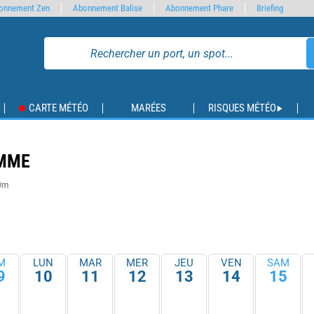
onnement Zen
Abonnement Balise
Abonnement Phare
Briefing
CARTE MÉTÉO
MARÉES
RISQUES MÉTÉO
OMME
 0m
M
LUN
MAR
MER
JEU
VEN
SAM
9
10
11
12
13
14
15