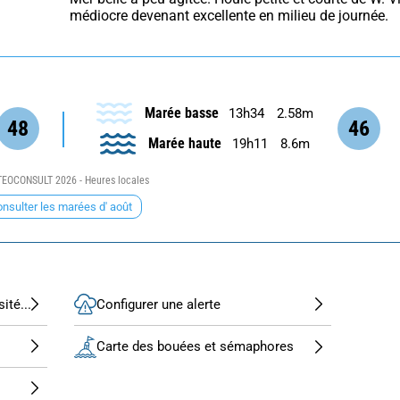
médiocre devenant excellente en milieu de journée.
Marée basse
13h34
2.58m
48
46
Marée haute
19h11
8.6m
EOCONSULT 2026 - Heures locales
nsulter les marées d' août
ité...
Configurer une alerte
Carte des bouées et sémaphores