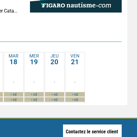
6 questions à Damien Dion, directeur d’Outremer Catamarans
MAR
MER
JEU
VEN
18
19
20
21
-
-
-
-
-
-
-
-
nd
nd
nd
nd
-
-
-
-
nd
nd
nd
nd
Contactez le service client