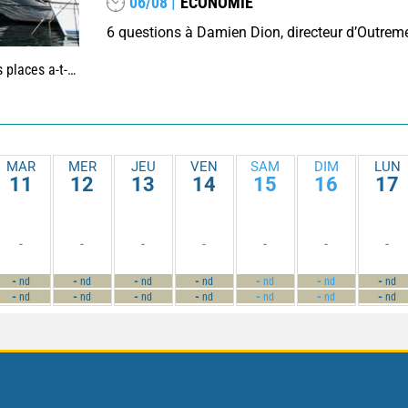
06/08 |
ECONOMIE
aiment commencé ?
MAR
MER
JEU
VEN
SAM
DIM
LUN
11
12
13
14
15
16
17
-
-
-
-
-
-
-
-
-
-
-
-
-
-
nd
nd
nd
nd
nd
nd
nd
-
-
-
-
-
-
-
nd
nd
nd
nd
nd
nd
nd