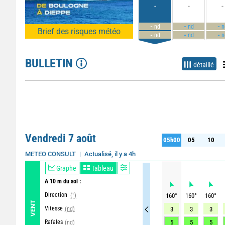
-
-
-
-
-
-
nd
nd
n
Brief des risques météo
-
-
-
nd
nd
n
BULLETIN
détaillé
Vendredi 7 août
05h00
05
10
05h00
05
10
Actualisé, il y a 4h
METEO CONSULT
Graphe
Tableau
A 10 m du sol :
Direction
(°)
160
°
160
°
160
°
VENT
Vitesse
(nd)
3
3
3
Rafales
5
5
5
(nd)