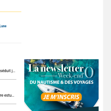
 Lune
Çeşme en août : la station balnéaire turque qui séduit jusque de l’autre côté de la mer Égée
Pêche à l’anguille : une tradition qui se perd entre estuaires et nuit tombée