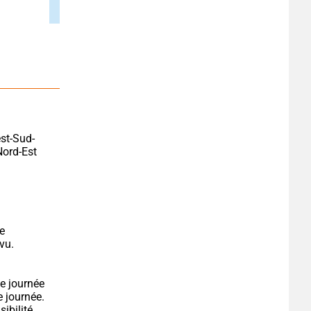
est-Sud-
ord-Est 
e 
vu.
journée. 
ibilité 