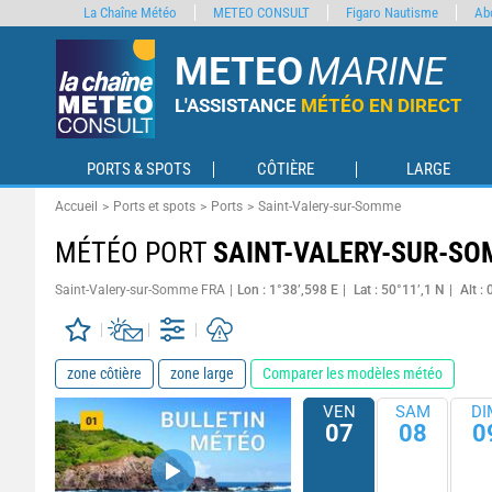
La Chaîne Météo
METEO CONSULT
Figaro Nautisme
Ab
METEO
MARINE
L'ASSISTANCE
MÉTÉO EN DIRECT
PORTS & SPOTS
CÔTIÈRE
LARGE
Accueil
Ports et spots
Ports
Saint-Valery-sur-Somme
MÉTÉO PORT
SAINT-VALERY-SUR-S
Saint-Valery-sur-Somme FRA
Lon : 1°38’,598 E
Lat : 50°11’,1 N
Alt :
zone côtière
zone large
Comparer les modèles météo
VEN
SAM
DI
07
08
0