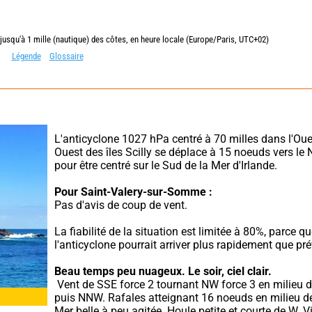
 jusqu'à 1 mille (nautique) des côtes, en heure locale (Europe/Paris, UTC+02)
Légende
Glossaire
L'anticyclone 1027 hPa centré à 70 milles dans l'Ou
Ouest des îles Scilly se déplace à 15 noeuds vers le N
pour être centré sur le Sud de la Mer d'Irlande.
Pour Saint-Valery-sur-Somme :
Pas d'avis de coup de vent.
La fiabilité de la situation est limitée à 80%, parce qu
l'anticyclone pourrait arriver plus rapidement que pré
Beau temps peu nuageux.
Le soir, ciel clair.
 Vent de SSE force 2 tournant NW force 3 en milieu de journée 
puis NNW. Rafales atteignant 16 noeuds en milieu de 
Mer belle à peu agitée. Houle petite et courte de W. Vis