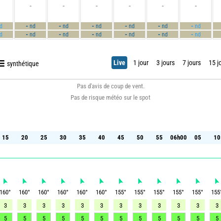
-
-
-
-
-
-
-
-
-
-
-
-
d
nd
nd
nd
nd
nd
nd
-
-
-
-
-
-
d
nd
nd
nd
nd
nd
nd
Live
1 jour
3 jours
7 jours
15 j
synthétique
Pas d'avis de coup de vent.
Pas de risque météo sur le spot
15
20
25
30
35
40
45
50
55
06h00
05
10
15
20
25
30
35
40
45
50
55
06h00
05
10
160
°
160
°
160
°
160
°
160
°
160
°
155
°
155
°
155
°
155
°
155
°
155
3
3
3
3
3
3
3
3
3
3
3
3
5
5
5
5
5
5
5
5
5
5
5
5