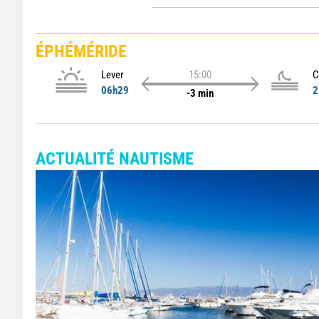
ÉPHÉMÉRIDE
Lever
15:00
C
06h29
2
-3 min
ACTUALITÉ NAUTISME