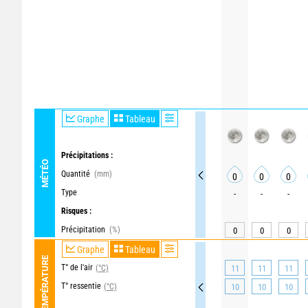
Graphe
Tableau
Précipitations :
MÉTÉO
Quantité
(mm)
0
0
0
Type
-
-
-
Risques :
Précipitation
(%)
0
0
0
Graphe
Tableau
TEMPÉRATURE
T° de l'air
(°C)
11
11
11
T° ressentie
(°C)
10
10
10