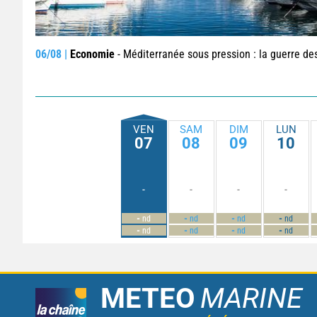
06/08 |
Economie
- Méditerranée sous pression : la guerre des places a-t-elle vr
VEN
SAM
DIM
LUN
07
08
09
10
-
-
-
-
-
-
-
-
nd
nd
nd
nd
-
-
-
-
nd
nd
nd
nd
METEO
MARINE