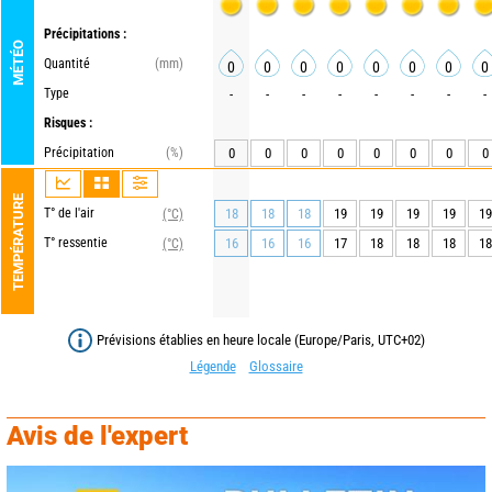
Précipitations :
MÉTÉO
Quantité
(mm)
0
0
0
0
0
0
0
0
Type
-
-
-
-
-
-
-
-
Risques :
Précipitation
(%)
0
0
0
0
0
0
0
0
TEMPÉRATURE
T° de l'air
18
18
18
19
19
19
19
19
(°C)
T° ressentie
16
16
16
17
18
18
18
18
(°C)
Prévisions établies en heure locale (Europe/Paris, UTC+02)
Légende
Glossaire
Avis de l'expert