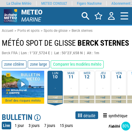
La Chaîne Météo
METEO CONSULT
Figaro Nautisme
Abonnement 
METEO
MARINE
Accueil
Ports et spots
Spots de glisse
Berck sternes
MÉTÉO SPOT DE GLISSE
BERCK STERNES
Berck FRA
Lon : 1°33’,5724 E
Lat : 50°23’,658 N
Alt : 1m
zone côtière
zone large
Comparer les modèles météo
LUN
MAR
MER
JEU
VEN
10
11
12
13
14
-
-
-
-
-
-
-
-
-
-
nd
nd
nd
nd
nd
Brief des risques météo
-
-
-
-
-
nd
nd
nd
nd
nd
BULLETIN
détaillé
synthétique
Live
1 jour
3 jours
7 jours
15 jours
80%
Fiabilité