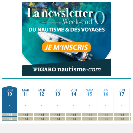
LUN
MAR
MER
JEU
VEN
SAM
DIM
LUN
10
11
12
13
14
15
16
17
-
-
-
-
-
-
-
-
-
-
-
-
-
-
-
-
nd
nd
nd
nd
nd
nd
nd
nd
-
-
-
-
-
-
-
-
nd
nd
nd
nd
nd
nd
nd
nd