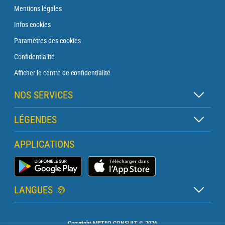
Mentions légales
Infos cookies
Paramètres des cookies
Confidentialité
Afficher le centre de confidentialité
NOS SERVICES
Abonnement Zen
LÉGENDES
Abonnement Balise
Légende des cartes
APPLICATIONS
Abonnement Traversée
Légende des pictogrammes
Abonnement Phare
Application Météo Marine
Glossaire
Briefing avec un prévisionniste
LANGUES
Bulletin Pro Marine
Français
Devis services PRO
Copyright METEO CONSULT © 2026