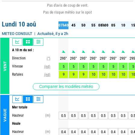
Pas d'avis de coup de vent.
Pas de risque météo sur le spot
Lundi 10 aoû
07h40
45
50
55
08h00
05
10
1
40
45
50
55
08h00
05
10
15
Actualisé, il y a 2h
METEO CONSULT
A 10 m du sol :
Direction
295
°
295
°
295
°
295
°
295
°
295
°
295
°
295
(°)
VENT
Vitesse
5
5
5
5
5
5
5
5
(nd)
9
9
9
10
10
10
10
10
Rafales
(nd)
Comparer les modèles météo
Mer totale
VAGUE
Hauteur
(m)
0.5
0.5
0.5
0.5
0.5
0.5
0.5
0.
Houle
Hauteur
(m)
0.4
0.4
0.4
0.4
0.4
0.4
0.4
0.