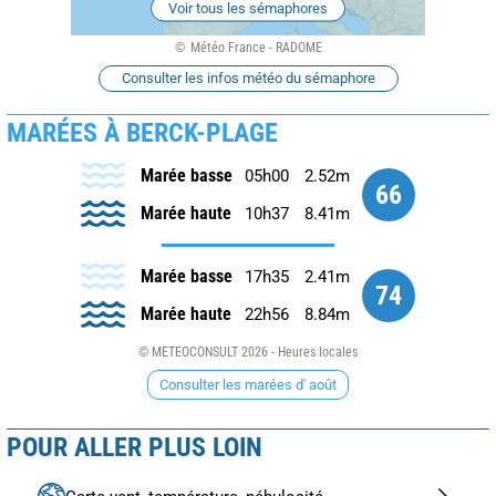
Voir tous les sémaphores
Météo France - RADOME
Consulter les infos météo du sémaphore
MARÉES À BERCK-PLAGE
Marée basse
05h00
2.52m
66
Marée haute
10h37
8.41m
Marée basse
17h35
2.41m
74
Marée haute
22h56
8.84m
© METEOCONSULT 2026 - Heures locales
Consulter les marées d' août
POUR ALLER PLUS LOIN