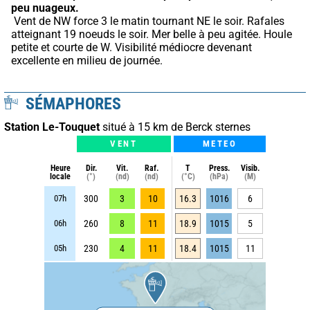
peu nuageux.
 Vent de NW force 3 le matin tournant NE le soir. Rafales 
atteignant 19 noeuds le soir. Mer belle à peu agitée. Houle 
petite et courte de W. Visibilité médiocre devenant 
excellente en milieu de journée.
SÉMAPHORES
Station Le-Touquet
situé à 15 km de Berck sternes
VENT
METEO
Heure
Dir.
Vit.
Raf.
T
Press.
Visib.
locale
(°)
(nd)
(nd)
(°C)
(hPa)
(M)
07h
300
3
10
16.3
1016
6
06h
260
8
11
18.9
1015
5
05h
230
4
11
18.4
1015
11