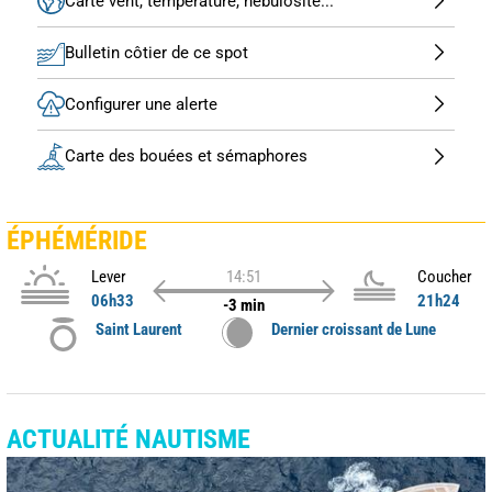
Carte vent, température, nébulosité...
Bulletin côtier de ce spot
Configurer une alerte
Carte des bouées et sémaphores
ÉPHÉMÉRIDE
Lever
14:51
Coucher
06h33
21h24
-3 min
Saint Laurent
Dernier croissant de Lune
ACTUALITÉ NAUTISME