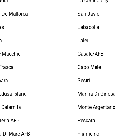
dola
La coruna city
 De Mallorca
San Javier
as
Labacolla
a
Laleu
e Macchie
Casale/AFB
Frasca
Capo Mele
nara
Sestri
dusa Island
Marina Di Ginosa
 Calamita
Monte Argentario
leria AFB
Pescara
a Di Mare AFB
Fiumicino