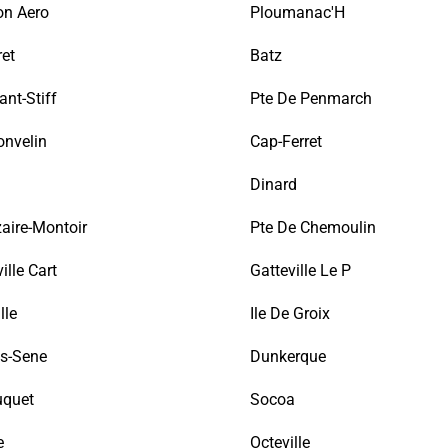
on Aero
Ploumanac'H
et
Batz
nt-Stiff
Pte De Penmarch
onvelin
Cap-Ferret
Dinard
aire-Montoir
Pte De Chemoulin
ille Cart
Gatteville Le P
lle
Ile De Groix
s-Sene
Dunkerque
uquet
Socoa
e
Octeville