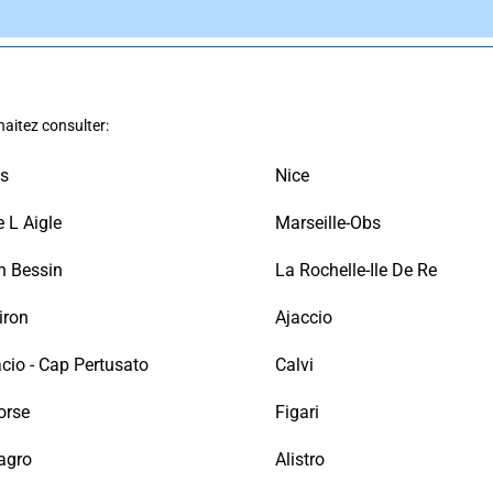
aitez consulter:
s
Nice
 L Aigle
Marseille-Obs
n Bessin
La Rochelle-Ile De Re
iron
Ajaccio
cio - Cap Pertusato
Calvi
orse
Figari
agro
Alistro