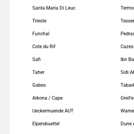
Santa Maria Di Leuc
Termo
Trieste
Tesse
Funchal
Pedra
Cote du Rif
Cazes 
Safi
Ibn Ba
Taher
Sidi 
Gabes
Tabar
Arkona / Cape
Greifs
Ueckermuende AUT
Warn
Elpersbuettel
Dune 