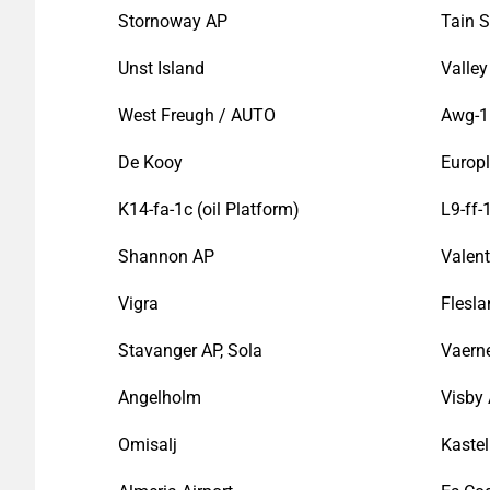
Stornoway AP
Tain 
Unst Island
Valle
West Freugh / AUTO
Awg-1 
De Kooy
Europ
K14-fa-1c (oil Platform)
L9-ff-
Shannon AP
Valent
Vigra
Flesl
Stavanger AP, Sola
Vaern
Angelholm
Visby
Omisalj
Kastel