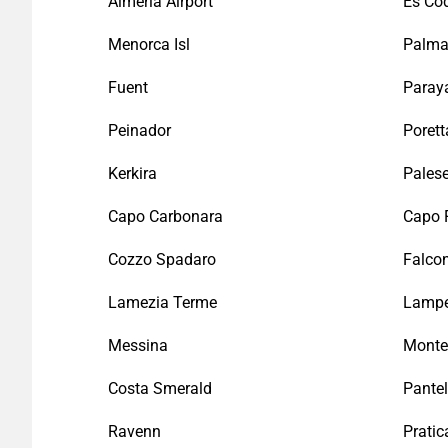
Almeria Airport
Es Co
Menorca Isl
Palma
Fuent
Paray
Peinador
Porett
Kerkira
Pales
Capo Carbonara
Capo 
Cozzo Spadaro
Falco
Lamezia Terme
Lampe
Messina
Monte
Costa Smerald
Pantel
Ravenn
Pratic