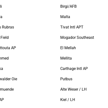
li
Birgi/AFB
ra
Malta
s Rubras
Tivat Intl APT
Field
Mogador Southeast
ttouta AP
El Mellah
Ahmed
Mellita
ka
Carthage Intl AP
walder Oie
Putbus
emuende
Alte Weser / LH
AP
Kiel / LH