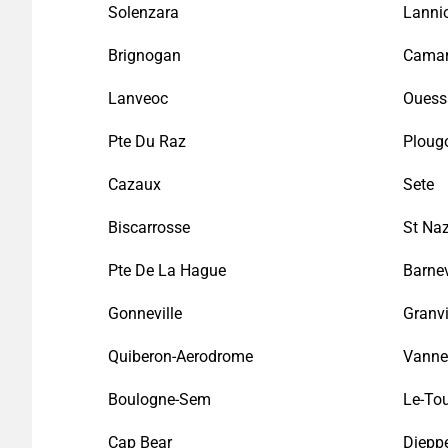
Solenzara
Lanni
Brignogan
Camar
Lanveoc
Ouessa
Pte Du Raz
Ploug
Cazaux
Sete
Biscarrosse
St Naz
Pte De La Hague
Barnev
Gonneville
Granvi
Quiberon-Aerodrome
Vanne
Boulogne-Sem
Le-To
Cap Bear
Diepp