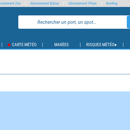
onnement Zen
Abonnement Balise
Abonnement Phare
Briefing
CARTE MÉTÉO
MARÉES
RISQUES MÉTÉO