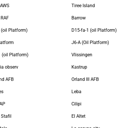
SAWS
Tiree Island
y RAF
Barrow
(oil Platform)
D15-fa-1 (oil Platform)
latform
J6-A (Oil Platform)
1 (oil Platform)
Vlissingen
ia observ
Kastrup
and AFB
Orland III AFB
es
Leba
 AP
Cilipi
 Stafil
El Altet