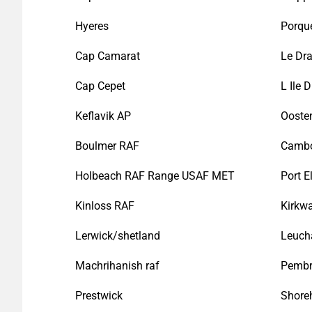
Hyeres
Porque
Cap Camarat
Le Dr
Cap Cepet
L Ile 
Keflavik AP
Ooste
Boulmer RAF
Camb
Holbeach RAF Range USAF MET
Port E
Kinloss RAF
Kirkwa
Lerwick/shetland
Leuch
Machrihanish raf
Pembr
Prestwick
Shore