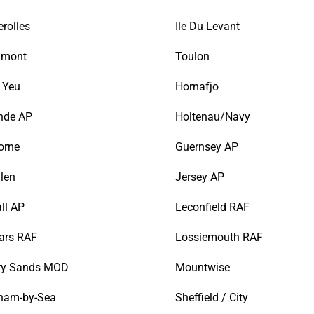
rolles
Ile Du Levant
amont
Toulon
D Yeu
Hornafjo
nde AP
Holtenau/Navy
orne
Guernsey AP
llen
Jersey AP
ll AP
Leconfield RAF
ars RAF
Lossiemouth RAF
y Sands MOD
Mountwise
ham-by-Sea
Sheffield / City