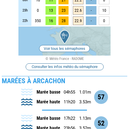
23h
0
13
23
22.6
-
10
22h
350
16
28
22.9
-
0
Voir tous les sémaphores
Météo France - RADOME
Consulter les infos météo du sémaphore
MARÉES À ARCACHON
Marée basse
04h55
1.01m
57
Marée haute
11h20
3.53m
Marée basse
17h22
1.13m
52
Marée haute
23h56
3.52m