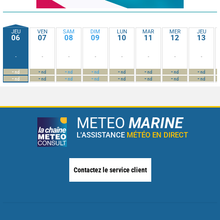
JEU
VEN
SAM
DIM
LUN
MAR
MER
JEU
06
07
08
09
10
11
12
13
-
-
-
-
-
-
-
-
-
-
-
-
-
-
-
-
nd
nd
nd
nd
nd
nd
nd
nd
-
-
-
-
-
-
-
-
nd
nd
nd
nd
nd
nd
nd
nd
METEO
MARINE
L'ASSISTANCE
MÉTÉO EN DIRECT
Contactez le service client