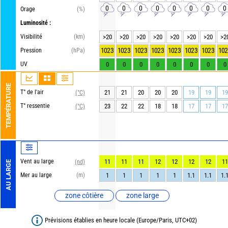
0
0
0
0
0
0
0
0
Orage
(%)
Luminosité :
Visibilité
(km)
>20
>20
>20
>20
>20
>20
>20
>2
1023
1023
1023
1023
1023
1023
1023
102
Pression
(hPa)
UV
0
0
0
0
0
0
0
0
TEMPÉRATURE
T° de l'air
21
21
20
20
20
19
19
19
(°C)
T° ressentie
23
22
22
18
18
17
17
17
(°C)
Vent au large
11
11
11
12
12
12
12
11
(nd)
AU LARGE
Mer au large
(m)
1
1
1
1
1
1.1
1.1
1.
zone côtière
zone large
Prévisions établies en heure locale (Europe/Paris, UTC+02)