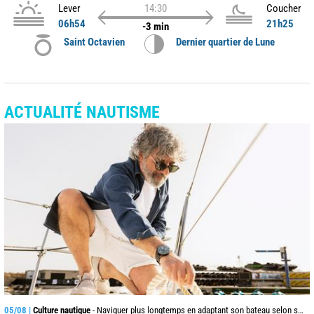
Lever
14:30
Coucher
06h54
21h25
-3 min
Saint Octavien
Dernier quartier de Lune
ACTUALITÉ NAUTISME
05/08 |
Culture nautique
- Naviguer plus longtemps en adaptant son bateau selon son âge