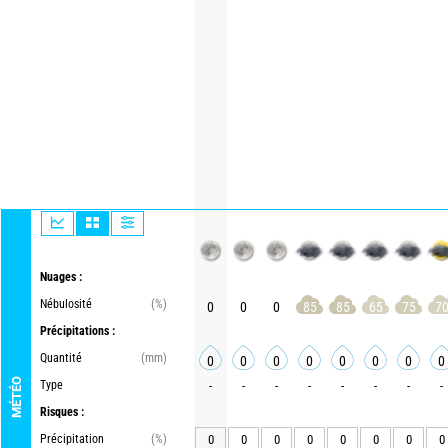
Nuages :
Nébulosité
(%)
0
0
0
85
85
65
75
7
Précipitations :
Quantité
(mm)
0
0
0
0
0
0
0
0
MÉTÉO
Type
-
-
-
-
-
-
-
-
Risques :
Précipitation
(%)
0
0
0
0
0
0
0
0