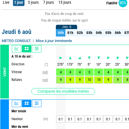
Live
1 jour
3 jours
7 jours
15 jours
80%
Fiabilité
Pas d'avis de coup de vent.
Pas de risque météo sur le spot
Jeu. 6
Jeu. 6
Jeudi 6 aoû
00h
01h
02h
03h
04h
05h
06h
07
00h
01h
02h
03h
04h
05h
06h
07
Run : 5/08 15Z
Mise à jour imminente
METEO CONSULT
A 10 m du sol :
Direction
275
°
175
°
75
°
5
°
10
°
20
°
25
°
30
(°)
VENT
Vitesse
4
4
4
5
4
4
4
4
(nd)
9
9
9
10
10
9
9
8
Rafales
(nd)
Comparer les modèles météo
Mer totale
Hauteur
(m)
0.1
0.1
0.1
0.1
0.1
0.1
0.1
0.
Mer du vent