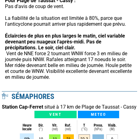
Pour Plage de Taussat - Cassy :
Pas d'avis de coup de vent.
La fiabilité de la situation est limitée à 80%, parce que 
l'anticyclone pourrait arriver plus rapidement que prévu.
Éclaircies de plus en plus larges le matin, ciel variable 
devenant peu nuageux l'après-midi.
Pas de 
précipitations.
Le soir, ciel clair.
 Vent de NNE force 2 tournant WNW force 3 en milieu de 
journée puis NNW. Rafales atteignant 17 noeuds le soir. 
Mer ridée devenant belle en milieu de journée. Houle petite 
et courte de WNW. Visibilité excellente devenant excellente 
en milieu de journée.
SÉMAPHORES
Station Cap-Ferret
situé à 17 km de Plage de Taussat - Cassy
VENT
METEO
Heure
Dir.
Vit.
Raf.
T
Press.
Visib.
locale
(°)
(nd)
(nd)
(°C)
(hPa)
(M)
00h
10
11
21
22.2
-
0