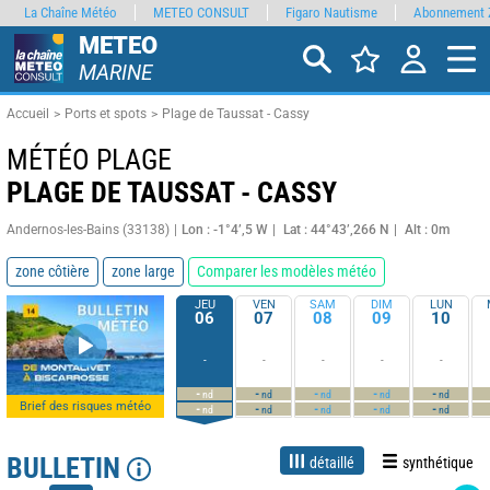
La Chaîne Météo
METEO CONSULT
Figaro Nautisme
Abonnement 
METEO
MARINE
Accueil
Ports et spots
Plage de Taussat - Cassy
MÉTÉO PLAGE
PLAGE DE TAUSSAT - CASSY
Andernos-les-Bains (33138)
Lon : -1°4’,5 W
Lat : 44°43’,266 N
Alt : 0m
zone côtière
zone large
Comparer les modèles météo
JEU
VEN
SAM
DIM
LUN
06
07
08
09
10
-
-
-
-
-
-
-
-
-
-
nd
nd
nd
nd
nd
Brief des risques météo
-
-
-
-
-
nd
nd
nd
nd
nd
BULLETIN
détaillé
synthétique