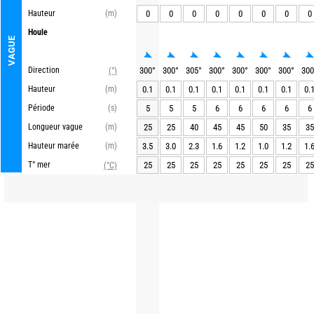
Hauteur
(m)
0
0
0
0
0
0
0
0
Houle
VAGUE
Direction
300
°
300
°
305
°
300
°
300
°
300
°
300
°
300
(°)
Hauteur
(m)
0.1
0.1
0.1
0.1
0.1
0.1
0.1
0.
Période
(s)
5
5
5
6
6
6
6
6
Longueur vague
(m)
25
25
40
45
45
50
35
35
Hauteur marée
(m)
3.5
3.0
2.3
1.6
1.2
1.0
1.2
1.
T° mer
25
25
25
25
25
25
25
25
(°C)