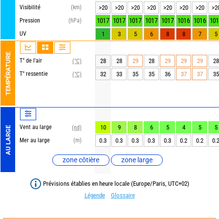
Visibilité
(km)
>20
>20
>20
>20
>20
>20
>20
>2
1017
1017
1017
1017
1017
1016
1016
101
Pression
(hPa)
UV
1
3
5
6
8
8
7
5
TEMPÉRATURE
T° de l'air
28
28
29
28
29
29
29
28
(°C)
T° ressentie
32
33
35
35
36
37
37
35
(°C)
Vent au large
10
9
8
6
5
4
5
5
(nd)
AU LARGE
Mer au large
(m)
0.3
0.3
0.3
0.3
0.3
0.2
0.2
0.
zone côtière
zone large
Prévisions établies en heure locale (Europe/Paris, UTC+02)
Légende
Glossaire