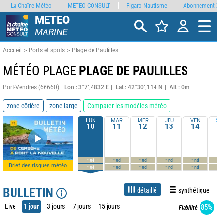
La Chaîne Météo
METEO CONSULT
Figaro Nautisme
Abonnement 
METEO
MARINE
Accueil
Ports et spots
Plage de Paulilles
MÉTÉO PLAGE
PLAGE DE PAULILLES
Port-Vendres (66660)
Lon : 3°7’,4832 E
Lat : 42°30’,114 N
Alt : 0m
zone côtière
zone large
Comparer les modèles météo
LUN
MAR
MER
JEU
VEN
10
11
12
13
14
-
-
-
-
-
-
-
-
-
-
nd
nd
nd
nd
nd
Brief des risques météo
-
-
-
-
-
nd
nd
nd
nd
nd
BULLETIN
détaillé
synthétique
Live
1 jour
3 jours
7 jours
15 jours
85%
Fiabilité