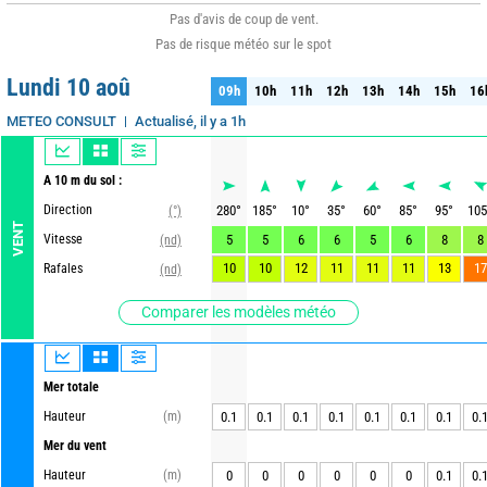
Pas d'avis de coup de vent.
Pas de risque météo sur le spot
Lundi 10 aoû
09h
10h
11h
12h
13h
14h
15h
16
09h
10h
11h
12h
13h
14h
15h
16
Actualisé, il y a 1h
METEO CONSULT
A 10 m du sol :
Direction
280
°
185
°
10
°
35
°
60
°
85
°
95
°
105
(°)
VENT
Vitesse
5
5
6
6
5
6
8
8
(nd)
10
10
12
11
11
11
13
17
Rafales
(nd)
Comparer les modèles météo
Mer totale
Hauteur
(m)
0.1
0.1
0.1
0.1
0.1
0.1
0.1
0.
Mer du vent
Hauteur
(m)
0
0
0
0
0
0
0.1
0.