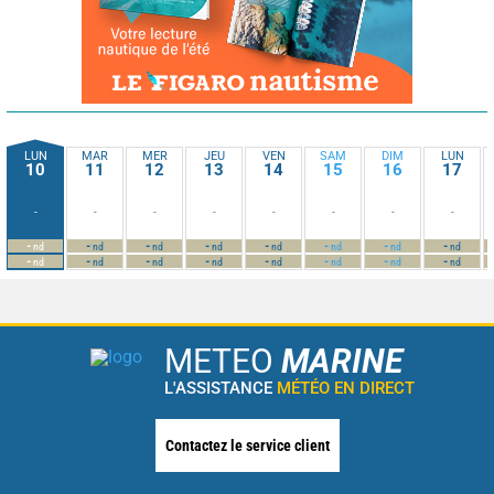
LUN
MAR
MER
JEU
VEN
SAM
DIM
LUN
10
11
12
13
14
15
16
17
-
-
-
-
-
-
-
-
-
-
-
-
-
-
-
-
nd
nd
nd
nd
nd
nd
nd
nd
-
-
-
-
-
-
-
-
nd
nd
nd
nd
nd
nd
nd
nd
METEO
MARINE
L'ASSISTANCE
MÉTÉO EN DIRECT
Contactez le service client