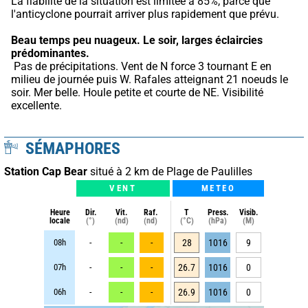
La fiabilité de la situation est limitée à 85%, parce que 
l'anticyclone pourrait arriver plus rapidement que prévu.
Beau temps peu nuageux.
Le soir, larges éclaircies 
prédominantes.
 Pas de précipitations. Vent de N force 3 tournant E en 
milieu de journée puis W. Rafales atteignant 21 noeuds le 
soir. Mer belle. Houle petite et courte de NE. Visibilité 
excellente.
SÉMAPHORES
Station Cap Bear
situé à 2 km de Plage de Paulilles
VENT
METEO
Heure
Dir.
Vit.
Raf.
T
Press.
Visib.
locale
(°)
(nd)
(nd)
(°C)
(hPa)
(M)
08h
-
-
-
28
1016
9
07h
-
-
-
26.7
1016
0
06h
-
-
-
26.9
1016
0