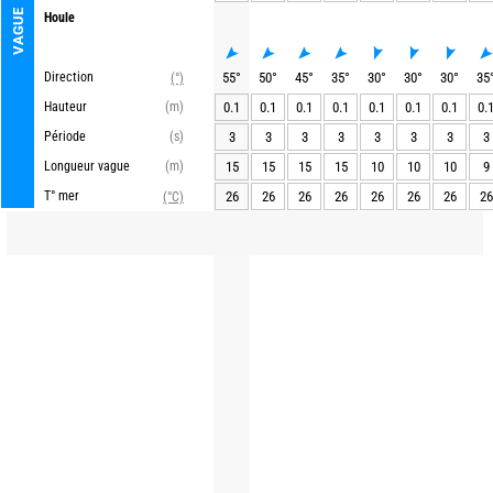
VAGUE
Houle
Direction
55
°
50
°
45
°
35
°
30
°
30
°
30
°
35
(°)
Hauteur
(m)
0.1
0.1
0.1
0.1
0.1
0.1
0.1
0.
Période
(s)
3
3
3
3
3
3
3
3
Longueur vague
(m)
15
15
15
15
10
10
10
9
T° mer
26
26
26
26
26
26
26
26
(°C)