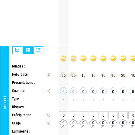
Nuages :
Nébulosité
(%)
35
35
10
10
10
15
20
1
Précipitations :
Quantité
(mm)
0
0
0
0
0
0
0
0
MÉTÉO
Type
-
-
-
-
-
-
-
-
Risques :
Précipitation
(%)
0
0
0
0
0
0
0
0
0
0
0
0
0
0
0
0
Orage
(%)
Luminosité :