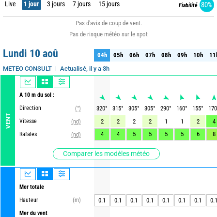
Live
1 jour
3 jours
7 jours
15 jours
80%
Fiabilité
Pas d'avis de coup de vent.
Pas de risque météo sur le spot
Lundi 10 aoû
04h
05h
06h
07h
08h
09h
10h
11
04h
05h
06h
07h
08h
09h
10h
11
Actualisé, il y a 3h
METEO CONSULT
A 10 m du sol :
Direction
320
°
315
°
305
°
305
°
290
°
160
°
155
°
170
(°)
VENT
Vitesse
2
2
2
2
1
1
2
4
(nd)
4
4
5
5
5
5
6
8
Rafales
(nd)
Comparer les modèles météo
Mer totale
Hauteur
(m)
0.1
0.1
0.1
0.1
0.1
0.1
0.1
0.
Mer du vent