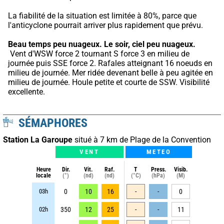
La fiabilité de la situation est limitée à 80%, parce que 
l'anticyclone pourrait arriver plus rapidement que prévu.
Beau temps peu nuageux.
Le soir, ciel peu nuageux.
 Vent d'WSW force 2 tournant S force 3 en milieu de 
journée puis SSE force 2. Rafales atteignant 16 noeuds en 
milieu de journée. Mer ridée devenant belle à peu agitée en 
milieu de journée. Houle petite et courte de SSW. Visibilité 
excellente.
SÉMAPHORES
Station La Garoupe
situé à 7 km de Plage de la Convention
VENT
METEO
Heure
Dir.
Vit.
Raf.
T
Press.
Visib.
locale
(°)
(nd)
(nd)
(°C)
(hPa)
(M)
03h
0
10
16
-
-
0
02h
350
12
25
-
-
11