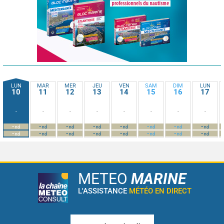
LUN
MAR
MER
JEU
VEN
SAM
DIM
LUN
10
11
12
13
14
15
16
17
-
-
-
-
-
-
-
-
-
-
-
-
-
-
-
-
nd
nd
nd
nd
nd
nd
nd
nd
-
-
-
-
-
-
-
-
nd
nd
nd
nd
nd
nd
nd
nd
METEO
MARINE
L'ASSISTANCE
MÉTÉO EN DIRECT