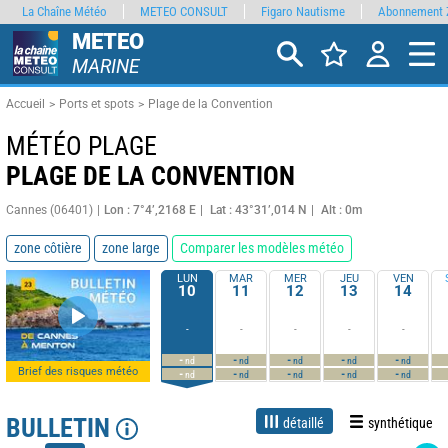
La Chaîne Météo
METEO CONSULT
Figaro Nautisme
Abonnement 
METEO
MARINE
Accueil
Ports et spots
Plage de la Convention
MÉTÉO PLAGE
PLAGE DE LA CONVENTION
Cannes (06401)
Lon : 7°4’,2168 E
Lat : 43°31’,014 N
Alt : 0m
zone côtière
zone large
Comparer les modèles météo
LUN
MAR
MER
JEU
VEN
10
11
12
13
14
-
-
-
-
-
-
-
-
-
-
nd
nd
nd
nd
nd
Brief des risques météo
-
-
-
-
-
nd
nd
nd
nd
nd
BULLETIN
détaillé
synthétique