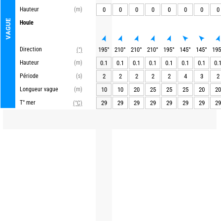
Hauteur
(m)
0
0
0
0
0
0
0
0
VAGUE
Houle
Direction
195
°
210
°
210
°
210
°
195
°
145
°
145
°
195
(°)
Hauteur
(m)
0.1
0.1
0.1
0.1
0.1
0.1
0.1
0.
Période
(s)
2
2
2
2
2
4
3
2
Longueur vague
(m)
10
10
20
25
25
25
20
20
T° mer
29
29
29
29
29
29
29
29
(°C)