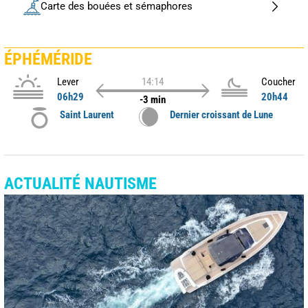
Carte des bouées et sémaphores
ÉPHÉMÉRIDE
Lever
14:14
Coucher
06h29
20h44
-3 min
Saint Laurent
Dernier croissant de Lune
ACTUALITÉ NAUTISME