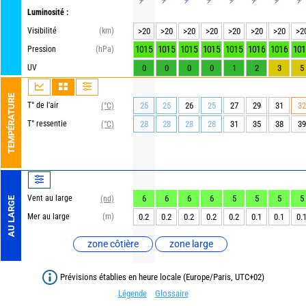
Luminosité :
Visibilité
(km)
>20
>20
>20
>20
>20
>20
>20
>2
1015
1015
1015
1015
1015
1016
1016
101
Pression
(hPa)
UV
0
0
0
0
1
2
3
5
TEMPÉRATURE
T° de l'air
25
25
26
25
27
29
31
32
(°C)
T° ressentie
28
28
28
28
31
35
38
39
(°C)
Vent au large
6
6
6
6
5
5
5
5
(nd)
AU LARGE
Mer au large
(m)
0.2
0.2
0.2
0.2
0.2
0.1
0.1
0.
zone côtière
zone large
Prévisions établies en heure locale (Europe/Paris, UTC+02)
Légende
Glossaire