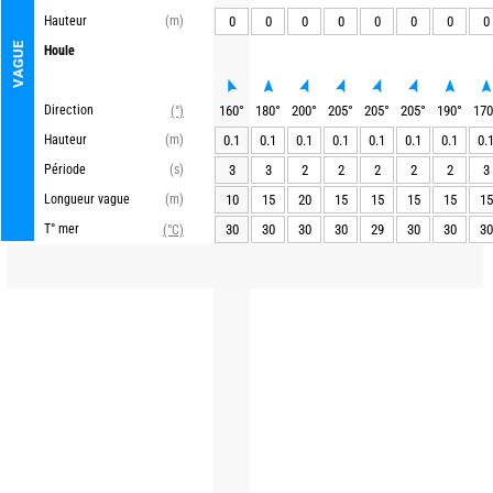
Hauteur
(m)
0
0
0
0
0
0
0
0
VAGUE
Houle
Direction
160
°
180
°
200
°
205
°
205
°
205
°
190
°
170
(°)
Hauteur
(m)
0.1
0.1
0.1
0.1
0.1
0.1
0.1
0.
Période
(s)
3
3
2
2
2
2
2
3
Longueur vague
(m)
10
15
20
15
15
15
15
15
T° mer
30
30
30
30
29
30
30
30
(°C)