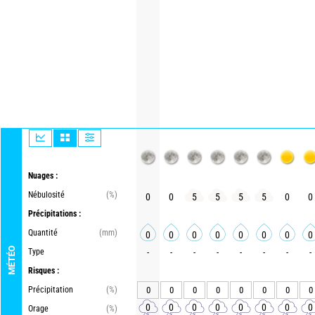
Nuages :
Nébulosité
(%)
0
0
5
5
5
5
0
0
Précipitations :
Quantité
(mm)
0
0
0
0
0
0
0
0
MÉTÉO
Type
-
-
-
-
-
-
-
-
Risques :
Précipitation
(%)
0
0
0
0
0
0
0
0
0
0
0
0
0
0
0
0
Orage
(%)