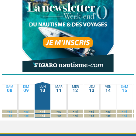
SAM
DIM
LUN
MAR
MER
JEU
VEN
SAM
08
09
10
11
12
13
14
15
-
-
-
-
-
-
-
-
-
-
-
-
-
-
-
-
nd
nd
nd
nd
nd
nd
nd
nd
-
-
-
-
-
-
-
-
nd
nd
nd
nd
nd
nd
nd
nd