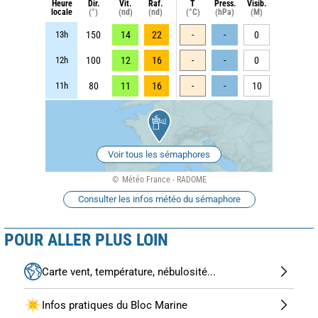
Heure
Dir.
Vit.
Raf.
T
Press.
Visib.
locale
(°)
(nd)
(nd)
(°C)
(hPa)
(M)
13h
150
14
22
-
-
0
12h
100
12
16
-
-
0
11h
80
11
16
-
-
10
Voir tous les sémaphores
Météo France - RADOME
Consulter les infos météo du sémaphore
POUR ALLER PLUS LOIN
Carte vent, température, nébulosité...
Infos pratiques du Bloc Marine