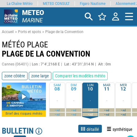
La Chaîne Météo
METEO CONSULT
Figaro Nautisme
Abonnement 
METEO
MARINE
Accueil
Ports et spots
Plage de la Convention
MÉTÉO PLAGE
PLAGE DE LA CONVENTION
Cannes (06401)
Lon : 7°4’,2168 E
Lat : 43°31’,014 N
Alt : 0m
zone côtière
zone large
Comparer les modèles météo
SAM
DIM
LUN
MAR
MER
08
09
10
11
12
-
-
-
-
-
-
-
-
-
-
nd
nd
nd
nd
nd
Brief des risques météo
-
-
-
-
-
nd
nd
nd
nd
nd
BULLETIN
détaillé
synthétique