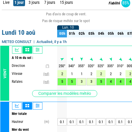
Live
1 jour
3 jours
7 jours
15 jours
85%
Fiabilité
Pas d'avis de coup de vent.
Pas de risque météo sur le spot
Lun. 10
Lun. 10
Lundi 10 aoû
00h
01h
02h
03h
04h
05h
06h
07
00h
01h
02h
03h
04h
05h
06h
07
Actualisé, il y a 1h
METEO CONSULT
A 10 m du sol :
Direction
250
°
340
°
355
°
320
°
325
°
335
°
310
°
305
(°)
VENT
Vitesse
2
1
1
2
2
2
2
2
(nd)
5
5
3
3
5
4
4
4
Rafales
(nd)
Comparer les modèles météo
Mer totale
Hauteur
(m)
0.1
0.1
0.1
0.1
0.1
0.1
0.1
0.
Mer du vent