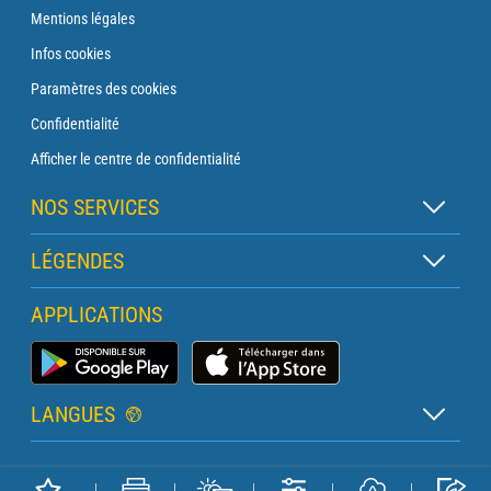
Mentions légales
Infos cookies
Paramètres des cookies
Confidentialité
Afficher le centre de confidentialité
NOS SERVICES
Abonnement Zen
LÉGENDES
Abonnement Balise
Légende des cartes
APPLICATIONS
Abonnement Traversée
Légende des pictogrammes
Abonnement Phare
Application Météo Marine
Glossaire
Briefing avec un prévisionniste
LANGUES
Bulletin Pro Marine
Français
Devis services PRO
Copyright METEO CONSULT © 2026