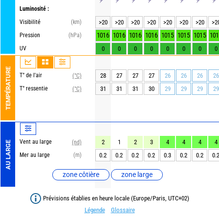
Luminosité :
Visibilité
(km)
>20
>20
>20
>20
>20
>20
>20
>2
1016
1016
1016
1016
1015
1015
1015
101
Pression
(hPa)
UV
0
0
0
0
0
0
0
0
TEMPÉRATURE
T° de l'air
28
27
27
27
26
26
26
26
(°C)
T° ressentie
31
31
31
30
29
29
29
29
(°C)
Vent au large
2
1
2
3
4
4
4
4
(nd)
AU LARGE
Mer au large
(m)
0.2
0.2
0.2
0.2
0.3
0.2
0.2
0.
zone côtière
zone large
Prévisions établies en heure locale (Europe/Paris, UTC+02)
Légende
Glossaire