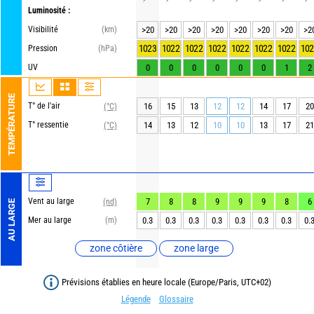
Luminosité :
Visibilité
(km)
>20
>20
>20
>20
>20
>20
>20
>2
1023
1022
1022
1022
1022
1022
1022
102
Pression
(hPa)
UV
0
0
0
0
0
0
1
2
TEMPÉRATURE
T° de l'air
16
15
13
12
12
14
17
20
(°C)
T° ressentie
14
13
12
10
10
13
17
21
(°C)
Vent au large
7
8
8
9
9
9
8
6
(nd)
AU LARGE
Mer au large
(m)
0.3
0.3
0.3
0.3
0.3
0.3
0.3
0.
zone côtière
zone large
Prévisions établies en heure locale (Europe/Paris, UTC+02)
Légende
Glossaire