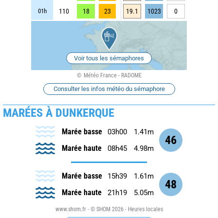
01h
110
18
23
19.1
1023
0
Voir tous les sémaphores
Météo France - RADOME
Consulter les infos météo du sémaphore
MARÉES À DUNKERQUE
Marée basse
03h00
1.41m
46
Marée haute
08h45
4.98m
Marée basse
15h39
1.61m
48
Marée haute
21h19
5.05m
www.shom.fr - © SHOM 2026 - Heures locales