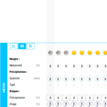
Nuages :
Nébulosité
(%)
0
0
0
5
5
5
5
5
Précipitations :
Quantité
(mm)
0
0
0
0
0
0
0
0
MÉTÉO
Type
-
-
-
-
-
-
-
-
Risques :
Précipitation
(%)
0
0
0
0
0
0
0
0
0
0
0
0
0
0
0
0
Orage
(%)