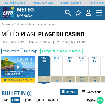
La Chaîne Météo
METEO CONSULT
Figaro Nautisme
Abonnement 
METEO
MARINE
Accueil
Ports et spots
Plage du Casino
MÉTÉO PLAGE
PLAGE DU CASINO
Bray-Dunes (59123)
Lon : 2°31’,0836 E
Lat : 51°4’,8 N
Alt : 0m
zone côtière
zone large
Comparer les modèles météo
SAM
DIM
LUN
MAR
MER
08
09
10
11
12
-
-
-
-
-
-
-
-
-
-
nd
nd
nd
nd
nd
Brief des risques météo
-
-
-
-
-
nd
nd
nd
nd
nd
BULLETIN
détaillé
synthétique
Live
1 jour
3 jours
7 jours
15 jours
90%
Fiabilité