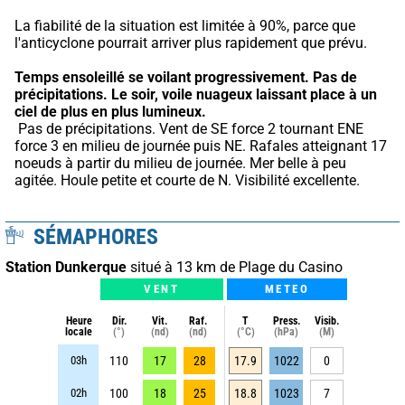
La fiabilité de la situation est limitée à 90%, parce que 
l'anticyclone pourrait arriver plus rapidement que prévu.
Temps ensoleillé se voilant progressivement.
Pas de 
précipitations.
Le soir, voile nuageux laissant place à un 
ciel de plus en plus lumineux.
 Pas de précipitations. Vent de SE force 2 tournant ENE 
force 3 en milieu de journée puis NE. Rafales atteignant 17 
noeuds à partir du milieu de journée. Mer belle à peu 
agitée. Houle petite et courte de N. Visibilité excellente.
SÉMAPHORES
Station Dunkerque
situé à 13 km de Plage du Casino
VENT
METEO
Heure
Dir.
Vit.
Raf.
T
Press.
Visib.
locale
(°)
(nd)
(nd)
(°C)
(hPa)
(M)
03h
110
17
28
17.9
1022
0
02h
100
18
25
18.8
1023
7