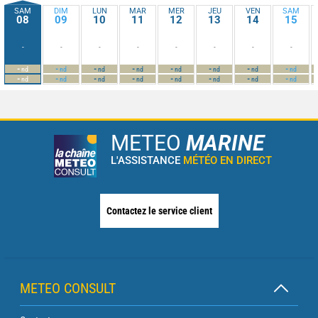
SAM
DIM
LUN
MAR
MER
JEU
VEN
SAM
08
09
10
11
12
13
14
15
-
-
-
-
-
-
-
-
-
-
-
-
-
-
-
-
nd
nd
nd
nd
nd
nd
nd
nd
-
-
-
-
-
-
-
-
nd
nd
nd
nd
nd
nd
nd
nd
METEO
MARINE
L'ASSISTANCE
MÉTÉO EN DIRECT
Contactez le service client
METEO CONSULT