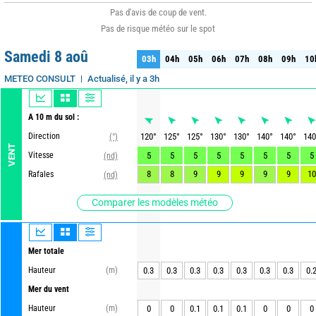
Pas d'avis de coup de vent.
Pas de risque météo sur le spot
Samedi 8 aoû
03h
04h
05h
06h
07h
08h
09h
10
03h
04h
05h
06h
07h
08h
09h
10
Actualisé, il y a 3h
METEO CONSULT
A 10 m du sol :
Direction
120
°
125
°
125
°
130
°
130
°
140
°
140
°
140
(°)
VENT
Vitesse
5
5
5
5
5
5
5
5
(nd)
8
8
9
9
9
9
9
10
Rafales
(nd)
Comparer les modèles météo
Mer totale
Hauteur
(m)
0.3
0.3
0.3
0.3
0.3
0.3
0.3
0.
Mer du vent
Hauteur
(m)
0
0
0.1
0.1
0.1
0
0
0