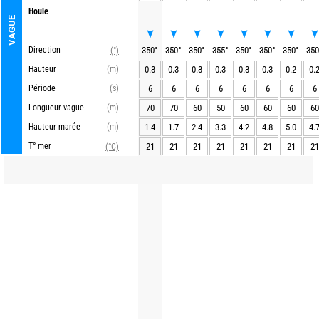
Houle
VAGUE
Direction
350
°
350
°
350
°
355
°
350
°
350
°
350
°
350
(°)
Hauteur
(m)
0.3
0.3
0.3
0.3
0.3
0.3
0.2
0.
Période
(s)
6
6
6
6
6
6
6
6
Longueur vague
(m)
70
70
60
50
60
60
60
60
Hauteur marée
(m)
1.4
1.7
2.4
3.3
4.2
4.8
5.0
4.
T° mer
21
21
21
21
21
21
21
21
(°C)