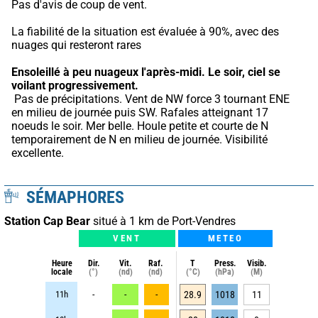
Pas d'avis de coup de vent.
La fiabilité de la situation est évaluée à 90%, avec des 
nuages qui resteront rares
Ensoleillé à peu nuageux l'après-midi.
Le soir, ciel se 
voilant progressivement.
 Pas de précipitations. Vent de NW force 3 tournant ENE 
en milieu de journée puis SW. Rafales atteignant 17 
noeuds le soir. Mer belle. Houle petite et courte de N 
temporairement de N en milieu de journée. Visibilité 
excellente.
SÉMAPHORES
Station Cap Bear
situé à 1 km de Port-Vendres
VENT
METEO
Heure
Dir.
Vit.
Raf.
T
Press.
Visib.
locale
(°)
(nd)
(nd)
(°C)
(hPa)
(M)
11h
-
-
-
28.9
1018
11