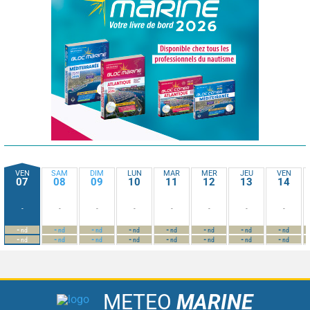
VEN
SAM
DIM
LUN
MAR
MER
JEU
VEN
07
08
09
10
11
12
13
14
-
-
-
-
-
-
-
-
-
-
-
-
-
-
-
-
nd
nd
nd
nd
nd
nd
nd
nd
-
-
-
-
-
-
-
-
nd
nd
nd
nd
nd
nd
nd
nd
METEO
MARINE