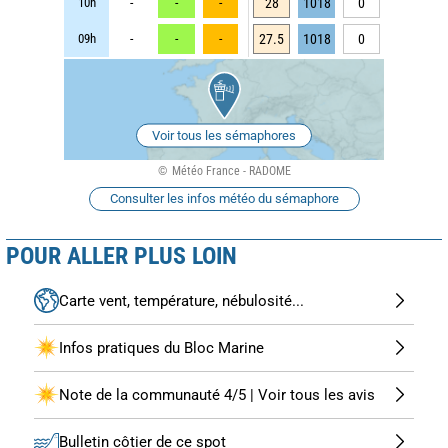
10h
-
-
-
28
1018
0
09h
-
-
-
27.5
1018
0
Voir tous les sémaphores
Météo France - RADOME
Consulter les infos météo du sémaphore
POUR ALLER PLUS LOIN
Carte vent, température, nébulosité...
Infos pratiques du Bloc Marine
Note de la communauté 4/5 | Voir tous les avis
Bulletin côtier de ce spot