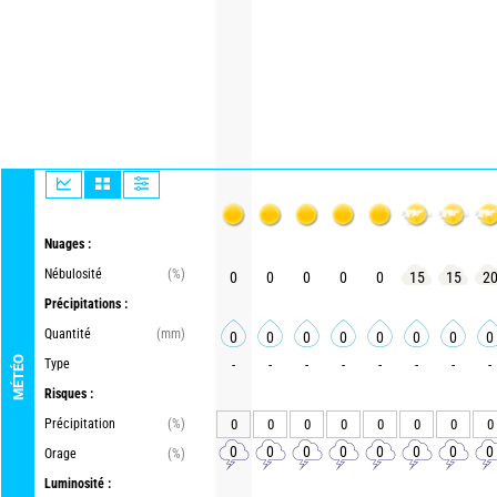
Nuages :
Nébulosité
(%)
0
0
0
0
0
15
15
2
Précipitations :
Quantité
(mm)
0
0
0
0
0
0
0
0
MÉTÉO
Type
-
-
-
-
-
-
-
-
Risques :
Précipitation
(%)
0
0
0
0
0
0
0
0
0
0
0
0
0
0
0
0
Orage
(%)
Luminosité :