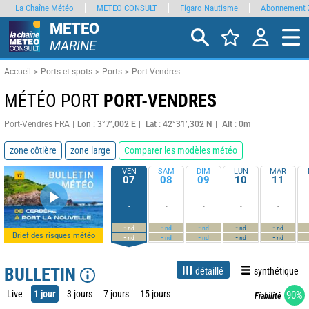
La Chaîne Météo
METEO CONSULT
Figaro Nautisme
Abonnement 
METEO
MARINE
Accueil
Ports et spots
Ports
Port-Vendres
MÉTÉO PORT
PORT-VENDRES
Port-Vendres FRA
Lon : 3°7’,002 E
Lat : 42°31’,302 N
Alt : 0m
zone côtière
zone large
Comparer les modèles météo
VEN
SAM
DIM
LUN
MAR
07
08
09
10
11
-
-
-
-
-
-
-
-
-
-
nd
nd
nd
nd
nd
Brief des risques météo
-
-
-
-
-
nd
nd
nd
nd
nd
BULLETIN
détaillé
synthétique
Live
1 jour
3 jours
7 jours
15 jours
90%
Fiabilité