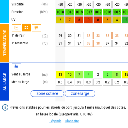
Visibilité
(km)
>20
>20
>20
>20
>20
>20
>20
>2
1018
1018
1018
1017
1017
1016
1015
101
Pression
(hPa)
UV
5
7
8
9
8
6
4
2
TEMPÉRATURE
T° de l'air
29
30
31
33
33
33
33
33
(°C)
T° ressentie
31
34
37
38
38
37
34
32
(°C)
Vent au large
13
10
7
4
2
5
8
15
(nd)
AU LARGE
Mer au large
(m)
0.5
0.4
0.3
0.3
0.2
0.2
0.2
0.
zone côtière
zone large
Prévisions établies pour les abords du port, jusqu'à 1 mille (nautique) des côtes,
en heure locale (Europe/Paris, UTC+02)
Légende
Glossaire