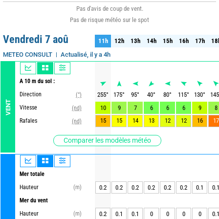
Pas d'avis de coup de vent.
Pas de risque météo sur le spot
Vendredi 7 aoû
11h
12h
13h
14h
15h
16h
17h
18
11h
12h
13h
14h
15h
16h
17h
18
Actualisé, il y a 4h
METEO CONSULT
A 10 m du sol :
Direction
255
°
175
°
95
°
40
°
80
°
115
°
130
°
145
(°)
VENT
Vitesse
10
9
7
6
6
6
9
8
(nd)
15
15
14
13
12
12
16
17
Rafales
(nd)
Comparer les modèles météo
Mer totale
Hauteur
(m)
0.2
0.2
0.2
0.2
0.2
0.2
0.1
0.
Mer du vent
Hauteur
(m)
0.2
0.1
0.1
0
0
0
0
0.