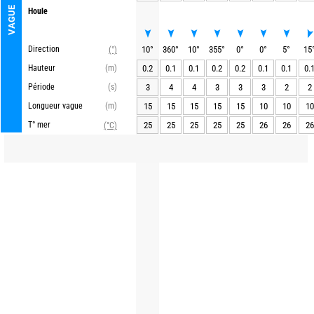
VAGUE
Houle
Direction
10
°
360
°
10
°
355
°
0
°
0
°
5
°
15
(°)
Hauteur
(m)
0.2
0.1
0.1
0.2
0.2
0.1
0.1
0.
Période
(s)
3
4
4
3
3
3
2
2
Longueur vague
(m)
15
15
15
15
15
10
10
10
T° mer
25
25
25
25
25
26
26
26
(°C)