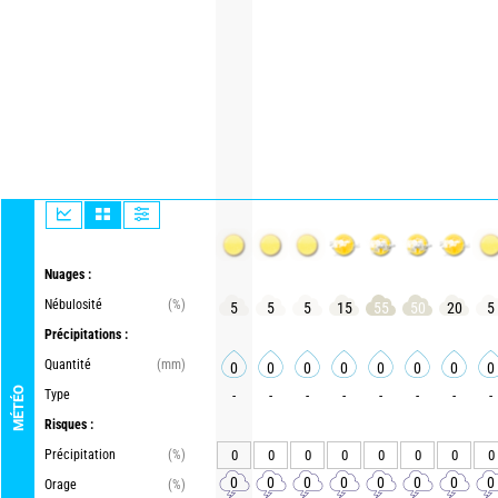
Nuages :
Nébulosité
(%)
5
5
5
15
55
50
20
5
Précipitations :
Quantité
(mm)
0
0
0
0
0
0
0
0
MÉTÉO
Type
-
-
-
-
-
-
-
-
Risques :
Précipitation
(%)
0
0
0
0
0
0
0
0
0
0
0
0
0
0
0
0
Orage
(%)