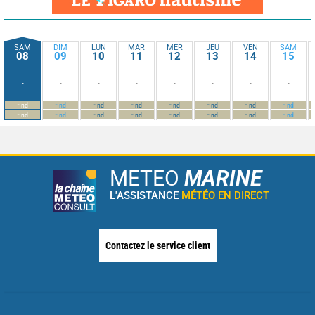
SAM
DIM
LUN
MAR
MER
JEU
VEN
SAM
08
09
10
11
12
13
14
15
-
-
-
-
-
-
-
-
-
-
-
-
-
-
-
-
nd
nd
nd
nd
nd
nd
nd
nd
-
-
-
-
-
-
-
-
nd
nd
nd
nd
nd
nd
nd
nd
METEO
MARINE
L'ASSISTANCE
MÉTÉO EN DIRECT
Contactez le service client