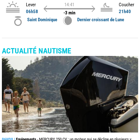
Lever
14:41
Coucher
06h58
21h40
-3 min
Saint Dominique
Dernier croissant de Lune
ACTUALITÉ NAUTISME
06H30 |
Equipements
- MERCURY 250 CV : un moteur qui se décline en plusieurs versions suivant l’utilisation