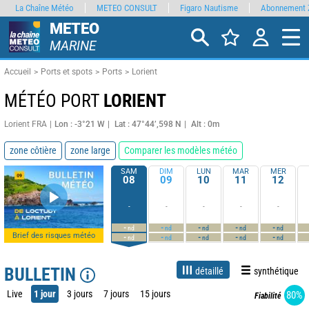
La Chaîne Météo
METEO CONSULT
Figaro Nautisme
Abonnement 
METEO
MARINE
Accueil
Ports et spots
Ports
Lorient
MÉTÉO PORT
LORIENT
Lorient FRA
Lon : -3°21 W
Lat : 47°44’,598 N
Alt : 0m
zone côtière
zone large
Comparer les modèles météo
SAM
DIM
LUN
MAR
MER
08
09
10
11
12
-
-
-
-
-
-
-
-
-
-
nd
nd
nd
nd
nd
Brief des risques météo
-
-
-
-
-
nd
nd
nd
nd
nd
BULLETIN
détaillé
synthétique
Live
1 jour
3 jours
7 jours
15 jours
80%
Fiabilité