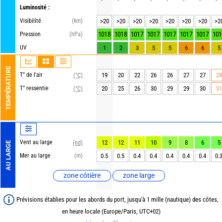
Luminosité :
Visibilité
(km)
>20
>20
>20
>20
>20
>20
>20
>2
1018
1018
1017
1017
1017
1017
1017
101
Pression
(hPa)
UV
1
2
3
5
5
6
6
5
TEMPÉRATURE
T° de l'air
19
20
22
26
26
27
27
28
(°C)
T° ressentie
20
25
26
30
29
29
30
31
(°C)
Vent au large
12
12
11
10
9
8
6
5
(nd)
AU LARGE
Mer au large
(m)
0.5
0.5
0.4
0.4
0.4
0.4
0.4
0.
zone côtière
zone large
Prévisions établies pour les abords du port, jusqu'à 1 mille (nautique) des côtes,
en heure locale (Europe/Paris, UTC+02)