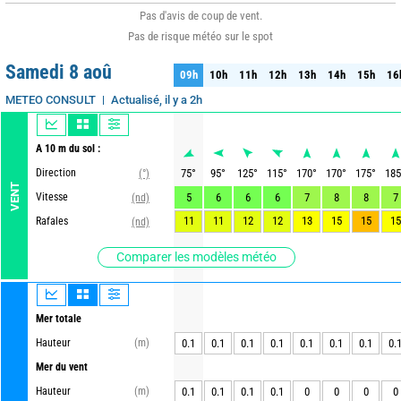
Pas d'avis de coup de vent.
Pas de risque météo sur le spot
Samedi 8 aoû
09h
10h
11h
12h
13h
14h
15h
16
09h
10h
11h
12h
13h
14h
15h
16
Actualisé, il y a 2h
METEO CONSULT
A 10 m du sol :
Direction
75
°
95
°
125
°
115
°
170
°
170
°
175
°
185
(°)
VENT
Vitesse
5
6
6
6
7
8
8
7
(nd)
11
11
12
12
13
15
15
15
Rafales
(nd)
Comparer les modèles météo
Mer totale
Hauteur
(m)
0.1
0.1
0.1
0.1
0.1
0.1
0.1
0.
Mer du vent
Hauteur
(m)
0.1
0.1
0.1
0.1
0
0
0
0