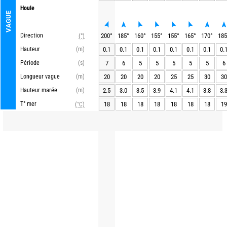
Houle
VAGUE
Direction
200
°
185
°
160
°
155
°
155
°
165
°
170
°
185
(°)
Hauteur
(m)
0.1
0.1
0.1
0.1
0.1
0.1
0.1
0.
Période
(s)
7
6
5
5
5
5
5
6
Longueur vague
(m)
20
20
20
20
25
25
30
30
Hauteur marée
(m)
2.5
3.0
3.5
3.9
4.1
4.1
3.8
3.
T° mer
18
18
18
18
18
18
18
19
(°C)