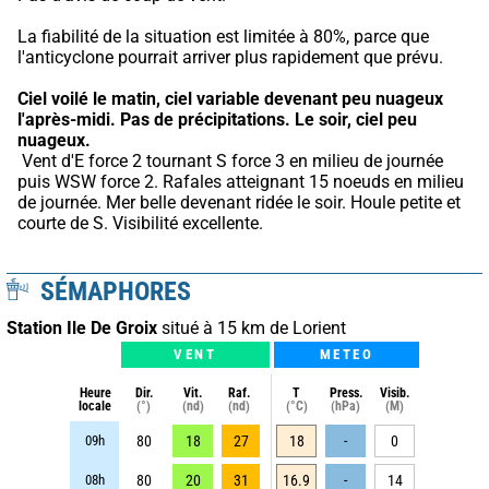
La fiabilité de la situation est limitée à 80%, parce que 
l'anticyclone pourrait arriver plus rapidement que prévu.
Ciel voilé le matin, ciel variable devenant peu nuageux 
l'après-midi.
Pas de précipitations.
Le soir, ciel peu 
nuageux.
 Vent d'E force 2 tournant S force 3 en milieu de journée 
puis WSW force 2. Rafales atteignant 15 noeuds en milieu 
de journée. Mer belle devenant ridée le soir. Houle petite et 
courte de S. Visibilité excellente.
SÉMAPHORES
Station Ile De Groix
situé à 15 km de Lorient
VENT
METEO
Heure
Dir.
Vit.
Raf.
T
Press.
Visib.
locale
(°)
(nd)
(nd)
(°C)
(hPa)
(M)
09h
80
18
27
18
-
0
08h
80
20
31
16.9
-
14