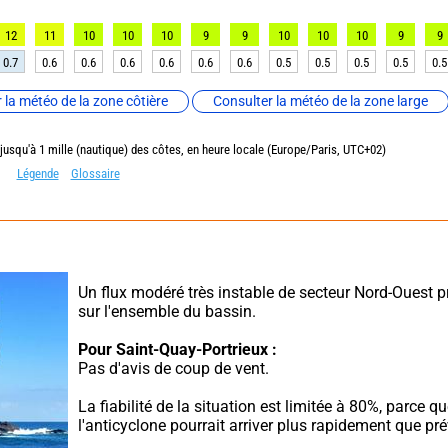
12
11
10
10
10
9
9
10
10
10
9
9
0.7
0.6
0.6
0.6
0.6
0.6
0.6
0.5
0.5
0.5
0.5
0.5
 la météo de la zone côtière
Consulter la météo de la zone large
 jusqu'à 1 mille (nautique) des côtes, en heure locale (Europe/Paris, UTC+02)
Légende
Glossaire
Un flux modéré très instable de secteur Nord-Ouest p
sur l'ensemble du bassin.
Pour Saint-Quay-Portrieux :
Pas d'avis de coup de vent.
La fiabilité de la situation est limitée à 80%, parce qu
l'anticyclone pourrait arriver plus rapidement que pré