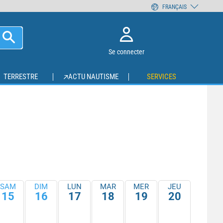
FRANÇAIS
Se connecter
TERRESTRE
ACTU NAUTISME
SERVICES
SAM
DIM
LUN
MAR
MER
JEU
15
16
17
18
19
20