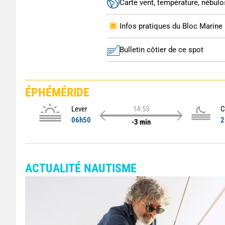
Carte vent, température, nébulos
Infos pratiques du Bloc Marine
Bulletin côtier de ce spot
ÉPHÉMÉRIDE
Lever
14:53
C
06h50
2
-3 min
ACTUALITÉ NAUTISME