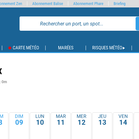
onnement Zen
Abonnement Balise
Abonnement Phare
Briefing
CARTE MÉTÉO
MARÉES
RISQUES MÉTÉO
X
 : 0m
M
DIM
LUN
MAR
MER
JEU
VEN
8
09
10
11
12
13
14