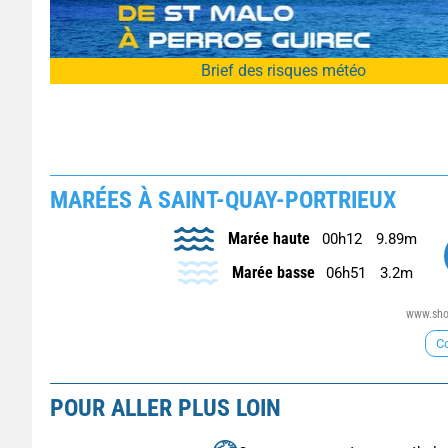
Brief des risques météo
MARÉES À SAINT-QUAY-PORTRIEUX
Marée haute
00h12
9.89m
Marée basse
06h51
3.2m
www.shom
Co
POUR ALLER PLUS LOIN