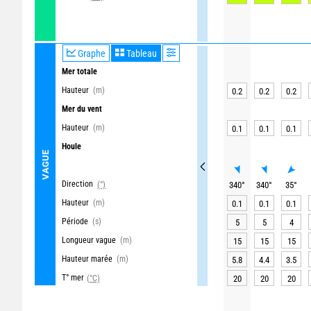
Graphe
Tableau
Mer totale
Hauteur
(m)
0.2
0.2
0.2
Mer du vent
Hauteur
(m)
0.1
0.1
0.1
Houle
VAGUE
Direction
(°)
340
°
340
°
35
°
Hauteur
(m)
0.1
0.1
0.1
Période
(s)
5
5
4
Longueur vague
(m)
15
15
15
Hauteur marée
(m)
5.8
4.4
3.5
T° mer
(°C)
20
20
20