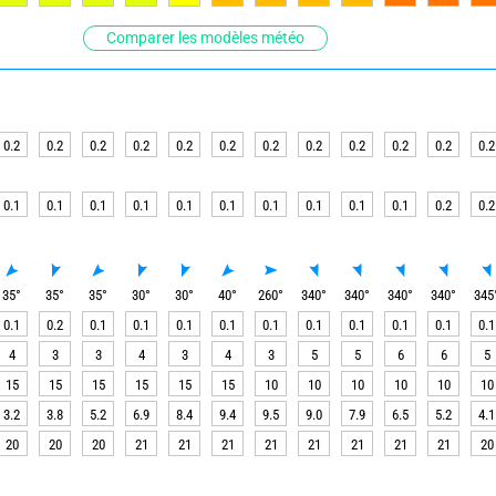
Comparer les modèles météo
0.2
0.2
0.2
0.2
0.2
0.2
0.2
0.2
0.2
0.2
0.2
0.2
0.1
0.1
0.1
0.1
0.1
0.1
0.1
0.1
0.1
0.1
0.2
0.2
35
°
35
°
35
°
30
°
30
°
40
°
260
°
340
°
340
°
340
°
340
°
345
0.1
0.2
0.1
0.1
0.1
0.1
0.1
0.1
0.1
0.1
0.1
0.1
4
3
3
4
3
4
3
5
5
6
6
5
15
15
15
15
15
15
10
10
10
10
10
10
3.2
3.8
5.2
6.9
8.4
9.4
9.5
9.0
7.9
6.5
5.2
4.1
20
20
20
21
21
21
21
21
21
21
21
20