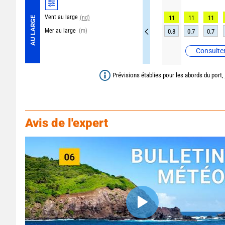
Vent au large
(nd)
11
11
11
AU LARGE
Mer au large
(m)
0.8
0.7
0.7
Consulter
Prévisions établies pour les abords du port,
Avis de l'expert