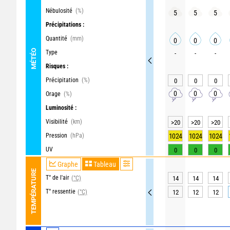
Nébulosité
(%)
5
5
5
Précipitations :
Quantité
(mm)
0
0
0
MÉTÉO
Type
-
-
-
Risques :
Précipitation
(%)
0
0
0
0
0
0
Orage
(%)
Luminosité :
Visibilité
(km)
>20
>20
>20
Pression
(hPa)
1024
1024
1024
UV
0
0
0
Graphe
Tableau
TEMPÉRATURE
T° de l'air
(°C)
14
14
14
T° ressentie
(°C)
12
12
12