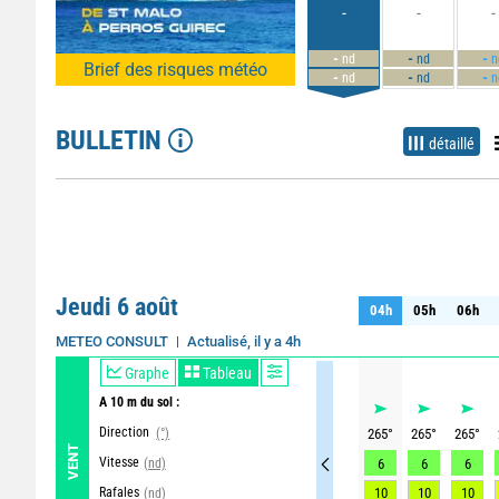
-
-
-
-
-
-
nd
nd
n
Brief des risques météo
-
-
-
nd
nd
n
BULLETIN
détaillé
Jeudi 6 août
04h
05h
06h
04h
05h
06h
Actualisé, il y a 4h
METEO CONSULT
Graphe
Tableau
A 10 m du sol :
Direction
(°)
265
°
265
°
265
°
VENT
Vitesse
(nd)
6
6
6
Rafales
10
10
10
(nd)