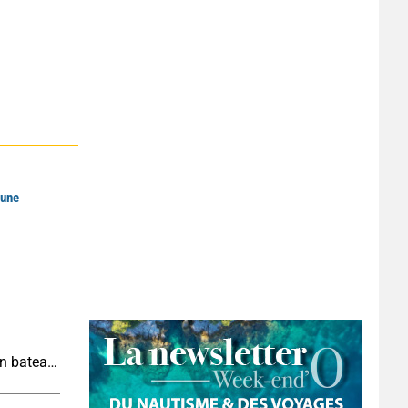
Lune
Wakeboard : les bases pour se lancer derrière un bateau cet été