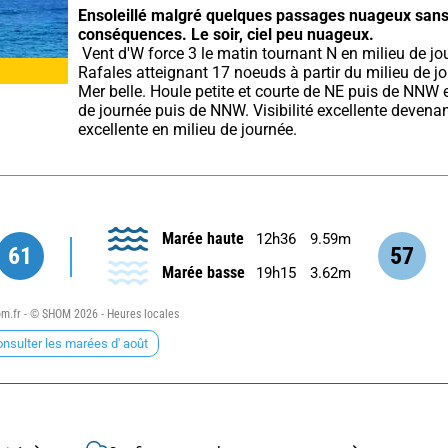
Ensoleillé malgré quelques passages nuageux sans
conséquences.
Le soir, ciel peu nuageux.
 Vent d'W force 3 le matin tournant N en milieu de journée. 
Rafales atteignant 17 noeuds à partir du milieu de jo
Mer belle. Houle petite et courte de NE puis de NNW e
de journée puis de NNW. Visibilité excellente devenan
excellente en milieu de journée.
Marée haute
12h36
9.59m
61
57
Marée basse
19h15
3.62m
.fr - © SHOM 2026 - Heures locales
nsulter les marées d' août