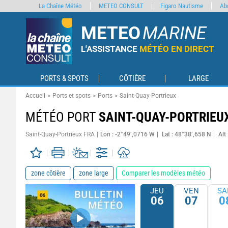
La Chaîne Météo
METEO CONSULT
Figaro Nautisme
Ab
METEO
MARINE
L'ASSISTANCE
MÉTÉO EN DIRECT
PORTS & SPOTS
CÔTIÈRE
LARGE
Accueil
Ports et spots
Ports
Saint-Quay-Portrieux
MÉTÉO PORT
SAINT-QUAY-PORTRIEU
Saint-Quay-Portrieux FRA
Lon : -2°49’,0716 W
Lat : 48°38’,658 N
Alt
zone côtière
zone large
Comparer les modèles météo
JEU
VEN
SA
06
07
0