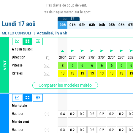
Pas d'avis de coup de vent.
Pas de risque météo sur le spot
Lun. 17
Lun. 17
Lundi 17 aoû
00h
01h
02h
03h
04h
05h
06h
07
00h
01h
02h
03h
04h
05h
06h
07
Actualisé, il y a 5h
METEO CONSULT
A 10 m du sol :
Direction
290
°
275
°
275
°
275
°
270
°
270
°
270
°
265
(°)
VENT
Vitesse
8
6
6
6
6
6
6
6
(nd)
13
13
13
13
13
13
13
13
Rafales
(nd)
Comparer les modèles météo
Mer totale
Hauteur
(m)
0.4
0.2
0.2
0.2
0.2
0.2
0.2
0.
Mer du vent
Hauteur
(m)
0.3
0.2
0.2
0.2
0.2
0.2
0.2
0.