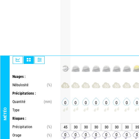
Nuages :
Nébulosité
(%)
55
50
50
50
50
50
50
5
Précipitations :
Quantité
(mm)
0
0
0
0
0
0
0
0
MÉTÉO
Type
Risques :
Précipitation
(%)
45
30
30
30
30
30
30
35
0
0
0
0
0
0
0
0
Orage
(%)