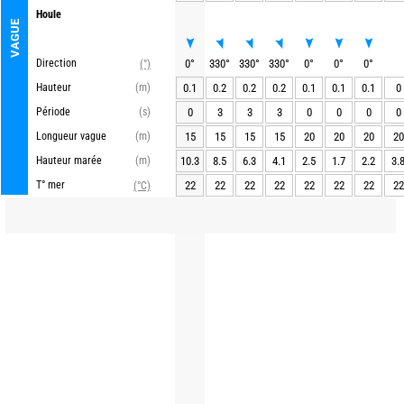
Houle
VAGUE
Direction
0
°
330
°
330
°
330
°
0
°
0
°
0
°
(°)
Hauteur
(m)
0.1
0.2
0.2
0.2
0.1
0.1
0.1
0
Période
(s)
0
3
3
3
0
0
0
0
Longueur vague
(m)
15
15
15
15
20
20
20
20
Hauteur marée
(m)
10.3
8.5
6.3
4.1
2.5
1.7
2.2
3.
T° mer
22
22
22
22
22
22
22
22
(°C)