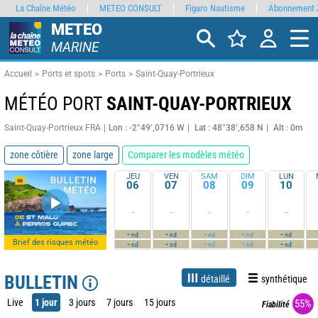
La Chaîne Météo
METEO CONSULT
Figaro Nautisme
Abonnement 
METEO
MARINE
Accueil
Ports et spots
Ports
Saint-Quay-Portrieux
MÉTÉO PORT
SAINT-QUAY-PORTRIEUX
Saint-Quay-Portrieux FRA
Lon : -2°49’,0716 W
Lat : 48°38’,658 N
Alt : 0m
zone côtière
zone large
Comparer les modèles météo
JEU
VEN
SAM
DIM
LUN
06
07
08
09
10
-
-
-
-
-
-
-
-
-
-
nd
nd
nd
nd
nd
Brief des risques météo
-
-
-
-
-
nd
nd
nd
nd
nd
BULLETIN
détaillé
synthétique
Live
1 jour
3 jours
7 jours
15 jours
55%
Fiabilité