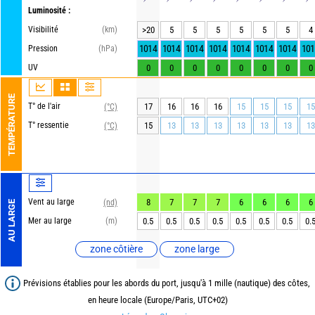
Luminosité :
Visibilité
(km)
>20
5
5
5
5
5
5
4
1014
1014
1014
1014
1014
1014
1014
101
Pression
(hPa)
UV
0
0
0
0
0
0
0
0
TEMPÉRATURE
T° de l'air
17
16
16
16
15
15
15
15
(°C)
T° ressentie
15
13
13
13
13
13
13
13
(°C)
Vent au large
8
7
7
7
6
6
6
6
(nd)
AU LARGE
Mer au large
(m)
0.5
0.5
0.5
0.5
0.5
0.5
0.5
0.
zone côtière
zone large
Prévisions établies pour les abords du port, jusqu'à 1 mille (nautique) des côtes,
en heure locale (Europe/Paris, UTC+02)