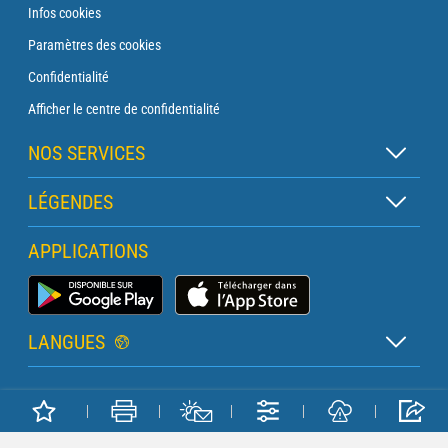
Infos cookies
Paramètres des cookies
Confidentialité
Afficher le centre de confidentialité
NOS SERVICES
Abonnement Zen
LÉGENDES
Abonnement Balise
Légende des cartes
APPLICATIONS
Abonnement Traversée
Légende des pictogrammes
Abonnement Phare
Application Météo Marine
Glossaire
Briefing avec un prévisionniste
LANGUES
Bulletin Pro Marine
Français
Devis services PRO
Copyright METEO CONSULT © 2026
Anglais
Météo Terrestre