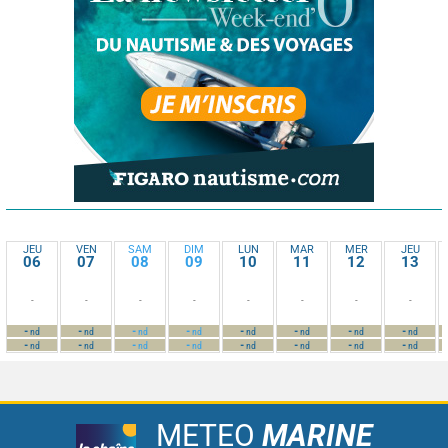
JEU
VEN
SAM
DIM
LUN
MAR
MER
JEU
06
07
08
09
10
11
12
13
-
-
-
-
-
-
-
-
-
-
-
-
-
-
-
-
nd
nd
nd
nd
nd
nd
nd
nd
-
-
-
-
-
-
-
-
nd
nd
nd
nd
nd
nd
nd
nd
METEO
MARINE