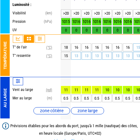
Luminosité :
Visibilité
(km)
>20
>20
>20
>20
>20
>20
>20
>2
1015
1016
1016
1016
1016
1016
1016
101
Pression
(hPa)
UV
0
0
0
0
0
0
0
0
TEMPÉRATURE
T° de l'air
18
16
16
16
16
16
16
15
(°C)
T° ressentie
15
13
13
13
13
13
13
13
(°C)
Vent au large
11
11
11
11
10
10
10
10
(nd)
AU LARGE
Mer au large
(m)
0.5
0.5
0.5
0.5
0.5
0.5
0.5
0.
zone côtière
zone large
Prévisions établies pour les abords du port, jusqu'à 1 mille (nautique) des côtes,
en heure locale (Europe/Paris, UTC+02)