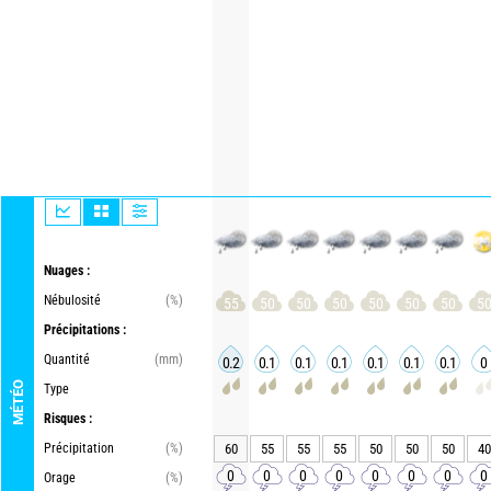
Nuages :
Nébulosité
(%)
55
50
50
50
50
50
50
5
Précipitations :
Quantité
(mm)
0.2
0.1
0.1
0.1
0.1
0.1
0.1
0
MÉTÉO
Type
Risques :
Précipitation
(%)
60
55
55
55
50
50
50
40
0
0
0
0
0
0
0
0
Orage
(%)