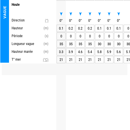
Houle
VAGUE
Direction
0
°
0
°
0
°
0
°
0
°
0
°
0
°
(°)
Hauteur
(m)
0.1
0.2
0.2
0.2
0.1
0.1
0.1
0
Période
(s)
0
0
0
0
0
0
0
0
Longueur vague
(m)
35
35
35
35
30
30
30
30
Hauteur marée
(m)
3.3
3.9
4.6
5.4
5.8
5.9
5.6
5.
T° mer
21
21
21
21
21
21
21
21
(°C)