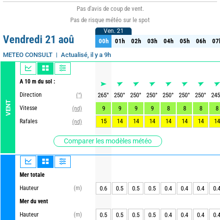
Pas d'avis de coup de vent.
Pas de risque météo sur le spot
Ven. 21
Ven. 21
Vendredi 21 aoû
00h
01h
02h
03h
04h
05h
06h
07
00h
01h
02h
03h
04h
05h
06h
07
Actualisé, il y a 9h
METEO CONSULT
A 10 m du sol :
Direction
265
°
250
°
250
°
250
°
250
°
250
°
250
°
245
(°)
VENT
Vitesse
9
9
9
9
8
8
8
8
(nd)
15
14
14
14
14
14
14
14
Rafales
(nd)
Comparer les modèles météo
Mer totale
Hauteur
(m)
0.6
0.5
0.5
0.5
0.4
0.4
0.4
0.
Mer du vent
Hauteur
(m)
0.5
0.5
0.5
0.5
0.4
0.4
0.4
0.