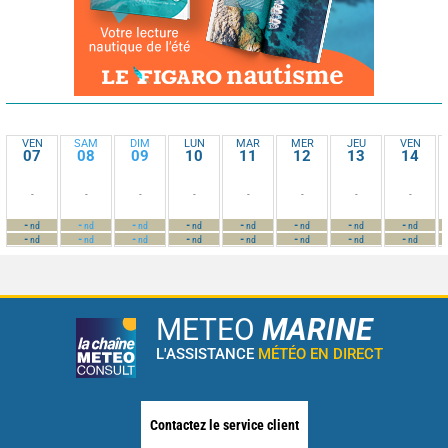
VEN
SAM
DIM
LUN
MAR
MER
JEU
VEN
07
08
09
10
11
12
13
14
-
-
-
-
-
-
-
-
-
-
-
-
-
-
-
-
nd
nd
nd
nd
nd
nd
nd
nd
-
-
-
-
-
-
-
-
nd
nd
nd
nd
nd
nd
nd
nd
METEO
MARINE
L'ASSISTANCE
MÉTÉO EN DIRECT
Contactez le service client