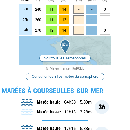
06h
240
11
14
-
-
0
05h
260
11
12
-
-
11
04h
270
12
14
-
-
0
Voir tous les sémaphores
Météo France - RADOME
Consulter les infos météo du sémaphore
MARÉES À COURSEULLES-SUR-MER
Marée haute
04h38
5.89m
36
Marée basse
11h13
3.28m
Marée haute
17h16
5.88m