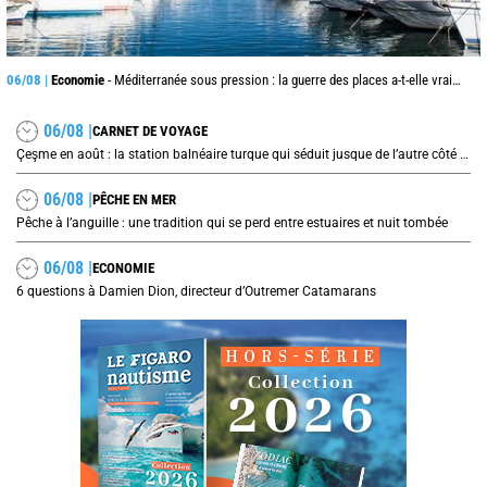
06/08 |
Economie
- Méditerranée sous pression : la guerre des places a-t-elle vraiment commencé ?
06/08 |
CARNET DE VOYAGE
Çeşme en août : la station balnéaire turque qui séduit jusque de l’autre côté de la mer Égée
06/08 |
PÊCHE EN MER
Pêche à l’anguille : une tradition qui se perd entre estuaires et nuit tombée
06/08 |
ECONOMIE
6 questions à Damien Dion, directeur d’Outremer Catamarans