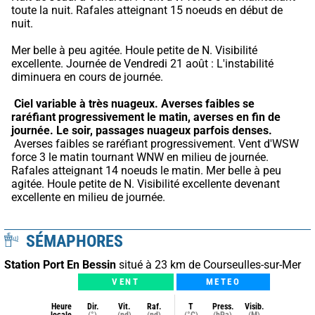
toute la nuit. Rafales atteignant 15 noeuds en début de 
nuit.
Mer belle à peu agitée. Houle petite de N. Visibilité 
excellente. Journée de Vendredi 21 août : L'instabilité 
diminuera en cours de journée.
Ciel variable à très nuageux.
Averses faibles se 
raréfiant progressivement le matin, averses en fin de 
journée.
Le soir, passages nuageux parfois denses.
 Averses faibles se raréfiant progressivement. Vent d'WSW 
force 3 le matin tournant WNW en milieu de journée. 
Rafales atteignant 14 noeuds le matin. Mer belle à peu 
agitée. Houle petite de N. Visibilité excellente devenant 
excellente en milieu de journée.
SÉMAPHORES
Station Port En Bessin
situé à 23 km de Courseulles-sur-Mer
VENT
METEO
Heure
Dir.
Vit.
Raf.
T
Press.
Visib.
locale
(°)
(nd)
(nd)
(°C)
(hPa)
(M)