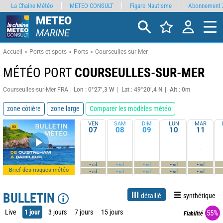
La Chaîne Météo
METEO CONSULT
Figaro Nautisme
Abonnement 
METEO
MARINE
Accueil
Ports et spots
Ports
Courseulles-sur-Mer
MÉTÉO PORT
COURSEULLES-SUR-MER
Courseulles-sur-Mer FRA
Lon : 0°27’,3 W
Lat : 49°20’,4 N
Alt : 0m
zone côtière
zone large
Comparer les modèles météo
VEN
SAM
DIM
LUN
MAR
07
08
09
10
11
-
-
-
-
-
-
-
-
-
-
nd
nd
nd
nd
nd
Brief des risques météo
-
-
-
-
-
nd
nd
nd
nd
nd
BULLETIN
détaillé
synthétique
Live
1 jour
3 jours
7 jours
15 jours
55%
Fiabilité