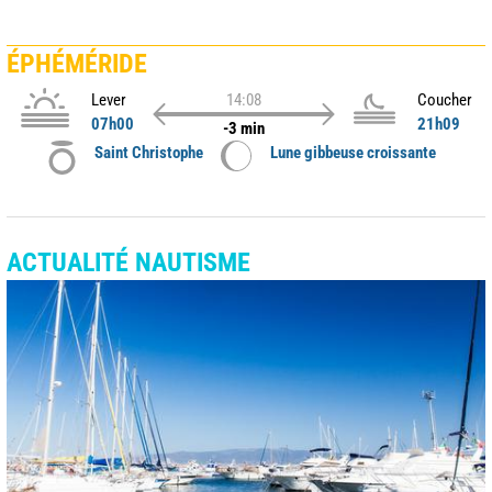
ÉPHÉMÉRIDE
Lever
14:08
Coucher
07h00
21h09
-3 min
Saint Christophe
Lune gibbeuse croissante
ACTUALITÉ NAUTISME