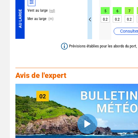
Vent au large
(nd)
5
6
7
AU LARGE
Mer au large
(m)
0.2
0.2
0.2
Consulter
Prévisions établies pour les abords du port,
Avis de l'expert