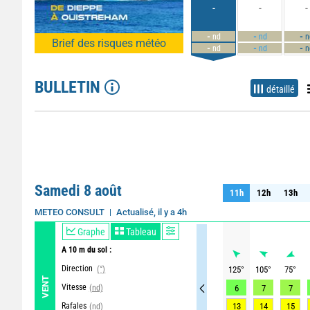
-
-
-
-
-
-
nd
nd
n
Brief des risques météo
-
-
-
nd
nd
n
BULLETIN
détaillé
Samedi 8 août
11h
12h
13h
11h
12h
13h
Actualisé, il y a 4h
METEO CONSULT
Graphe
Tableau
A 10 m du sol :
Direction
(°)
125
°
105
°
75
°
VENT
Vitesse
(nd)
6
7
7
Rafales
13
14
15
(nd)