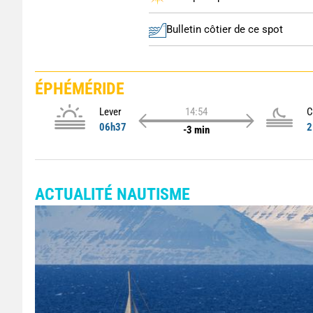
Bulletin côtier de ce spot
ÉPHÉMÉRIDE
Lever
14:54
C
06h37
2
-3 min
ACTUALITÉ NAUTISME