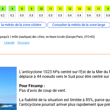
8
9
9
9
10
11
11
12
13
12
11
9
0.2
0.2
0.3
0.3
0.3
0.3
0.3
0.4
0.4
0.4
0.3
0.3
 la météo de la zone côtière
Consulter la météo de la zone large
 jusqu'à 1 mille (nautique) des côtes, en heure locale (Europe/Paris, UTC+02)
Légende
Glossaire
L'anticyclone 1023 hPa centré sur l'Est de la Mer du 
déplace à 44 noeuds vers le Sud pour être centré sur 
Pour Fécamp :
Pas d'avis de coup de vent.
La fiabilité de la situation est limitée à 85%, parce qu
l'anticyclone pourrait arriver plus rapidement que pré