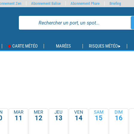
onnement Zen
Abonnement Balise
Abonnement Phare
Briefing
CARTE MÉTÉO
MARÉES
RISQUES MÉTÉO
N
MAR
MER
JEU
VEN
SAM
DIM
0
11
12
13
14
15
16