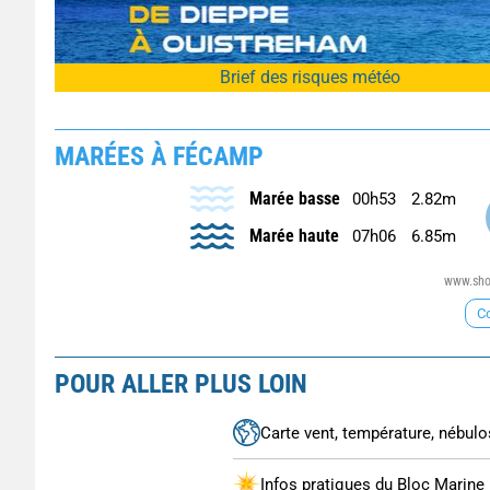
Brief des risques météo
MARÉES À FÉCAMP
Marée basse
00h53
2.82m
Marée haute
07h06
6.85m
www.shom
Co
POUR ALLER PLUS LOIN
Carte vent, température, nébulos
Infos pratiques du Bloc Marine