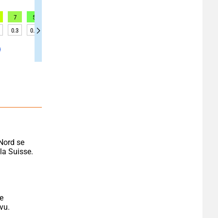
7
5
4
4
5
4
3
5
6
0.3
0.3
0.2
0.3
0.3
0.3
0.2
0.2
0.2
Nord se 
la Suisse.
e 
vu.