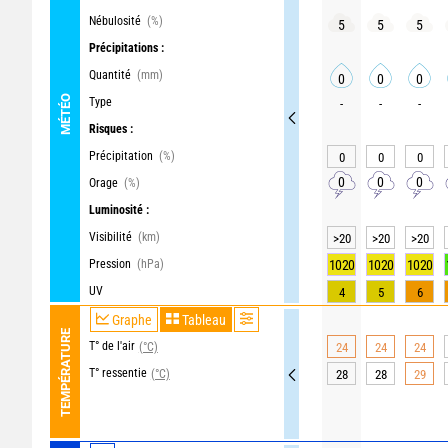
Nébulosité
(%)
5
5
5
Précipitations :
Quantité
(mm)
0
0
0
MÉTÉO
Type
-
-
-
Risques :
Précipitation
(%)
0
0
0
0
0
0
Orage
(%)
Luminosité :
Visibilité
(km)
>20
>20
>20
Pression
(hPa)
1020
1020
1020
UV
4
5
6
Graphe
Tableau
TEMPÉRATURE
T° de l'air
(°C)
24
24
24
T° ressentie
(°C)
28
28
29