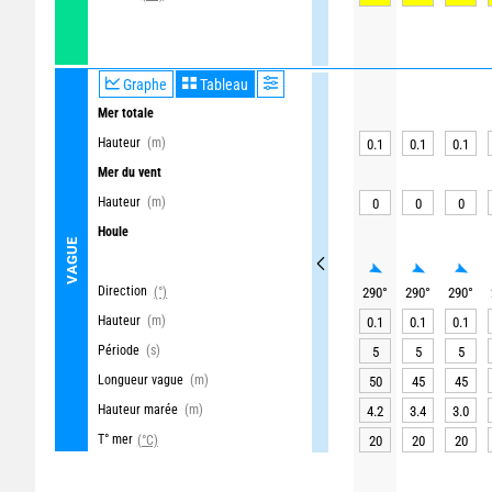
Graphe
Tableau
Mer totale
Hauteur
(m)
0.1
0.1
0.1
Mer du vent
Hauteur
(m)
0
0
0
Houle
VAGUE
Direction
(°)
290
°
290
°
290
°
Hauteur
(m)
0.1
0.1
0.1
Période
(s)
5
5
5
Longueur vague
(m)
50
45
45
Hauteur marée
(m)
4.2
3.4
3.0
T° mer
(°C)
20
20
20