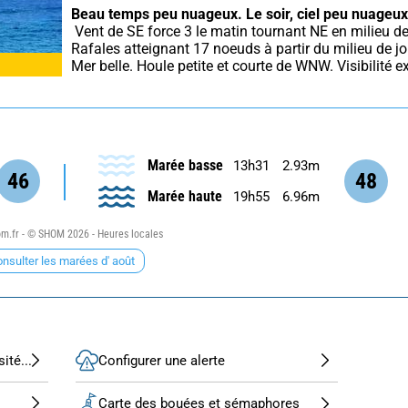
Beau temps peu nuageux.
Le soir, ciel peu nuageux
 Vent de SE force 3 le matin tournant NE en milieu de journée. 
Rafales atteignant 17 noeuds à partir du milieu de jo
Mer belle. Houle petite et courte de WNW. Visibilité ex
Marée basse
13h31
2.93m
46
48
Marée haute
19h55
6.96m
.fr - © SHOM 2026 - Heures locales
nsulter les marées d' août
ité...
Configurer une alerte
Carte des bouées et sémaphores