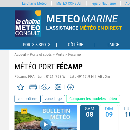
La Chaîne Météo
METEO CONSULT
Figaro Nautisme
Ab
METEO
MARINE
L'ASSISTANCE
MÉTÉO EN DIRECT
PORTS & SPOTS
CÔTIÈRE
LARGE
Accueil
Ports et spots
Ports
Fécamp
MÉTÉO PORT
FÉCAMP
Fécamp FRA
Lon : 0°21’,798 W
Lat : 49°45’,9 N
Alt : 0m
zone côtière
zone large
Comparer les modèles météo
SAM
DIM
LU
08
09
1