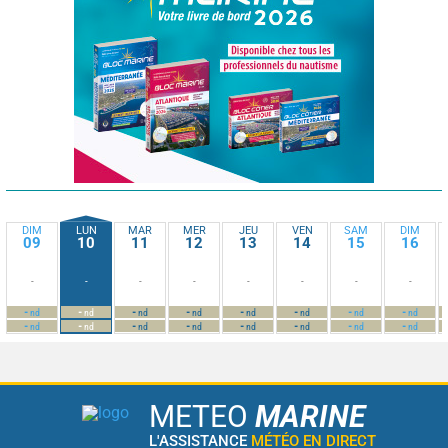
DIM
LUN
MAR
MER
JEU
VEN
SAM
DIM
09
10
11
12
13
14
15
16
-
-
-
-
-
-
-
-
-
-
-
-
-
-
-
-
nd
nd
nd
nd
nd
nd
nd
nd
-
-
-
-
-
-
-
-
nd
nd
nd
nd
nd
nd
nd
nd
METEO
MARINE
L'ASSISTANCE
MÉTÉO EN DIRECT