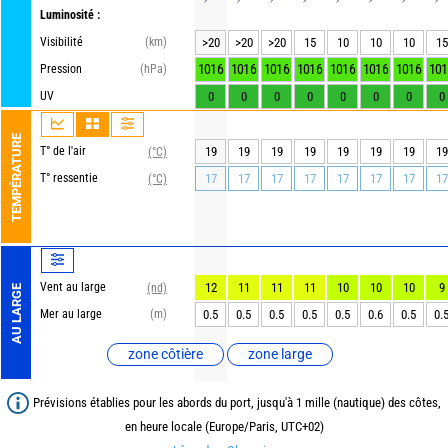
Luminosité :
Visibilité
(km)
>20
>20
>20
15
10
10
10
15
1016
1016
1016
1016
1016
1016
1016
101
Pression
(hPa)
UV
0
0
0
0
0
0
0
0
TEMPÉRATURE
T° de l'air
19
19
19
19
19
19
19
19
(°C)
T° ressentie
17
17
17
17
17
17
17
17
(°C)
Vent au large
12
11
11
11
10
10
10
9
(nd)
AU LARGE
Mer au large
(m)
0.5
0.5
0.5
0.5
0.5
0.6
0.5
0.
zone côtière
zone large
Prévisions établies pour les abords du port, jusqu'à 1 mille (nautique) des côtes,
en heure locale (Europe/Paris, UTC+02)