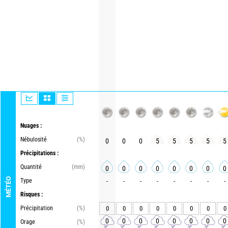
Nuages :
Nébulosité
(%)
0
0
0
5
5
5
5
5
Précipitations :
Quantité
(mm)
0
0
0
0
0
0
0
0
MÉTÉO
Type
-
-
-
-
-
-
-
-
Risques :
Précipitation
(%)
0
0
0
0
0
0
0
0
0
0
0
0
0
0
0
0
Orage
(%)