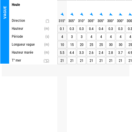
Houle
VAGUE
Direction
315
°
305
°
310
°
305
°
305
°
300
°
300
°
300
(°)
Hauteur
(m)
0.1
0.3
0.3
0.4
0.4
0.3
0.3
0.
Période
(s)
4
3
3
4
4
4
4
4
Longueur vague
(m)
10
15
20
25
25
30
30
25
Hauteur marée
(m)
5.5
4.4
3.3
2.6
2.4
2.8
3.7
4.
T° mer
21
21
21
21
21
21
21
21
(°C)