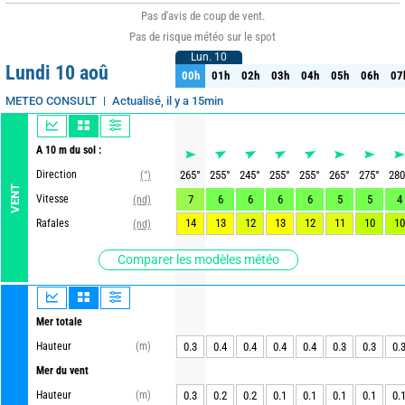
Pas d'avis de coup de vent.
Pas de risque météo sur le spot
Lun. 10
Lun. 10
Lundi 10 aoû
00h
01h
02h
03h
04h
05h
06h
07
00h
01h
02h
03h
04h
05h
06h
07
Actualisé, il y a 15min
METEO CONSULT
A 10 m du sol :
Direction
265
°
255
°
245
°
255
°
255
°
265
°
275
°
280
(°)
VENT
Vitesse
7
6
6
6
6
5
5
4
(nd)
14
13
12
13
12
11
10
10
Rafales
(nd)
Comparer les modèles météo
Mer totale
Hauteur
(m)
0.3
0.4
0.4
0.4
0.4
0.3
0.3
0.
Mer du vent
Hauteur
(m)
0.3
0.2
0.2
0.1
0.1
0.1
0.1
0.