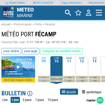
La Chaîne Météo
METEO CONSULT
Figaro Nautisme
Abonnement 
METEO
MARINE
Accueil
Ports et spots
Ports
Fécamp
MÉTÉO PORT
FÉCAMP
Fécamp FRA
Lon : 0°21’,798 W
Lat : 49°45’,9 N
Alt : 0m
zone côtière
zone large
Comparer les modèles météo
DIM
LUN
MAR
MER
JEU
09
10
11
12
13
-
-
-
-
-
-
-
-
-
-
nd
nd
nd
nd
nd
Brief des risques météo
-
-
-
-
-
nd
nd
nd
nd
nd
BULLETIN
détaillé
synthétique
Live
1 jour
3 jours
7 jours
15 jours
90%
Fiabilité