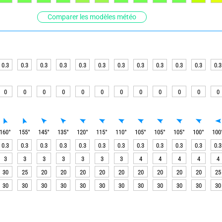
Comparer les modèles météo
0.3
0.3
0.3
0.3
0.3
0.3
0.3
0.3
0.3
0.3
0.3
0.3
0
0
0
0
0
0
0
0
0
0
0
0
160
°
155
°
145
°
135
°
120
°
115
°
110
°
105
°
105
°
105
°
100
°
100
0.3
0.3
0.3
0.3
0.3
0.3
0.3
0.3
0.3
0.3
0.3
0.3
3
3
3
3
3
3
3
4
4
4
4
4
30
25
20
20
20
20
20
20
20
20
20
25
30
30
30
30
30
30
30
30
30
30
30
30