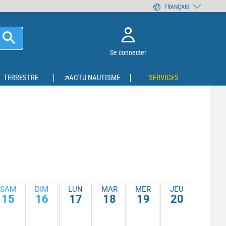
FRANÇAIS
Se connecter
TERRESTRE
ACTU NAUTISME
SERVICES
SAM
DIM
LUN
MAR
MER
JEU
15
16
17
18
19
20