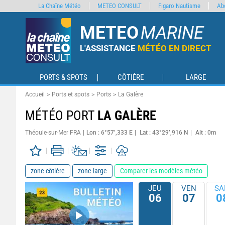
La Chaîne Météo
METEO CONSULT
Figaro Nautisme
Ab
METEO
MARINE
L'ASSISTANCE
MÉTÉO EN DIRECT
PORTS & SPOTS
CÔTIÈRE
LARGE
Accueil
Ports et spots
Ports
La Galère
MÉTÉO PORT
LA GALÈRE
Théoule-sur-Mer FRA
Lon : 6°57’,333 E
Lat : 43°29’,916 N
Alt : 0m
zone côtière
zone large
Comparer les modèles météo
JEU
VEN
SA
06
07
0