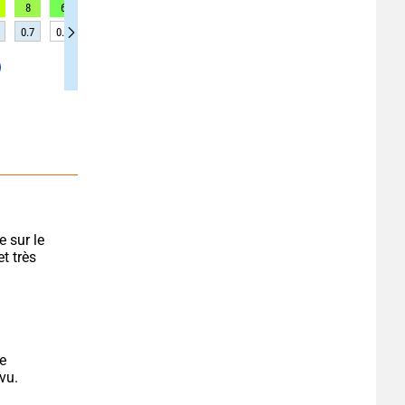
8
6
6
5
2
0
4
4
2
0.7
0.6
0.6
0.6
0.6
0.6
0.6
0.6
0.7
 sur le 
t très 
e 
vu.