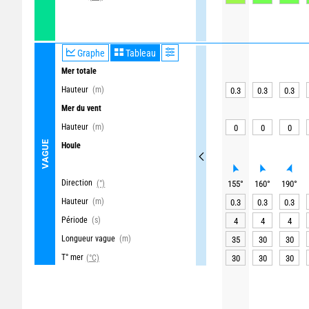
Graphe
Tableau
Mer totale
Hauteur
(m)
0.3
0.3
0.3
Mer du vent
Hauteur
(m)
0
0
0
VAGUE
Houle
Direction
(°)
155
°
160
°
190
°
Hauteur
(m)
0.3
0.3
0.3
Période
(s)
4
4
4
Longueur vague
(m)
35
30
30
T° mer
(°C)
30
30
30