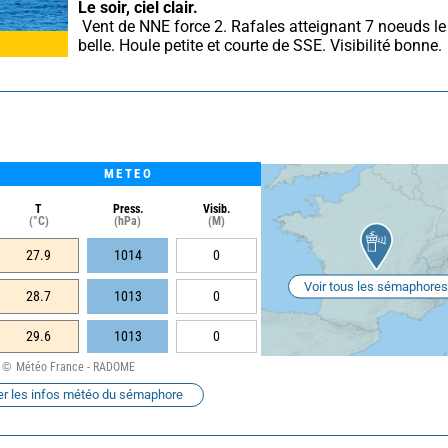
Le soir, ciel clair.
 Vent de NNE force 2. Rafales atteignant 7 noeuds le soir. Mer 
belle. Houle petite et courte de SSE. Visibilité bonne.
METEO
T
Press.
Visib.
(°C)
(hPa)
(M)
27.9
1014
0
Voir tous les sémaphores
28.7
1013
0
29.6
1013
0
Météo France - RADOME
er les infos météo du sémaphore