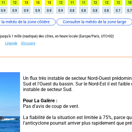
11
12
13
13
13
12
11
11
12
12
12
10
0.9
0.9
0.9
0.9
0.9
0.9
0.8
0.8
0.8
0.8
0.7
0.7
 la météo de la zone côtière
Consulter la météo de la zone large
 jusqu'à 1 mille (nautique) des côtes, en heure locale (Europe/Paris, UTC+02)
Légende
Glossaire
Un flux très instable de secteur Nord-Ouest prédomine
Sud et l'Ouest du bassin. Sur le Nord-Est il est faible e
instable de secteur Sud.
Pour La Galère :
Pas d'avis de coup de vent.
La fiabilité de la situation est limitée à 75%, parce qu
l'anticyclone pourrait arriver plus rapidement que pré