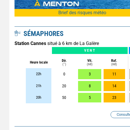
Brief des risques météo
SÉMAPHORES
Station Cannes
situé à 6 km de La Galère
VENT
Dir.
Vit.
Raf.
Heure locale
(°)
(nd)
(nd)
22h
0
3
11
21h
20
8
14
20h
50
5
23
Consult