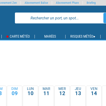
onnement Zen
Abonnement Balise
Abonnement Phare
Briefing
CARTE MÉTÉO
MARÉES
RISQUES MÉTÉO
M
DIM
LUN
MAR
MER
JEU
VEN
8
09
10
11
12
13
14