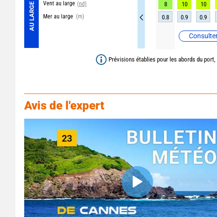
Vent au large
(nd)
8
10
10
AU LARGE
Mer au large
(m)
0.8
0.9
0.9
Consulter
Prévisions établies pour les abords du port,
Avis de l'expert