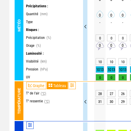
Précipitations :
Quantité
(mm)
0
0
0
MÉTÉO
Type
-
-
-
Risques :
Précipitation
(%)
0
0
0
0
0
0
Orage
(%)
Luminosité :
Visibilité
(km)
10
10
10
Pression
(hPa)
1013
1013
1013
UV
0
0
0
Graphe
Tableau
TEMPÉRATURE
T° de l'air
(°C)
28
27
26
T° ressentie
(°C)
31
30
29