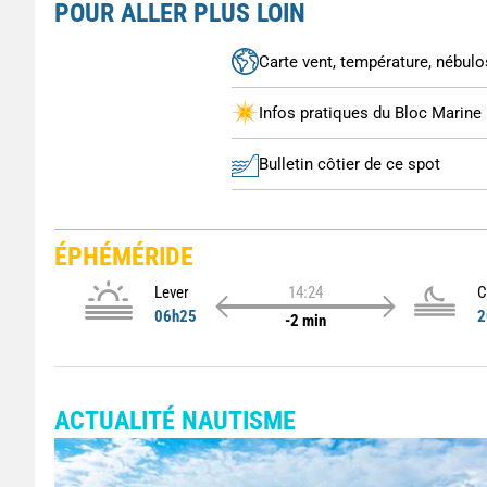
POUR ALLER PLUS LOIN
Carte vent, température, nébulos
Infos pratiques du Bloc Marine
Bulletin côtier de ce spot
ÉPHÉMÉRIDE
Lever
14:24
C
06h25
2
-2 min
ACTUALITÉ NAUTISME