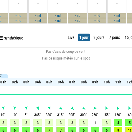
-
-
-
-
-
-
-
-
-
-
-
-
d
nd
nd
nd
nd
nd
nd
-
-
-
-
-
-
d
nd
nd
nd
nd
nd
nd
Live
1 jour
3 jours
7 jours
15 j
synthétique
Pas d'avis de coup de vent.
Pas de risque météo sur le spot
 7
. 7
01h
02h
03h
04h
05h
06h
07h
08h
09h
10h
11h
12
01h
02h
03h
04h
05h
06h
07h
08h
09h
10h
11h
12
10
°
10
°
5
°
345
°
330
°
315
°
305
°
300
°
260
°
155
°
160
°
160
3
3
3
3
3
3
3
3
1
3
4
5
6
6
6
6
7
7
6
6
6
6
9
11