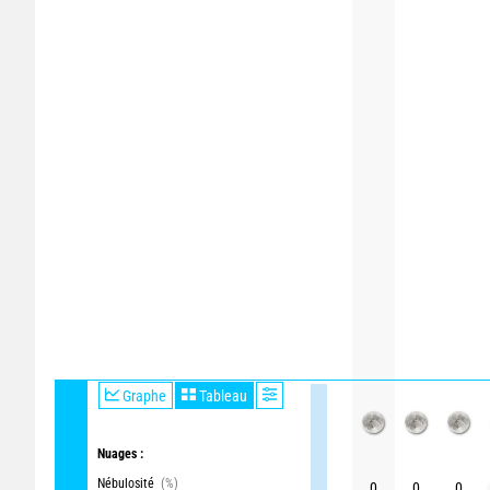
Graphe
Tableau
Nuages :
Nébulosité
(%)
0
0
0