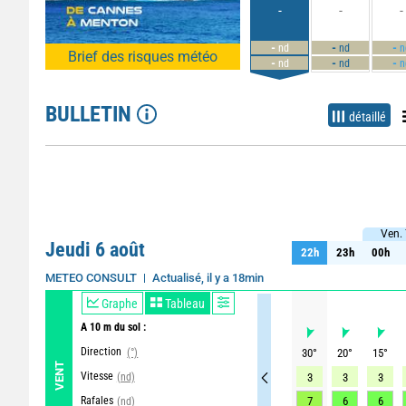
-
-
-
-
-
-
nd
nd
n
Brief des risques météo
-
-
-
nd
nd
n
BULLETIN
détaillé
Ven.
Ven
Jeudi 6 août
22h
23h
00h
22h
23h
00h
Actualisé, il y a 18min
METEO CONSULT
Graphe
Tableau
A 10 m du sol :
Direction
(°)
30
°
20
°
15
°
VENT
Vitesse
(nd)
3
3
3
Rafales
7
6
6
(nd)