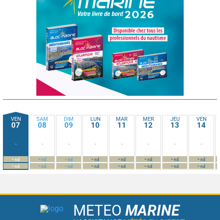
VEN
SAM
DIM
LUN
MAR
MER
JEU
VEN
07
08
09
10
11
12
13
14
-
-
-
-
-
-
-
-
-
-
-
-
-
-
-
-
nd
nd
nd
nd
nd
nd
nd
nd
-
-
-
-
-
-
-
-
nd
nd
nd
nd
nd
nd
nd
nd
METEO
MARINE