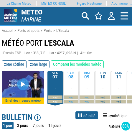
La Chaîne Météo
METEO CONSULT
Figaro Nautisme
Abonnement 
METEO
MARINE
Accueil
Ports et spots
Ports
L'Escala
MÉTÉO PORT
L'ESCALA
l'Escala ESP
Lon : 3°8’,7 E
Lat : 42°7’,098 N
Alt : 0m
zone côtière
zone large
Comparer les modèles météo
VEN
SAM
DIM
LUN
MAR
07
08
09
10
11
-
-
-
-
-
-
-
-
-
-
nd
nd
nd
nd
nd
Brief des risques météo
-
-
-
-
-
nd
nd
nd
nd
nd
BULLETIN
détaillé
synthétique
1 jour
3 jours
7 jours
15 jours
80%
Fiabilité