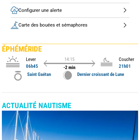
Configurer une alerte
Carte des bouées et sémaphores
ÉPHÉMÉRIDE
Lever
14:15
Coucher
06h45
21h01
-2 min
Saint Gaétan
Dernier croissant de Lune
ACTUALITÉ NAUTISME