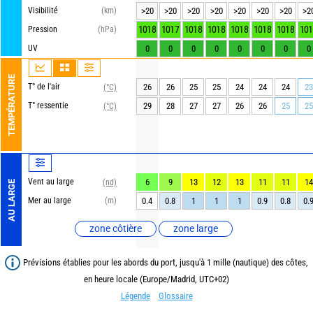
Visibilité
(km)
>20
>20
>20
>20
>20
>20
>20
>2
1018
1017
1018
1018
1018
1018
1018
101
Pression
(hPa)
UV
0
0
0
0
0
0
0
0
TEMPÉRATURE
T° de l'air
26
26
25
25
24
24
24
23
(°C)
T° ressentie
29
28
27
27
26
26
25
25
(°C)
Vent au large
6
9
13
12
13
11
11
14
(nd)
AU LARGE
Mer au large
(m)
0.4
0.8
1
1
1
0.9
0.8
0.
zone côtière
zone large
Prévisions établies pour les abords du port, jusqu'à 1 mille (nautique) des côtes,
en heure locale (Europe/Madrid, UTC+02)
Légende
Glossaire