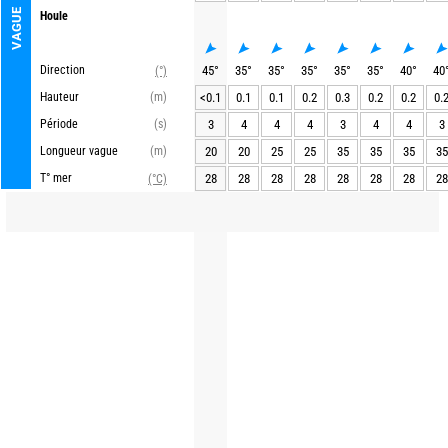
VAGUE
Houle
Direction
45
°
35
°
35
°
35
°
35
°
35
°
40
°
40
(°)
Hauteur
(m)
<0.1
0.1
0.1
0.2
0.3
0.2
0.2
0.
Période
(s)
3
4
4
4
3
4
4
3
Longueur vague
(m)
20
20
25
25
35
35
35
35
T° mer
28
28
28
28
28
28
28
28
(°C)