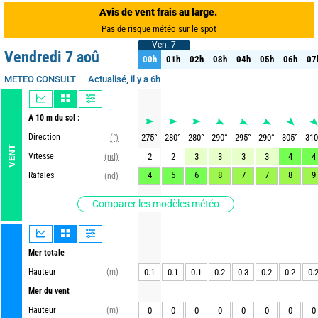
Avis de vent frais au large.
Pas de risque météo sur le spot
Ven. 7
Ven. 7
Vendredi 7 aoû
00h
01h
02h
03h
04h
05h
06h
07
00h
01h
02h
03h
04h
05h
06h
07
Actualisé, il y a 6h
METEO CONSULT
A 10 m du sol :
Direction
275
°
280
°
280
°
290
°
295
°
290
°
305
°
310
(°)
VENT
Vitesse
2
2
3
3
3
3
4
4
(nd)
4
5
6
8
7
7
8
9
Rafales
(nd)
Comparer les modèles météo
Mer totale
Hauteur
(m)
0.1
0.1
0.1
0.2
0.3
0.2
0.2
0.
Mer du vent
Hauteur
(m)
0
0
0
0
0
0
0
0