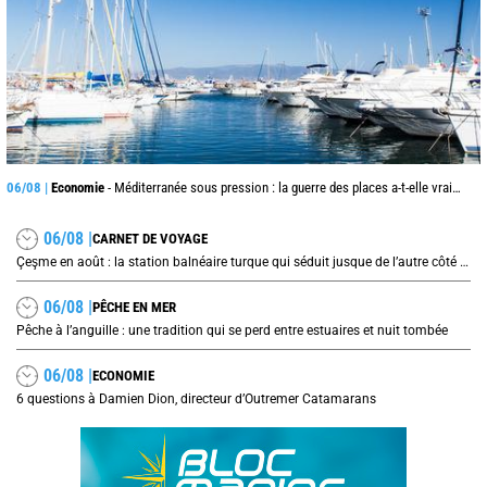
06/08 |
Economie
- Méditerranée sous pression : la guerre des places a-t-elle vraiment commencé ?
06/08 |
CARNET DE VOYAGE
Çeşme en août : la station balnéaire turque qui séduit jusque de l’autre côté de la mer Égée
06/08 |
PÊCHE EN MER
Pêche à l’anguille : une tradition qui se perd entre estuaires et nuit tombée
06/08 |
ECONOMIE
6 questions à Damien Dion, directeur d’Outremer Catamarans