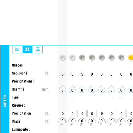
Nuages :
Nébulosité
(%)
5
5
5
0
0
0
0
0
Précipitations :
Quantité
(mm)
0
0
0
0
0
0
0
0
MÉTÉO
Type
-
-
-
-
-
-
-
-
Risques :
Précipitation
(%)
0
0
0
0
0
0
0
0
0
0
0
0
0
0
0
0
Orage
(%)
Luminosité :