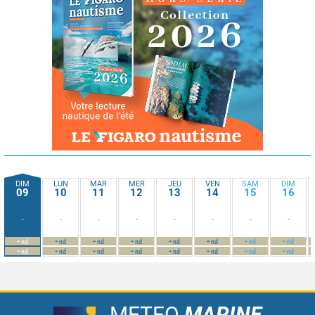
DIM
LUN
MAR
MER
JEU
VEN
SAM
DIM
09
10
11
12
13
14
15
16
-
-
-
-
-
-
-
-
-
-
-
-
-
-
-
-
nd
nd
nd
nd
nd
nd
nd
nd
-
-
-
-
-
-
-
-
nd
nd
nd
nd
nd
nd
nd
nd
METEO
MARINE