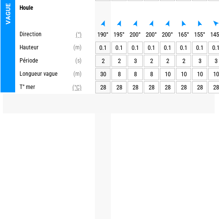
VAGUE
Houle
Direction
190
°
195
°
200
°
200
°
200
°
165
°
155
°
145
(°)
Hauteur
(m)
0.1
0.1
0.1
0.1
0.1
0.1
0.1
0.
Période
(s)
2
2
3
2
2
2
3
3
Longueur vague
(m)
30
8
8
8
10
10
10
10
T° mer
28
28
28
28
28
28
28
28
(°C)