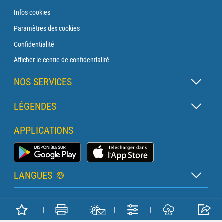
Infos cookies
Paramètres des cookies
Confidentialité
Afficher le centre de confidentialité
NOS SERVICES
Abonnement Zen
LÉGENDES
Abonnement Balise
Légende des cartes
APPLICATIONS
Abonnement Traversée
Légende des pictogrammes
Abonnement Phare
Application Météo Marine
Glossaire
Briefing avec un prévisionniste
LANGUES
Bulletin Pro Marine
Français
Devis services PRO
Copyright METEO CONSULT © 2026
Anglais
Météo Terrestre