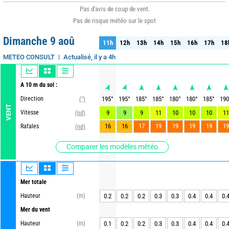
Pas d'avis de coup de vent.
Pas de risque météo sur le spot
Dimanche 9 aoû
11h
12h
13h
14h
15h
16h
17h
18
11h
12h
13h
14h
15h
16h
17h
18
Actualisé, il y a 4h
METEO CONSULT
A 10 m du sol :
Direction
195
°
195
°
185
°
185
°
180
°
180
°
185
°
190
(°)
VENT
Vitesse
9
9
9
11
10
10
10
11
(nd)
16
16
17
19
19
19
19
19
Rafales
(nd)
Comparer les modèles météo
Mer totale
Hauteur
(m)
0.2
0.2
0.2
0.3
0.3
0.4
0.4
0.
Mer du vent
Hauteur
(m)
0.1
0.2
0.2
0.3
0.3
0.4
0.4
0.