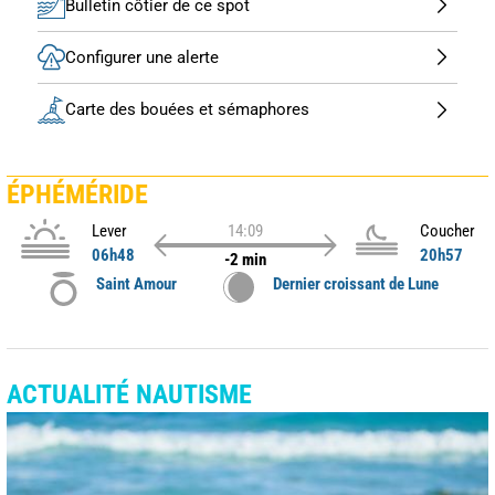
Bulletin côtier de ce spot
Configurer une alerte
Carte des bouées et sémaphores
ÉPHÉMÉRIDE
Lever
14:09
Coucher
06h48
20h57
-2 min
Saint Amour
Dernier croissant de Lune
ACTUALITÉ NAUTISME