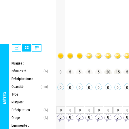
Nuages :
Nébulosité
(%)
0
5
5
5
5
20
15
5
Précipitations :
Quantité
(mm)
0
0
0
0
0
0
0
0
MÉTÉO
Type
-
-
-
-
-
-
-
-
Risques :
Précipitation
(%)
0
0
0
0
0
0
0
0
0
0
0
0
0
0
0
0
Orage
(%)
Luminosité :