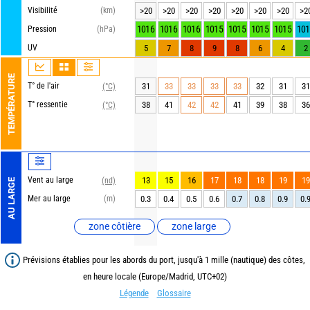
Visibilité
(km)
>20
>20
>20
>20
>20
>20
>20
>2
1016
1016
1016
1015
1015
1015
1015
101
Pression
(hPa)
UV
5
7
8
9
8
6
4
2
TEMPÉRATURE
T° de l'air
31
33
33
33
33
32
31
31
(°C)
T° ressentie
38
41
42
42
41
39
38
36
(°C)
Vent au large
13
15
16
17
18
18
19
19
(nd)
AU LARGE
Mer au large
(m)
0.3
0.4
0.5
0.6
0.7
0.8
0.9
0.
zone côtière
zone large
Prévisions établies pour les abords du port, jusqu'à 1 mille (nautique) des côtes,
en heure locale (Europe/Madrid, UTC+02)
Légende
Glossaire