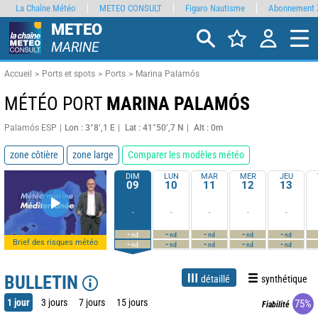
La Chaîne Météo
METEO CONSULT
Figaro Nautisme
Abonnement 
METEO
MARINE
Accueil
Ports et spots
Ports
Marina Palamós
MÉTÉO PORT
MARINA PALAMÓS
Palamós ESP
Lon : 3°8’,1 E
Lat : 41°50’,7 N
Alt : 0m
zone côtière
zone large
Comparer les modèles météo
DIM
LUN
MAR
MER
JEU
09
10
11
12
13
-
-
-
-
-
-
-
-
-
-
nd
nd
nd
nd
nd
Brief des risques météo
-
-
-
-
-
nd
nd
nd
nd
nd
BULLETIN
détaillé
synthétique
1 jour
3 jours
7 jours
15 jours
75%
Fiabilité